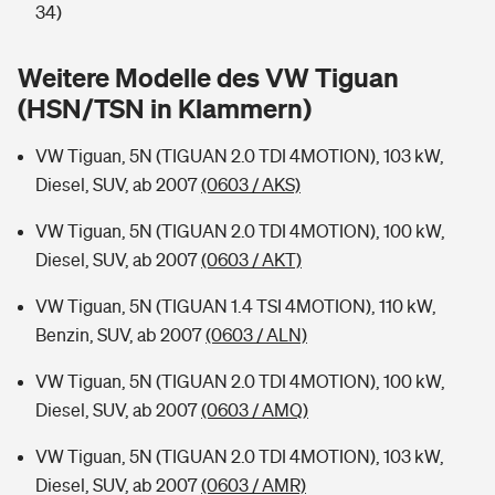
Sie haben Fragen?
34)
Hochwasser-Check: Wie gefährdet ist Ihr Haus?
Private Cyberversicherung
Rentenrechner: Wie viel Geld bekomme ich im Alter?
Weitere Modelle des VW Tiguan
(HSN/TSN in Klammern)
Wer versichert was: Jetzt Versicherer finden
Musikinstrumentenversicherung
VW Tiguan, 5N (TIGUAN 2.0 TDI 4MOTION), 103 kW,
Sie haben Fragen?
Zur Übersicht
Diesel, SUV, ab 2007
(0603 / AKS)
VW Tiguan, 5N (TIGUAN 2.0 TDI 4MOTION), 100 kW,
Tools
Diesel, SUV, ab 2007
(0603 / AKT)
VW Tiguan, 5N (TIGUAN 1.4 TSI 4MOTION), 110 kW,
Kinderunfall-Check: Mehr Sicherheit für deine Kids
Benzin, SUV, ab 2007
(0603 / ALN)
Typklassen: So ist Ihr Auto eingestuft
VW Tiguan, 5N (TIGUAN 2.0 TDI 4MOTION), 100 kW,
Diesel, SUV, ab 2007
(0603 / AMQ)
Sie haben Fragen?
VW Tiguan, 5N (TIGUAN 2.0 TDI 4MOTION), 103 kW,
Diesel, SUV, ab 2007
(0603 / AMR)