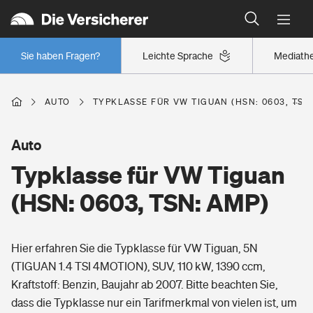
Typklassen: So ist Ihr Auto eingestuft
Wer versichert was: Jetzt Versicherer finden
Regionalklassen: So ist Ihre Region eingestuft
Sie haben Fragen?
Leichte Sprache
Mediath
Wer versichert was: Jetzt Versicherer finden
AUTO
TYPKLASSE FÜR VW TIGUAN (HSN: 0603, TSN
Beruf
Auto
Typklasse für VW Tiguan
Berufsunfähigkeitsversicherung
Wohnen
(HSN: 0603, TSN: AMP)
Erwerbsunfähigkeitsversicherung
Wohngebäudeversicherung
Hier erfahren Sie die Typklasse für VW Tiguan, 5N
Freizeit
Grundfähigkeitsversicherung
(TIGUAN 1.4 TSI 4MOTION), SUV, 110 kW, 1390 ccm,
Hausratversicherung
Kraftstoff: Benzin, Baujahr ab 2007. Bitte beachten Sie,
Arbeitsrechtsschutz
Pri­vate Haft­pflicht­
dass die Typklasse nur ein Tarifmerkmal von vielen ist, um
Gesundheit
Elementarversicherung