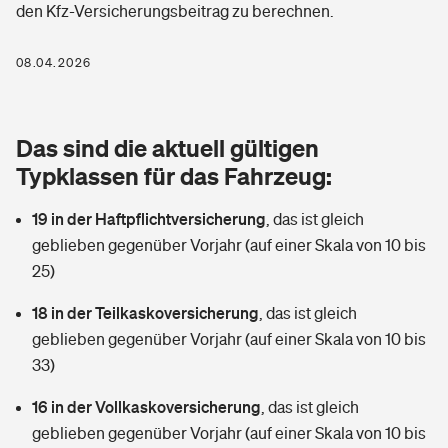
den Kfz-Versicherungsbeitrag zu berechnen.
Berufshaftpflichtversicherung
Rechts­schutz­ver­si­che­rung
Photovoltaik
Private Krankenversicherung
08.04.2026
Zur Übersicht
Fahrradversicherung
Wärmepumpen versichern
Zahnzusatzversicherung
Unfallversicherung
Tools
Das sind die aktuell gültigen
Glasversicherung
Dread-Disease-Versicherung
Typklassen für das Fahrzeug:
Kinderunfall­ver­si­che­rung
Rentenrechner: Wie viel Geld bekomme ich im Alter?
Vermieterrrechtsschutz
Tierkrankenversicherung
19 in der Haftpflichtversicherung
,
das ist gleich
Kinderinvalidität
geblieben gegenüber Vorjahr (auf einer Skala von 10 bis
Wer versichert was: Jetzt Versicherer finden
Mietkautionsversicherung
Zur Übersicht
25)
Reiseversicherung
Sie haben Fragen?
Restkreditversicherung
18 in der Teilkaskoversicherung
,
das ist gleich
Tools
geblieben gegenüber Vorjahr (auf einer Skala von 10 bis
Hundehalter-Haftpflicht
Zur Übersicht
33)
Pferdehalter-Haftpflicht
Wer versichert was: Jetzt Versicherer finden
16 in der Vollkaskoversicherung
,
das ist gleich
Tools
geblieben gegenüber Vorjahr (auf einer Skala von 10 bis
Handyversicherung