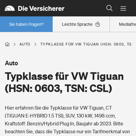
Typklassen: So ist Ihr Auto eingestuft
Wer versichert was: Jetzt Versicherer finden
Regionalklassen: So ist Ihre Region eingestuft
Sie haben Fragen?
Leichte Sprache
Mediath
Wer versichert was: Jetzt Versicherer finden
AUTO
TYPKLASSE FÜR VW TIGUAN (HSN: 0603, TSN:
Beruf
Auto
Typklasse für VW Tiguan
Berufsunfähigkeitsversicherung
Wohnen
(HSN: 0603, TSN: CSL)
Erwerbsunfähigkeitsversicherung
Wohngebäudeversicherung
Hier erfahren Sie die Typklasse für VW Tiguan, CT
Freizeit
Grundfähigkeitsversicherung
(TIGUAN E-HYBRID 1.5 TSI), SUV, 130 kW, 1498 ccm,
Hausratversicherung
Kraftstoff: Benzin/Hybrid Plug In, Baujahr ab 2023. Bitte
Arbeitsrechtsschutz
Pri­vate Haft­pflicht­
beachten Sie, dass die Typklasse nur ein Tarifmerkmal von
Gesundheit
Elementarversicherung