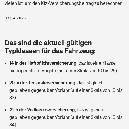
vielen ist, um den Kfz-Versicherungsbeitrag zu berechnen.
Berufshaftpflichtversicherung
Rechts­schutz­ver­si­che­rung
Photovoltaik
Private Krankenversicherung
08.04.2026
Zur Übersicht
Fahrradversicherung
Wärmepumpen versichern
Zahnzusatzversicherung
Unfallversicherung
Tools
Das sind die aktuell gültigen
Glasversicherung
Dread-Disease-Versicherung
Typklassen für das Fahrzeug:
Kinderunfall­ver­si­che­rung
Rentenrechner: Wie viel Geld bekomme ich im Alter?
Vermieterrrechtsschutz
Tierkrankenversicherung
14 in der Haftpflichtversicherung
,
das ist eine Klasse
Kinderinvalidität
niedriger als im Vorjahr (auf einer Skala von 10 bis 25)
Wer versichert was: Jetzt Versicherer finden
Mietkautionsversicherung
Zur Übersicht
20 in der Teilkaskoversicherung
,
das ist gleich
Reiseversicherung
Sie haben Fragen?
Restkreditversicherung
geblieben gegenüber Vorjahr (auf einer Skala von 10 bis
Tools
33)
Hundehalter-Haftpflicht
Zur Übersicht
21 in der Vollkaskoversicherung
,
das ist gleich
Pferdehalter-Haftpflicht
Wer versichert was: Jetzt Versicherer finden
geblieben gegenüber Vorjahr (auf einer Skala von 10 bis
Tools
34)
Handyversicherung