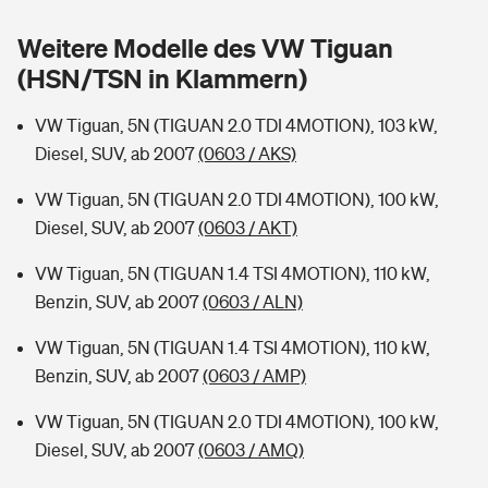
Sie haben Fragen?
Weitere Modelle des VW Tiguan
Hochwasser-Check: Wie gefährdet ist Ihr Haus?
Private Cyberversicherung
Rentenrechner: Wie viel Geld bekomme ich im Alter?
(HSN/TSN in Klammern)
Wer versichert was: Jetzt Versicherer finden
Musikinstrumentenversicherung
VW Tiguan, 5N (TIGUAN 2.0 TDI 4MOTION), 103 kW,
Diesel, SUV, ab 2007
(0603 / AKS)
Sie haben Fragen?
Zur Übersicht
VW Tiguan, 5N (TIGUAN 2.0 TDI 4MOTION), 100 kW,
Diesel, SUV, ab 2007
(0603 / AKT)
Tools
VW Tiguan, 5N (TIGUAN 1.4 TSI 4MOTION), 110 kW,
Benzin, SUV, ab 2007
(0603 / ALN)
Kinderunfall-Check: Mehr Sicherheit für deine Kids
VW Tiguan, 5N (TIGUAN 1.4 TSI 4MOTION), 110 kW,
Typklassen: So ist Ihr Auto eingestuft
Benzin, SUV, ab 2007
(0603 / AMP)
VW Tiguan, 5N (TIGUAN 2.0 TDI 4MOTION), 100 kW,
Sie haben Fragen?
Diesel, SUV, ab 2007
(0603 / AMQ)