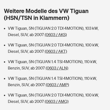
Sie haben Fragen?
Weitere Modelle des VW Tiguan
Hochwasser-Check: Wie gefährdet ist Ihr Haus?
Private Cyberversicherung
Rentenrechner: Wie viel Geld bekomme ich im Alter?
(HSN/TSN in Klammern)
Wer versichert was: Jetzt Versicherer finden
Musikinstrumentenversicherung
VW Tiguan, 5N (TIGUAN 2.0 TDI 4MOTION), 103 kW,
Diesel, SUV, ab 2007
(0603 / AKS)
Sie haben Fragen?
Zur Übersicht
VW Tiguan, 5N (TIGUAN 2.0 TDI 4MOTION), 100 kW,
Diesel, SUV, ab 2007
(0603 / AKT)
Tools
VW Tiguan, 5N (TIGUAN 1.4 TSI 4MOTION), 110 kW,
Benzin, SUV, ab 2007
(0603 / ALN)
Kinderunfall-Check: Mehr Sicherheit für deine Kids
VW Tiguan, 5N (TIGUAN 1.4 TSI 4MOTION), 110 kW,
Typklassen: So ist Ihr Auto eingestuft
Benzin, SUV, ab 2007
(0603 / AMP)
VW Tiguan, 5N (TIGUAN 2.0 TDI 4MOTION), 100 kW,
Sie haben Fragen?
Diesel, SUV, ab 2007
(0603 / AMQ)