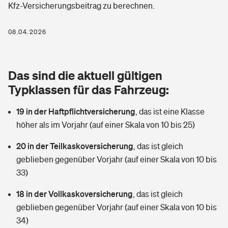
Kfz-Versicherungsbeitrag zu berechnen.
Berufshaftpflichtversicherung
Rechts­schutz­ver­si­che­rung
Photovoltaik
Private Krankenversicherung
08.04.2026
Zur Übersicht
Fahrradversicherung
Wärmepumpen versichern
Zahnzusatzversicherung
Unfallversicherung
Tools
Das sind die aktuell gültigen
Glasversicherung
Dread-Disease-Versicherung
Typklassen für das Fahrzeug:
Kinderunfall­ver­si­che­rung
Rentenrechner: Wie viel Geld bekomme ich im Alter?
Vermieterrrechtsschutz
Tierkrankenversicherung
19 in der Haftpflichtversicherung
,
das ist eine Klasse
Kinderinvalidität
höher als im Vorjahr (auf einer Skala von 10 bis 25)
Wer versichert was: Jetzt Versicherer finden
Mietkautionsversicherung
Zur Übersicht
20 in der Teilkaskoversicherung
,
das ist gleich
Reiseversicherung
Sie haben Fragen?
Restkreditversicherung
geblieben gegenüber Vorjahr (auf einer Skala von 10 bis
Tools
33)
Hundehalter-Haftpflicht
Zur Übersicht
18 in der Vollkaskoversicherung
,
das ist gleich
Pferdehalter-Haftpflicht
Wer versichert was: Jetzt Versicherer finden
geblieben gegenüber Vorjahr (auf einer Skala von 10 bis
Tools
34)
Handyversicherung