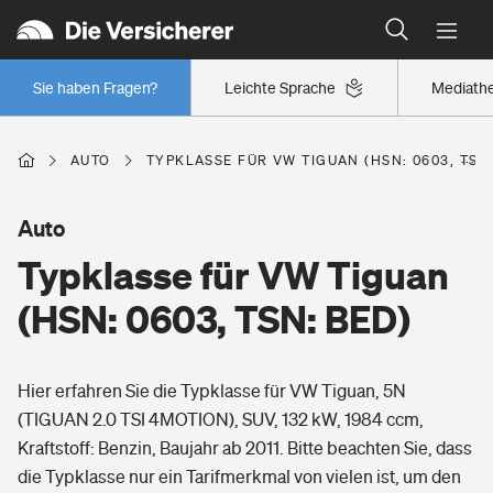
Typklassen: So ist Ihr Auto eingestuft
Wer versichert was: Jetzt Versicherer finden
Regionalklassen: So ist Ihre Region eingestuft
Sie haben Fragen?
Leichte Sprache
Mediath
Wer versichert was: Jetzt Versicherer finden
AUTO
TYPKLASSE FÜR VW TIGUAN (HSN: 0603, TSN:
Beruf
Auto
Typklasse für VW Tiguan
Berufsunfähigkeitsversicherung
Wohnen
(HSN: 0603, TSN: BED)
Erwerbsunfähigkeitsversicherung
Wohngebäudeversicherung
Hier erfahren Sie die Typklasse für VW Tiguan, 5N
Freizeit
Grundfähigkeitsversicherung
(TIGUAN 2.0 TSI 4MOTION), SUV, 132 kW, 1984 ccm,
Hausratversicherung
Kraftstoff: Benzin, Baujahr ab 2011. Bitte beachten Sie, dass
Arbeitsrechtsschutz
Pri­vate Haft­pflicht­
die Typklasse nur ein Tarifmerkmal von vielen ist, um den
Gesundheit
Elementarversicherung