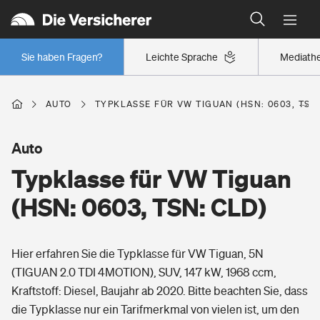
Typklassen: So ist Ihr Auto eingestuft
Wer versichert was: Jetzt Versicherer finden
Regionalklassen: So ist Ihre Region eingestuft
Sie haben Fragen?
Leichte Sprache
Mediath
Wer versichert was: Jetzt Versicherer finden
AUTO
TYPKLASSE FÜR VW TIGUAN (HSN: 0603, TSN:
Beruf
Auto
Typklasse für VW Tiguan
Berufsunfähigkeitsversicherung
Wohnen
(HSN: 0603, TSN: CLD)
Erwerbsunfähigkeitsversicherung
Wohngebäudeversicherung
Hier erfahren Sie die Typklasse für VW Tiguan, 5N
Freizeit
Grundfähigkeitsversicherung
(TIGUAN 2.0 TDI 4MOTION), SUV, 147 kW, 1968 ccm,
Hausratversicherung
Kraftstoff: Diesel, Baujahr ab 2020. Bitte beachten Sie, dass
Arbeitsrechtsschutz
Pri­vate Haft­pflicht­
die Typklasse nur ein Tarifmerkmal von vielen ist, um den
Gesundheit
Elementarversicherung