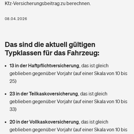
Kfz-Versicherungsbeitrag zu berechnen.
Berufshaftpflichtversicherung
Rechts­schutz­ver­si­che­rung
Photovoltaik
Private Krankenversicherung
08.04.2026
Zur Übersicht
Fahrradversicherung
Wärmepumpen versichern
Zahnzusatzversicherung
Unfallversicherung
Tools
Das sind die aktuell gültigen
Glasversicherung
Dread-Disease-Versicherung
Typklassen für das Fahrzeug:
Kinderunfall­ver­si­che­rung
Rentenrechner: Wie viel Geld bekomme ich im Alter?
Vermieterrrechtsschutz
Tierkrankenversicherung
13 in der Haftpflichtversicherung
,
das ist gleich
Kinderinvalidität
geblieben gegenüber Vorjahr (auf einer Skala von 10 bis
Wer versichert was: Jetzt Versicherer finden
Mietkautionsversicherung
Zur Übersicht
25)
Reiseversicherung
Sie haben Fragen?
Restkreditversicherung
23 in der Teilkaskoversicherung
,
das ist gleich
Tools
geblieben gegenüber Vorjahr (auf einer Skala von 10 bis
Hundehalter-Haftpflicht
Zur Übersicht
33)
Pferdehalter-Haftpflicht
Wer versichert was: Jetzt Versicherer finden
20 in der Vollkaskoversicherung
,
das ist gleich
Tools
geblieben gegenüber Vorjahr (auf einer Skala von 10 bis
Handyversicherung