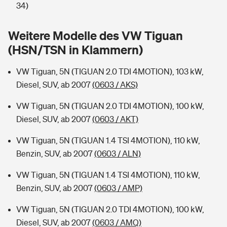
Sie haben Fragen?
34)
Hochwasser-Check: Wie gefährdet ist Ihr Haus?
Private Cyberversicherung
Rentenrechner: Wie viel Geld bekomme ich im Alter?
Weitere Modelle des VW Tiguan
(HSN/TSN in Klammern)
Wer versichert was: Jetzt Versicherer finden
Musikinstrumentenversicherung
VW Tiguan, 5N (TIGUAN 2.0 TDI 4MOTION), 103 kW,
Sie haben Fragen?
Zur Übersicht
Diesel, SUV, ab 2007
(0603 / AKS)
VW Tiguan, 5N (TIGUAN 2.0 TDI 4MOTION), 100 kW,
Tools
Diesel, SUV, ab 2007
(0603 / AKT)
VW Tiguan, 5N (TIGUAN 1.4 TSI 4MOTION), 110 kW,
Kinderunfall-Check: Mehr Sicherheit für deine Kids
Benzin, SUV, ab 2007
(0603 / ALN)
Typklassen: So ist Ihr Auto eingestuft
VW Tiguan, 5N (TIGUAN 1.4 TSI 4MOTION), 110 kW,
Benzin, SUV, ab 2007
(0603 / AMP)
Sie haben Fragen?
VW Tiguan, 5N (TIGUAN 2.0 TDI 4MOTION), 100 kW,
Diesel, SUV, ab 2007
(0603 / AMQ)