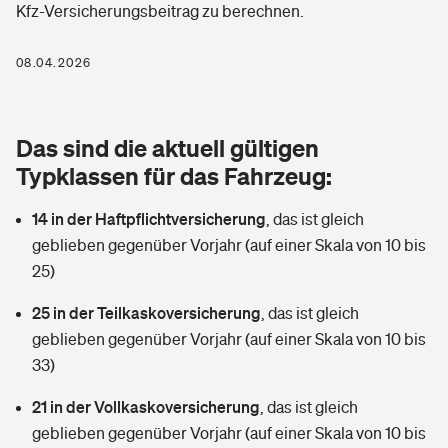
Kfz-Versicherungsbeitrag zu berechnen.
Berufshaftpflichtversicherung
Rechts­schutz­ver­si­che­rung
Photovoltaik
Private Krankenversicherung
08.04.2026
Zur Übersicht
Fahrradversicherung
Wärmepumpen versichern
Zahnzusatzversicherung
Unfallversicherung
Tools
Das sind die aktuell gültigen
Glasversicherung
Dread-Disease-Versicherung
Typklassen für das Fahrzeug:
Kinderunfall­ver­si­che­rung
Rentenrechner: Wie viel Geld bekomme ich im Alter?
Vermieterrrechtsschutz
Tierkrankenversicherung
14 in der Haftpflichtversicherung
,
das ist gleich
Kinderinvalidität
geblieben gegenüber Vorjahr (auf einer Skala von 10 bis
Wer versichert was: Jetzt Versicherer finden
Mietkautionsversicherung
Zur Übersicht
25)
Reiseversicherung
Sie haben Fragen?
Restkreditversicherung
25 in der Teilkaskoversicherung
,
das ist gleich
Tools
geblieben gegenüber Vorjahr (auf einer Skala von 10 bis
Hundehalter-Haftpflicht
Zur Übersicht
33)
Pferdehalter-Haftpflicht
Wer versichert was: Jetzt Versicherer finden
21 in der Vollkaskoversicherung
,
das ist gleich
Tools
geblieben gegenüber Vorjahr (auf einer Skala von 10 bis
Handyversicherung