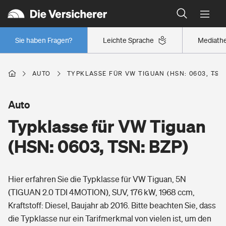
Typklassen: So ist Ihr Auto eingestuft
Wer versichert was: Jetzt Versicherer finden
Regionalklassen: So ist Ihre Region eingestuft
Sie haben Fragen?
Leichte Sprache
Mediath
Wer versichert was: Jetzt Versicherer finden
AUTO
TYPKLASSE FÜR VW TIGUAN (HSN: 0603, TSN:
Beruf
Auto
Typklasse für VW Tiguan
Berufsunfähigkeitsversicherung
Wohnen
(HSN: 0603, TSN: BZP)
Erwerbsunfähigkeitsversicherung
Wohngebäudeversicherung
Hier erfahren Sie die Typklasse für VW Tiguan, 5N
Freizeit
Grundfähigkeitsversicherung
(TIGUAN 2.0 TDI 4MOTION), SUV, 176 kW, 1968 ccm,
Hausratversicherung
Kraftstoff: Diesel, Baujahr ab 2016. Bitte beachten Sie, dass
Arbeitsrechtsschutz
Pri­vate Haft­pflicht­
die Typklasse nur ein Tarifmerkmal von vielen ist, um den
Gesundheit
Elementarversicherung