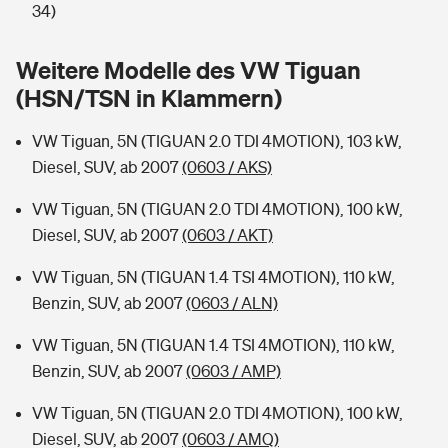
Sie haben Fragen?
34)
Hochwasser-Check: Wie gefährdet ist Ihr Haus?
Private Cyberversicherung
Rentenrechner: Wie viel Geld bekomme ich im Alter?
Weitere Modelle des VW Tiguan
(HSN/TSN in Klammern)
Wer versichert was: Jetzt Versicherer finden
Musikinstrumentenversicherung
VW Tiguan, 5N (TIGUAN 2.0 TDI 4MOTION), 103 kW,
Sie haben Fragen?
Zur Übersicht
Diesel, SUV, ab 2007
(0603 / AKS)
VW Tiguan, 5N (TIGUAN 2.0 TDI 4MOTION), 100 kW,
Tools
Diesel, SUV, ab 2007
(0603 / AKT)
VW Tiguan, 5N (TIGUAN 1.4 TSI 4MOTION), 110 kW,
Kinderunfall-Check: Mehr Sicherheit für deine Kids
Benzin, SUV, ab 2007
(0603 / ALN)
Typklassen: So ist Ihr Auto eingestuft
VW Tiguan, 5N (TIGUAN 1.4 TSI 4MOTION), 110 kW,
Benzin, SUV, ab 2007
(0603 / AMP)
Sie haben Fragen?
VW Tiguan, 5N (TIGUAN 2.0 TDI 4MOTION), 100 kW,
Diesel, SUV, ab 2007
(0603 / AMQ)