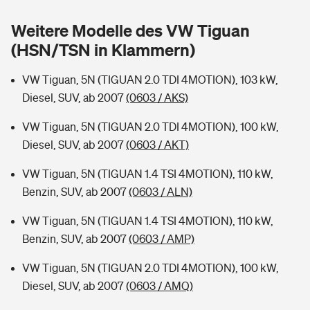
Sie haben Fragen?
Weitere Modelle des VW Tiguan
Hochwasser-Check: Wie gefährdet ist Ihr Haus?
Private Cyberversicherung
Rentenrechner: Wie viel Geld bekomme ich im Alter?
(HSN/TSN in Klammern)
Wer versichert was: Jetzt Versicherer finden
Musikinstrumentenversicherung
VW Tiguan, 5N (TIGUAN 2.0 TDI 4MOTION), 103 kW,
Diesel, SUV, ab 2007
(0603 / AKS)
Sie haben Fragen?
Zur Übersicht
VW Tiguan, 5N (TIGUAN 2.0 TDI 4MOTION), 100 kW,
Diesel, SUV, ab 2007
(0603 / AKT)
Tools
VW Tiguan, 5N (TIGUAN 1.4 TSI 4MOTION), 110 kW,
Benzin, SUV, ab 2007
(0603 / ALN)
Kinderunfall-Check: Mehr Sicherheit für deine Kids
VW Tiguan, 5N (TIGUAN 1.4 TSI 4MOTION), 110 kW,
Typklassen: So ist Ihr Auto eingestuft
Benzin, SUV, ab 2007
(0603 / AMP)
VW Tiguan, 5N (TIGUAN 2.0 TDI 4MOTION), 100 kW,
Sie haben Fragen?
Diesel, SUV, ab 2007
(0603 / AMQ)