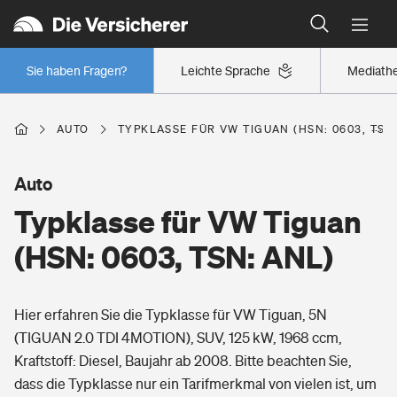
Typklassen: So ist Ihr Auto eingestuft
Wer versichert was: Jetzt Versicherer finden
Regionalklassen: So ist Ihre Region eingestuft
Sie haben Fragen?
Leichte Sprache
Mediath
Wer versichert was: Jetzt Versicherer finden
AUTO
TYPKLASSE FÜR VW TIGUAN (HSN: 0603, TSN
Beruf
Auto
Typklasse für VW Tiguan
Berufsunfähigkeitsversicherung
Wohnen
(HSN: 0603, TSN: ANL)
Erwerbsunfähigkeitsversicherung
Wohngebäudeversicherung
Hier erfahren Sie die Typklasse für VW Tiguan, 5N
Freizeit
Grundfähigkeitsversicherung
(TIGUAN 2.0 TDI 4MOTION), SUV, 125 kW, 1968 ccm,
Hausratversicherung
Kraftstoff: Diesel, Baujahr ab 2008. Bitte beachten Sie,
Arbeitsrechtsschutz
Pri­vate Haft­pflicht­
dass die Typklasse nur ein Tarifmerkmal von vielen ist, um
Gesundheit
Elementarversicherung