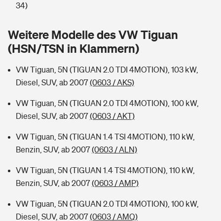
Sie haben Fragen?
34)
Hochwasser-Check: Wie gefährdet ist Ihr Haus?
Private Cyberversicherung
Rentenrechner: Wie viel Geld bekomme ich im Alter?
Weitere Modelle des VW Tiguan
(HSN/TSN in Klammern)
Wer versichert was: Jetzt Versicherer finden
Musikinstrumentenversicherung
VW Tiguan, 5N (TIGUAN 2.0 TDI 4MOTION), 103 kW,
Sie haben Fragen?
Zur Übersicht
Diesel, SUV, ab 2007
(0603 / AKS)
VW Tiguan, 5N (TIGUAN 2.0 TDI 4MOTION), 100 kW,
Tools
Diesel, SUV, ab 2007
(0603 / AKT)
VW Tiguan, 5N (TIGUAN 1.4 TSI 4MOTION), 110 kW,
Kinderunfall-Check: Mehr Sicherheit für deine Kids
Benzin, SUV, ab 2007
(0603 / ALN)
Typklassen: So ist Ihr Auto eingestuft
VW Tiguan, 5N (TIGUAN 1.4 TSI 4MOTION), 110 kW,
Benzin, SUV, ab 2007
(0603 / AMP)
Sie haben Fragen?
VW Tiguan, 5N (TIGUAN 2.0 TDI 4MOTION), 100 kW,
Diesel, SUV, ab 2007
(0603 / AMQ)