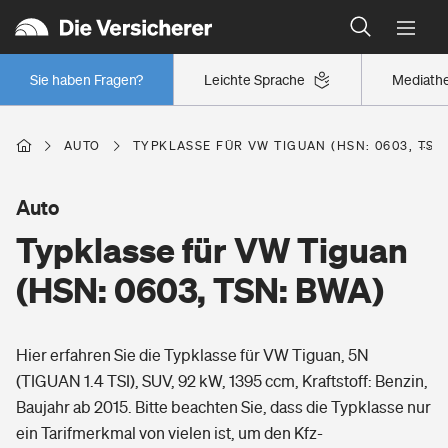
Typklassen: So ist Ihr Auto eingestuft
Wer versichert was: Jetzt Versicherer finden
Regionalklassen: So ist Ihre Region eingestuft
Sie haben Fragen?
Leichte Sprache
Mediath
Wer versichert was: Jetzt Versicherer finden
AUTO
TYPKLASSE FÜR VW TIGUAN (HSN: 0603, TSN
Beruf
Auto
Typklasse für VW Tiguan
Berufsunfähigkeitsversicherung
Wohnen
(HSN: 0603, TSN: BWA)
Erwerbsunfähigkeitsversicherung
Wohngebäudeversicherung
Hier erfahren Sie die Typklasse für VW Tiguan, 5N
Freizeit
Grundfähigkeitsversicherung
(TIGUAN 1.4 TSI), SUV, 92 kW, 1395 ccm, Kraftstoff: Benzin,
Hausratversicherung
Baujahr ab 2015. Bitte beachten Sie, dass die Typklasse nur
Arbeitsrechtsschutz
Pri­vate Haft­pflicht­
ein Tarifmerkmal von vielen ist, um den Kfz-
Gesundheit
Elementarversicherung