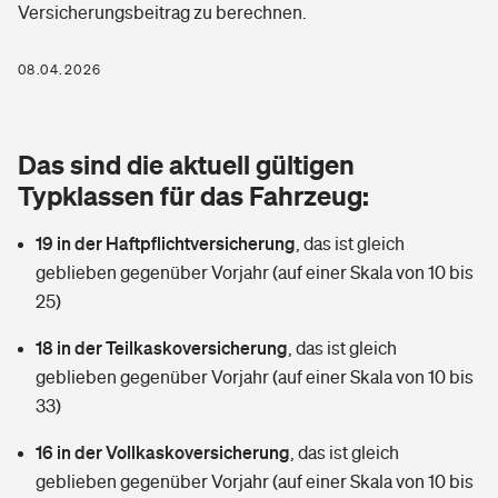
Versicherungsbeitrag zu berechnen.
Berufshaftpflichtversicherung
Rechts­schutz­ver­si­che­rung
Photovoltaik
Private Krankenversicherung
08.04.2026
Zur Übersicht
Fahrradversicherung
Wärmepumpen versichern
Zahnzusatzversicherung
Unfallversicherung
Tools
Das sind die aktuell gültigen
Glasversicherung
Dread-Disease-Versicherung
Typklassen für das Fahrzeug:
Kinderunfall­ver­si­che­rung
Rentenrechner: Wie viel Geld bekomme ich im Alter?
Vermieterrrechtsschutz
Tierkrankenversicherung
19 in der Haftpflichtversicherung
,
das ist gleich
Kinderinvalidität
geblieben gegenüber Vorjahr (auf einer Skala von 10 bis
Wer versichert was: Jetzt Versicherer finden
Mietkautionsversicherung
Zur Übersicht
25)
Reiseversicherung
Sie haben Fragen?
Restkreditversicherung
18 in der Teilkaskoversicherung
,
das ist gleich
Tools
geblieben gegenüber Vorjahr (auf einer Skala von 10 bis
Hundehalter-Haftpflicht
Zur Übersicht
33)
Pferdehalter-Haftpflicht
Wer versichert was: Jetzt Versicherer finden
16 in der Vollkaskoversicherung
,
das ist gleich
Tools
geblieben gegenüber Vorjahr (auf einer Skala von 10 bis
Handyversicherung