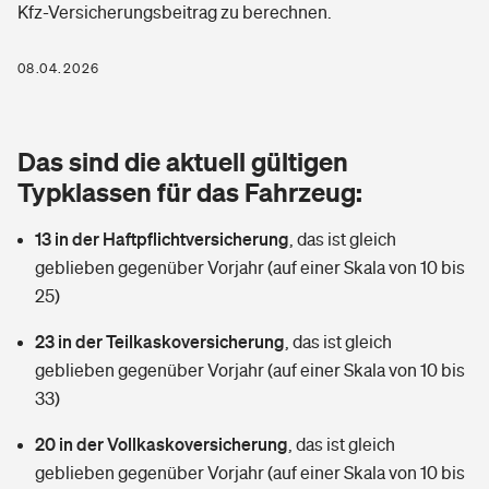
Kfz-Versicherungsbeitrag zu berechnen.
Berufshaftpflichtversicherung
Rechts­schutz­ver­si­che­rung
Photovoltaik
Private Krankenversicherung
08.04.2026
Zur Übersicht
Fahrradversicherung
Wärmepumpen versichern
Zahnzusatzversicherung
Unfallversicherung
Tools
Das sind die aktuell gültigen
Glasversicherung
Dread-Disease-Versicherung
Typklassen für das Fahrzeug:
Kinderunfall­ver­si­che­rung
Rentenrechner: Wie viel Geld bekomme ich im Alter?
Vermieterrrechtsschutz
Tierkrankenversicherung
13 in der Haftpflichtversicherung
,
das ist gleich
Kinderinvalidität
geblieben gegenüber Vorjahr (auf einer Skala von 10 bis
Wer versichert was: Jetzt Versicherer finden
Mietkautionsversicherung
Zur Übersicht
25)
Reiseversicherung
Sie haben Fragen?
Restkreditversicherung
23 in der Teilkaskoversicherung
,
das ist gleich
Tools
geblieben gegenüber Vorjahr (auf einer Skala von 10 bis
Hundehalter-Haftpflicht
Zur Übersicht
33)
Pferdehalter-Haftpflicht
Wer versichert was: Jetzt Versicherer finden
20 in der Vollkaskoversicherung
,
das ist gleich
Tools
geblieben gegenüber Vorjahr (auf einer Skala von 10 bis
Handyversicherung