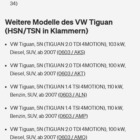
Sie haben Fragen?
34)
Hochwasser-Check: Wie gefährdet ist Ihr Haus?
Private Cyberversicherung
Rentenrechner: Wie viel Geld bekomme ich im Alter?
Weitere Modelle des VW Tiguan
(HSN/TSN in Klammern)
Wer versichert was: Jetzt Versicherer finden
Musikinstrumentenversicherung
VW Tiguan, 5N (TIGUAN 2.0 TDI 4MOTION), 103 kW,
Sie haben Fragen?
Zur Übersicht
Diesel, SUV, ab 2007
(0603 / AKS)
VW Tiguan, 5N (TIGUAN 2.0 TDI 4MOTION), 100 kW,
Tools
Diesel, SUV, ab 2007
(0603 / AKT)
VW Tiguan, 5N (TIGUAN 1.4 TSI 4MOTION), 110 kW,
Kinderunfall-Check: Mehr Sicherheit für deine Kids
Benzin, SUV, ab 2007
(0603 / ALN)
Typklassen: So ist Ihr Auto eingestuft
VW Tiguan, 5N (TIGUAN 1.4 TSI 4MOTION), 110 kW,
Benzin, SUV, ab 2007
(0603 / AMP)
Sie haben Fragen?
VW Tiguan, 5N (TIGUAN 2.0 TDI 4MOTION), 100 kW,
Diesel, SUV, ab 2007
(0603 / AMQ)