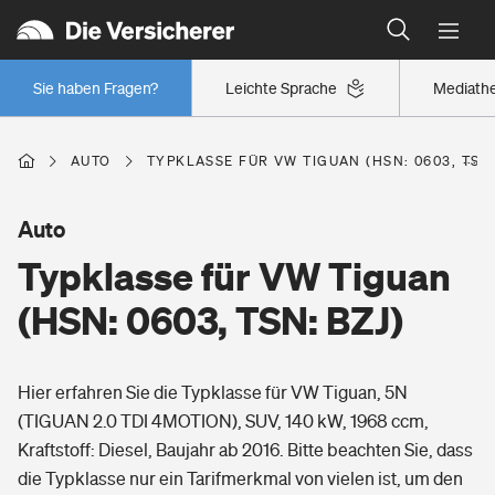
Typklassen: So ist Ihr Auto eingestuft
Wer versichert was: Jetzt Versicherer finden
Regionalklassen: So ist Ihre Region eingestuft
Sie haben Fragen?
Leichte Sprache
Mediath
Wer versichert was: Jetzt Versicherer finden
AUTO
TYPKLASSE FÜR VW TIGUAN (HSN: 0603, TSN:
Beruf
Auto
Typklasse für VW Tiguan
Berufsunfähigkeitsversicherung
Wohnen
(HSN: 0603, TSN: BZJ)
Erwerbsunfähigkeitsversicherung
Wohngebäudeversicherung
Hier erfahren Sie die Typklasse für VW Tiguan, 5N
Freizeit
Grundfähigkeitsversicherung
(TIGUAN 2.0 TDI 4MOTION), SUV, 140 kW, 1968 ccm,
Hausratversicherung
Kraftstoff: Diesel, Baujahr ab 2016. Bitte beachten Sie, dass
Arbeitsrechtsschutz
Pri­vate Haft­pflicht­
die Typklasse nur ein Tarifmerkmal von vielen ist, um den
Gesundheit
Elementarversicherung