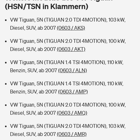
Sie haben Fragen?
(HSN/TSN in Klammern)
Hochwasser-Check: Wie gefährdet ist Ihr Haus?
Private Cyberversicherung
Rentenrechner: Wie viel Geld bekomme ich im Alter?
VW Tiguan, 5N (TIGUAN 2.0 TDI 4MOTION), 103 kW,
Diesel, SUV, ab 2007
(0603 / AKS)
Wer versichert was: Jetzt Versicherer finden
Musikinstrumentenversicherung
VW Tiguan, 5N (TIGUAN 2.0 TDI 4MOTION), 100 kW,
Sie haben Fragen?
Zur Übersicht
Diesel, SUV, ab 2007
(0603 / AKT)
VW Tiguan, 5N (TIGUAN 1.4 TSI 4MOTION), 110 kW,
Tools
Benzin, SUV, ab 2007
(0603 / ALN)
VW Tiguan, 5N (TIGUAN 1.4 TSI 4MOTION), 110 kW,
Kinderunfall-Check: Mehr Sicherheit für deine Kids
Benzin, SUV, ab 2007
(0603 / AMP)
VW Tiguan, 5N (TIGUAN 2.0 TDI 4MOTION), 100 kW,
Typklassen: So ist Ihr Auto eingestuft
Diesel, SUV, ab 2007
(0603 / AMQ)
Sie haben Fragen?
VW Tiguan, 5N (TIGUAN 2.0 TDI 4MOTION), 103 kW,
Diesel, SUV, ab 2007
(0603 / AMR)