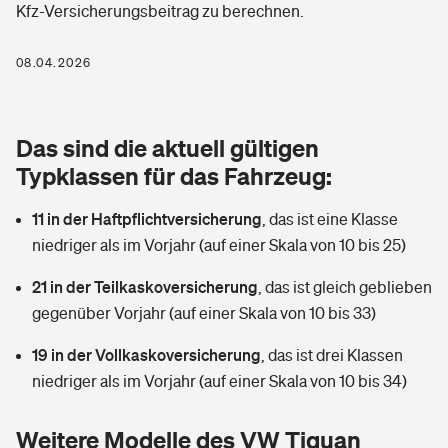
Kfz-Versicherungsbeitrag zu berechnen.
Berufshaftpflichtversicherung
Rechts­schutz­ver­si­che­rung
Photovoltaik
Private Krankenversicherung
08.04.2026
Zur Übersicht
Fahrradversicherung
Wärmepumpen versichern
Zahnzusatzversicherung
Unfallversicherung
Tools
Das sind die aktuell gültigen
Glasversicherung
Dread-Disease-Versicherung
Typklassen für das Fahrzeug:
Kinderunfall­ver­si­che­rung
Rentenrechner: Wie viel Geld bekomme ich im Alter?
Vermieterrrechtsschutz
Tierkrankenversicherung
11 in der Haftpflichtversicherung
,
das ist eine Klasse
Kinderinvalidität
niedriger als im Vorjahr (auf einer Skala von 10 bis 25)
Wer versichert was: Jetzt Versicherer finden
Mietkautionsversicherung
Zur Übersicht
21 in der Teilkaskoversicherung
,
das ist gleich geblieben
Reiseversicherung
Sie haben Fragen?
Restkreditversicherung
gegenüber Vorjahr (auf einer Skala von 10 bis 33)
Tools
Hundehalter-Haftpflicht
19 in der Vollkaskoversicherung
,
das ist drei Klassen
Zur Übersicht
niedriger als im Vorjahr (auf einer Skala von 10 bis 34)
Pferdehalter-Haftpflicht
Wer versichert was: Jetzt Versicherer finden
Tools
Weitere Modelle des VW Tiguan
Handyversicherung