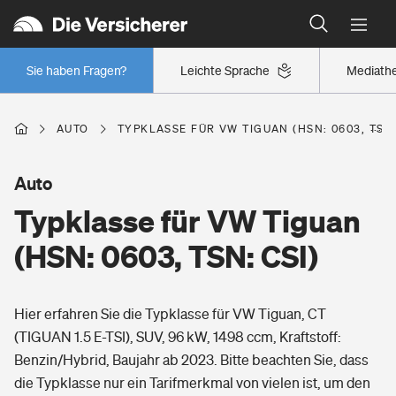
Typklassen: So ist Ihr Auto eingestuft
Wer versichert was: Jetzt Versicherer finden
Regionalklassen: So ist Ihre Region eingestuft
Sie haben Fragen?
Leichte Sprache
Mediath
Wer versichert was: Jetzt Versicherer finden
AUTO
TYPKLASSE FÜR VW TIGUAN (HSN: 0603, TSN:
Beruf
Auto
Typklasse für VW Tiguan
Berufsunfähigkeitsversicherung
Wohnen
(HSN: 0603, TSN: CSI)
Erwerbsunfähigkeitsversicherung
Wohngebäudeversicherung
Hier erfahren Sie die Typklasse für VW Tiguan, CT
Freizeit
Grundfähigkeitsversicherung
(TIGUAN 1.5 E-TSI), SUV, 96 kW, 1498 ccm, Kraftstoff:
Hausratversicherung
Benzin/Hybrid, Baujahr ab 2023. Bitte beachten Sie, dass
Arbeitsrechtsschutz
Pri­vate Haft­pflicht­
die Typklasse nur ein Tarifmerkmal von vielen ist, um den
Gesundheit
Elementarversicherung