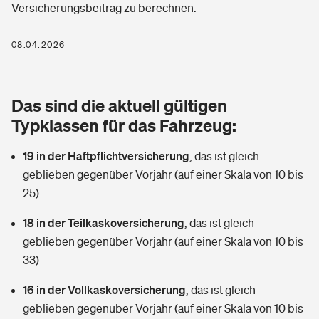
Versicherungsbeitrag zu berechnen.
Berufshaftpflichtversicherung
Rechts­schutz­ver­si­che­rung
Photovoltaik
Private Krankenversicherung
08.04.2026
Zur Übersicht
Fahrradversicherung
Wärmepumpen versichern
Zahnzusatzversicherung
Unfallversicherung
Tools
Das sind die aktuell gültigen
Glasversicherung
Dread-Disease-Versicherung
Typklassen für das Fahrzeug:
Kinderunfall­ver­si­che­rung
Rentenrechner: Wie viel Geld bekomme ich im Alter?
Vermieterrrechtsschutz
Tierkrankenversicherung
19 in der Haftpflichtversicherung
,
das ist gleich
Kinderinvalidität
geblieben gegenüber Vorjahr (auf einer Skala von 10 bis
Wer versichert was: Jetzt Versicherer finden
Mietkautionsversicherung
Zur Übersicht
25)
Reiseversicherung
Sie haben Fragen?
Restkreditversicherung
18 in der Teilkaskoversicherung
,
das ist gleich
Tools
geblieben gegenüber Vorjahr (auf einer Skala von 10 bis
Hundehalter-Haftpflicht
Zur Übersicht
33)
Pferdehalter-Haftpflicht
Wer versichert was: Jetzt Versicherer finden
16 in der Vollkaskoversicherung
,
das ist gleich
Tools
geblieben gegenüber Vorjahr (auf einer Skala von 10 bis
Handyversicherung