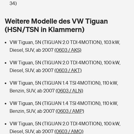
Sie haben Fragen?
34)
Hochwasser-Check: Wie gefährdet ist Ihr Haus?
Private Cyberversicherung
Rentenrechner: Wie viel Geld bekomme ich im Alter?
Weitere Modelle des VW Tiguan
(HSN/TSN in Klammern)
Wer versichert was: Jetzt Versicherer finden
Musikinstrumentenversicherung
VW Tiguan, 5N (TIGUAN 2.0 TDI 4MOTION), 103 kW,
Sie haben Fragen?
Zur Übersicht
Diesel, SUV, ab 2007
(0603 / AKS)
VW Tiguan, 5N (TIGUAN 2.0 TDI 4MOTION), 100 kW,
Tools
Diesel, SUV, ab 2007
(0603 / AKT)
VW Tiguan, 5N (TIGUAN 1.4 TSI 4MOTION), 110 kW,
Kinderunfall-Check: Mehr Sicherheit für deine Kids
Benzin, SUV, ab 2007
(0603 / ALN)
Typklassen: So ist Ihr Auto eingestuft
VW Tiguan, 5N (TIGUAN 1.4 TSI 4MOTION), 110 kW,
Benzin, SUV, ab 2007
(0603 / AMP)
Sie haben Fragen?
VW Tiguan, 5N (TIGUAN 2.0 TDI 4MOTION), 100 kW,
Diesel, SUV, ab 2007
(0603 / AMQ)