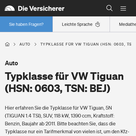
Typklassen: So ist Ihr Auto eingestuft
Wer versichert was: Jetzt Versicherer finden
Regionalklassen: So ist Ihre Region eingestuft
Sie haben Fragen?
Leichte Sprache
Mediath
Wer versichert was: Jetzt Versicherer finden
AUTO
TYPKLASSE FÜR VW TIGUAN (HSN: 0603, TSN:
Beruf
Auto
Typklasse für VW Tiguan
Berufsunfähigkeitsversicherung
Wohnen
(HSN: 0603, TSN: BEJ)
Erwerbsunfähigkeitsversicherung
Wohngebäudeversicherung
Hier erfahren Sie die Typklasse für VW Tiguan, 5N
Freizeit
Grundfähigkeitsversicherung
(TIGUAN 1.4 TSI), SUV, 118 kW, 1390 ccm, Kraftstoff:
Hausratversicherung
Benzin, Baujahr ab 2011. Bitte beachten Sie, dass die
Arbeitsrechtsschutz
Pri­vate Haft­pflicht­
Typklasse nur ein Tarifmerkmal von vielen ist, um den Kfz-
Gesundheit
Elementarversicherung