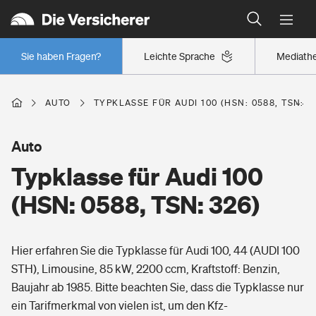
Typklassen: So ist Ihr Auto eingestuft
Wer versichert was: Jetzt Versicherer finden
Regionalklassen: So ist Ihre Region eingestuft
Sie haben Fragen?
Leichte Sprache
Mediath
Wer versichert was: Jetzt Versicherer finden
AUTO
TYPKLASSE FÜR AUDI 100 (HSN: 0588, TSN: 3
Beruf
Auto
Typklasse für Audi 100
Berufsunfähigkeitsversicherung
Wohnen
(HSN: 0588, TSN: 326)
Erwerbsunfähigkeitsversicherung
Wohngebäudeversicherung
Hier erfahren Sie die Typklasse für Audi 100, 44 (AUDI 100
Freizeit
Grundfähigkeitsversicherung
STH), Limousine, 85 kW, 2200 ccm, Kraftstoff: Benzin,
Hausratversicherung
Baujahr ab 1985. Bitte beachten Sie, dass die Typklasse nur
Arbeitsrechtsschutz
Pri­vate Haft­pflicht­
ein Tarifmerkmal von vielen ist, um den Kfz-
Gesundheit
Elementarversicherung