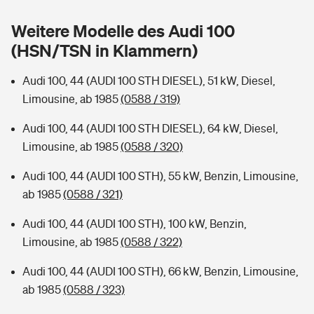
Sie haben Fragen?
Weitere Modelle des Audi 100
Hochwasser-Check: Wie gefährdet ist Ihr Haus?
Private Cyberversicherung
Rentenrechner: Wie viel Geld bekomme ich im Alter?
(HSN/TSN in Klammern)
Wer versichert was: Jetzt Versicherer finden
Musikinstrumentenversicherung
Audi 100, 44 (AUDI 100 STH DIESEL), 51 kW, Diesel,
Limousine, ab 1985
(0588 / 319)
Sie haben Fragen?
Zur Übersicht
Audi 100, 44 (AUDI 100 STH DIESEL), 64 kW, Diesel,
Limousine, ab 1985
(0588 / 320)
Tools
Audi 100, 44 (AUDI 100 STH), 55 kW, Benzin, Limousine,
ab 1985
(0588 / 321)
Kinderunfall-Check: Mehr Sicherheit für deine Kids
Audi 100, 44 (AUDI 100 STH), 100 kW, Benzin,
Typklassen: So ist Ihr Auto eingestuft
Limousine, ab 1985
(0588 / 322)
Audi 100, 44 (AUDI 100 STH), 66 kW, Benzin, Limousine,
Sie haben Fragen?
ab 1985
(0588 / 323)