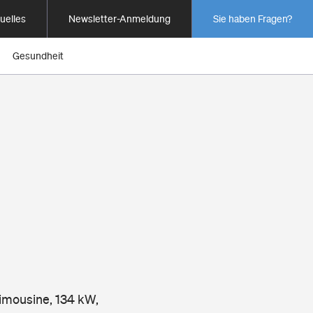
uelles
Newsletter-Anmeldung
Sie haben Fragen?
Gesundheit
Limousine, 134 kW,