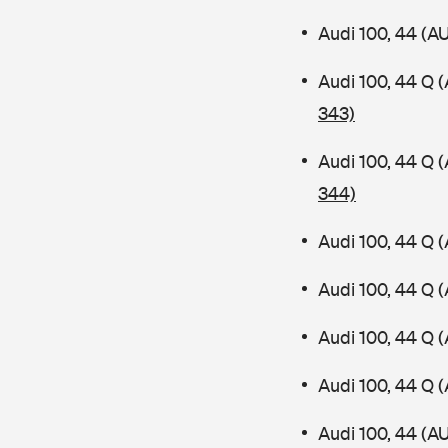
Audi 100, 44 (A
Audi 100, 44 Q 
343)
Audi 100, 44 Q
344)
Audi 100, 44 Q
Audi 100, 44 Q
Audi 100, 44 Q 
Audi 100, 44 Q
Audi 100, 44 (A