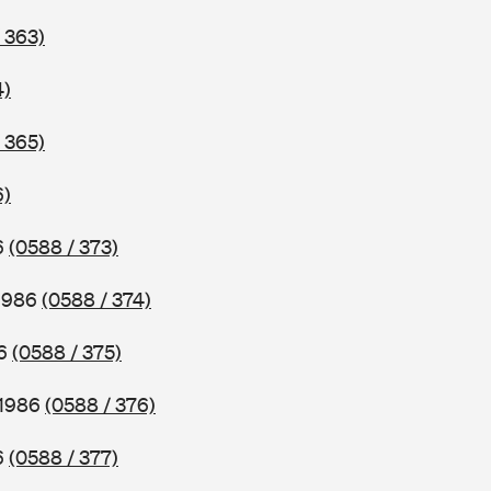
 363)
4)
 365)
6)
6
(0588 / 373)
 1986
(0588 / 374)
86
(0588 / 375)
 1986
(0588 / 376)
6
(0588 / 377)