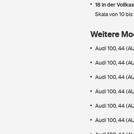
18 in der Vollk
Skala von 10 bis
Weitere Mo
Audi 100, 44 (A
Audi 100, 44 (A
Audi 100, 44 (A
Audi 100, 44 (A
Audi 100, 44 (A
Audi 100, 44 (A