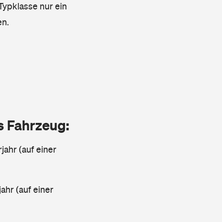
 Typklasse nur ein
en.
as Fahrzeug:
jahr (auf einer
ahr (auf einer