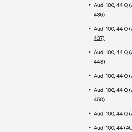
Audi 100, 44 Q
436)
Audi 100, 44 Q
437)
Audi 100, 44 Q 
448)
Audi 100, 44 Q
Audi 100, 44 Q 
450)
Audi 100, 44 Q
Audi 100, 44 (A