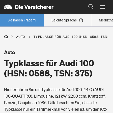
Typklassen: So ist Ihr Auto eingestuft
Wer versichert was: Jetzt Versicherer finden
Regionalklassen: So ist Ihre Region eingestuft
Sie haben Fragen?
Leichte Sprache
Mediath
Wer versichert was: Jetzt Versicherer finden
AUTO
TYPKLASSE FÜR AUDI 100 (HSN: 0588, TSN: 3
Beruf
Auto
Typklasse für Audi 100
Berufsunfähigkeitsversicherung
Wohnen
(HSN: 0588, TSN: 375)
Erwerbsunfähigkeitsversicherung
Wohngebäudeversicherung
Hier erfahren Sie die Typklasse für Audi 100, 44 Q (AUDI
Freizeit
Grundfähigkeitsversicherung
100-QUATTRO), Limousine, 121 kW, 2200 ccm, Kraftstoff:
Hausratversicherung
Benzin, Baujahr ab 1986. Bitte beachten Sie, dass die
Arbeitsrechtsschutz
Pri­vate Haft­pflicht­
Typklasse nur ein Tarifmerkmal von vielen ist, um den Kfz-
Gesundheit
Elementarversicherung