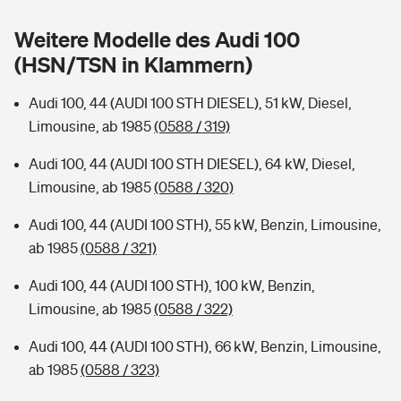
Sie haben Fragen?
Weitere Modelle des Audi 100
Hochwasser-Check: Wie gefährdet ist Ihr Haus?
Private Cyberversicherung
Rentenrechner: Wie viel Geld bekomme ich im Alter?
(HSN/TSN in Klammern)
Wer versichert was: Jetzt Versicherer finden
Musikinstrumentenversicherung
Audi 100, 44 (AUDI 100 STH DIESEL), 51 kW, Diesel,
Limousine, ab 1985
(0588 / 319)
Sie haben Fragen?
Zur Übersicht
Audi 100, 44 (AUDI 100 STH DIESEL), 64 kW, Diesel,
Limousine, ab 1985
(0588 / 320)
Tools
Audi 100, 44 (AUDI 100 STH), 55 kW, Benzin, Limousine,
ab 1985
(0588 / 321)
Kinderunfall-Check: Mehr Sicherheit für deine Kids
Audi 100, 44 (AUDI 100 STH), 100 kW, Benzin,
Typklassen: So ist Ihr Auto eingestuft
Limousine, ab 1985
(0588 / 322)
Audi 100, 44 (AUDI 100 STH), 66 kW, Benzin, Limousine,
Sie haben Fragen?
ab 1985
(0588 / 323)