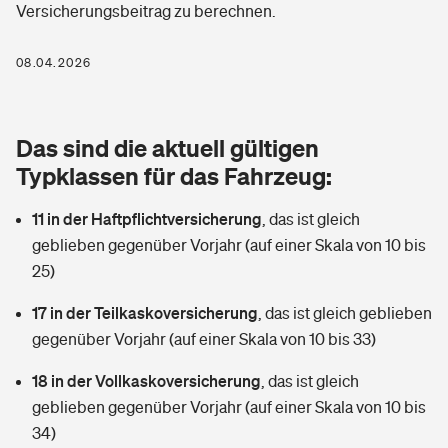
Versicherungsbeitrag zu berechnen.
Berufshaftpflichtversicherung
Rechts­schutz­ver­si­che­rung
Photovoltaik
Private Krankenversicherung
08.04.2026
Zur Übersicht
Fahrradversicherung
Wärmepumpen versichern
Zahnzusatzversicherung
Unfallversicherung
Tools
Das sind die aktuell gültigen
Glasversicherung
Dread-Disease-Versicherung
Typklassen für das Fahrzeug:
Kinderunfall­ver­si­che­rung
Rentenrechner: Wie viel Geld bekomme ich im Alter?
Vermieterrrechtsschutz
Tierkrankenversicherung
11 in der Haftpflichtversicherung
,
das ist gleich
Kinderinvalidität
geblieben gegenüber Vorjahr (auf einer Skala von 10 bis
Wer versichert was: Jetzt Versicherer finden
Mietkautionsversicherung
Zur Übersicht
25)
Reiseversicherung
Sie haben Fragen?
Restkreditversicherung
17 in der Teilkaskoversicherung
,
das ist gleich geblieben
Tools
gegenüber Vorjahr (auf einer Skala von 10 bis 33)
Hundehalter-Haftpflicht
Zur Übersicht
18 in der Vollkaskoversicherung
,
das ist gleich
Pferdehalter-Haftpflicht
Wer versichert was: Jetzt Versicherer finden
geblieben gegenüber Vorjahr (auf einer Skala von 10 bis
Tools
34)
Handyversicherung