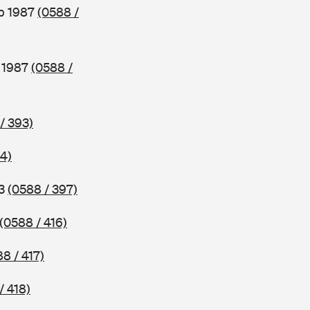
ab 1987
(0588 /
b 1987
(0588 /
/ 393)
4)
83
(0588 / 397)
(0588 / 416)
8 / 417)
/ 418)