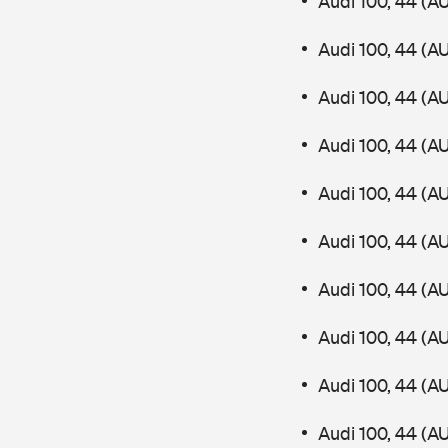
Audi 100, 44 (A
Audi 100, 44 (A
Audi 100, 44 (A
Audi 100, 44 (A
Audi 100, 44 (A
Audi 100, 44 (A
Audi 100, 44 (A
Audi 100, 44 (A
Audi 100, 44 (A
Audi 100, 44 (A