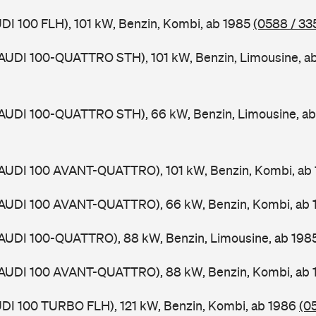
UDI 100 FLH), 101 kW, Benzin, Kombi, ab 1985
(0588 / 33
(AUDI 100-QUATTRO STH), 101 kW, Benzin, Limousine, a
 (AUDI 100-QUATTRO STH), 66 kW, Benzin, Limousine, a
 (AUDI 100 AVANT-QUATTRO), 101 kW, Benzin, Kombi, ab
 (AUDI 100 AVANT-QUATTRO), 66 kW, Benzin, Kombi, ab
(AUDI 100-QUATTRO), 88 kW, Benzin, Limousine, ab 198
 (AUDI 100 AVANT-QUATTRO), 88 kW, Benzin, Kombi, ab
UDI 100 TURBO FLH), 121 kW, Benzin, Kombi, ab 1986
(0