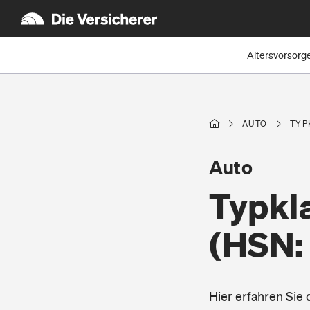
Altersvorsorg
AUTO
TYP
Auto
Typkla
(HSN:
Hier erfahren Sie 