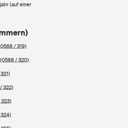
ahr (auf einer
lammern)
(0588 / 319)
(0588 / 320)
 321)
/ 322)
 323)
 324)