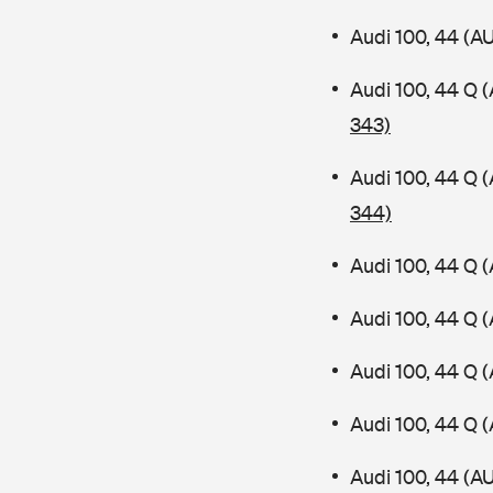
Audi 100, 44 (A
Audi 100, 44 Q 
343)
Audi 100, 44 Q
344)
Audi 100, 44 Q
Audi 100, 44 Q
Audi 100, 44 Q 
Audi 100, 44 Q
Audi 100, 44 (A