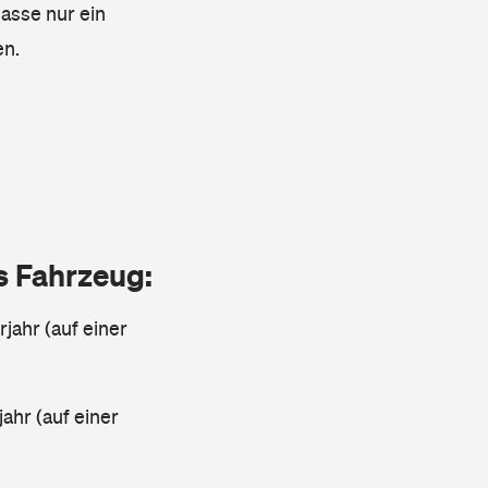
lasse nur ein
en.
as Fahrzeug:
jahr (auf einer
ahr (auf einer