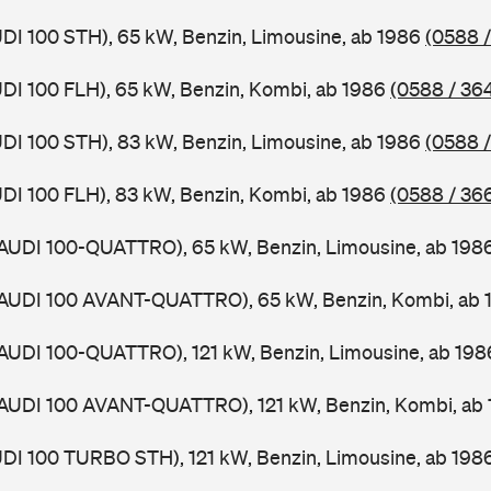
UDI 100 STH), 65 kW, Benzin, Limousine, ab 1986
(0588 /
UDI 100 FLH), 65 kW, Benzin, Kombi, ab 1986
(0588 / 36
UDI 100 STH), 83 kW, Benzin, Limousine, ab 1986
(0588 /
UDI 100 FLH), 83 kW, Benzin, Kombi, ab 1986
(0588 / 36
(AUDI 100-QUATTRO), 65 kW, Benzin, Limousine, ab 198
 (AUDI 100 AVANT-QUATTRO), 65 kW, Benzin, Kombi, ab
(AUDI 100-QUATTRO), 121 kW, Benzin, Limousine, ab 19
 (AUDI 100 AVANT-QUATTRO), 121 kW, Benzin, Kombi, ab
UDI 100 TURBO STH), 121 kW, Benzin, Limousine, ab 198