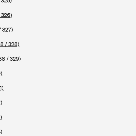
 325)
 326)
/ 327)
8 / 328)
88 / 329)
)
1)
)
)
)