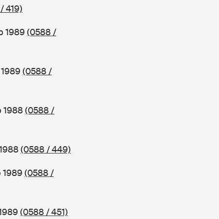
/ 419)
ab 1989
(0588 /
b 1989
(0588 /
b 1988
(0588 /
 1988
(0588 / 449)
b 1989
(0588 /
 1989
(0588 / 451)