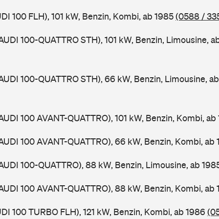
UDI 100 FLH), 101 kW, Benzin, Kombi, ab 1985
(0588 / 33
(AUDI 100-QUATTRO STH), 101 kW, Benzin, Limousine, a
 (AUDI 100-QUATTRO STH), 66 kW, Benzin, Limousine, a
 (AUDI 100 AVANT-QUATTRO), 101 kW, Benzin, Kombi, ab
 (AUDI 100 AVANT-QUATTRO), 66 kW, Benzin, Kombi, ab
(AUDI 100-QUATTRO), 88 kW, Benzin, Limousine, ab 198
 (AUDI 100 AVANT-QUATTRO), 88 kW, Benzin, Kombi, ab
UDI 100 TURBO FLH), 121 kW, Benzin, Kombi, ab 1986
(0