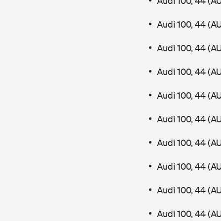
Audi 100, 44 (A
Audi 100, 44 (A
Audi 100, 44 (A
Audi 100, 44 (A
Audi 100, 44 (A
Audi 100, 44 (A
Audi 100, 44 (A
Audi 100, 44 (A
Audi 100, 44 (A
Audi 100, 44 (A