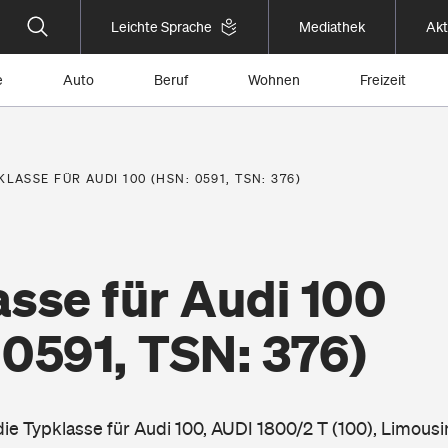
Leichte Sprache
Mediathek
Akt
e
Auto
Beruf
Wohnen
Freizeit
KLASSE FÜR AUDI 100 (HSN: 0591, TSN: 376)
sse für Audi 100
 0591, TSN: 376)
die Typklasse für Audi 100, AUDI 1800/2 T (100), Limousi