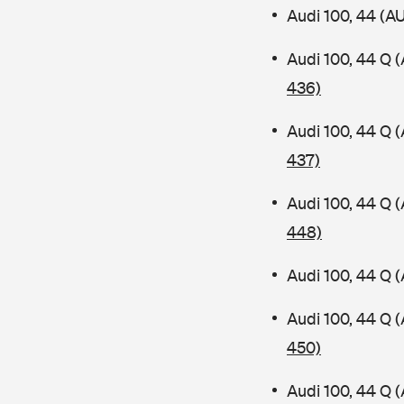
Audi 100, 44 (A
Audi 100, 44 Q
436)
Audi 100, 44 Q
437)
Audi 100, 44 Q 
448)
Audi 100, 44 Q
Audi 100, 44 Q 
450)
Audi 100, 44 Q