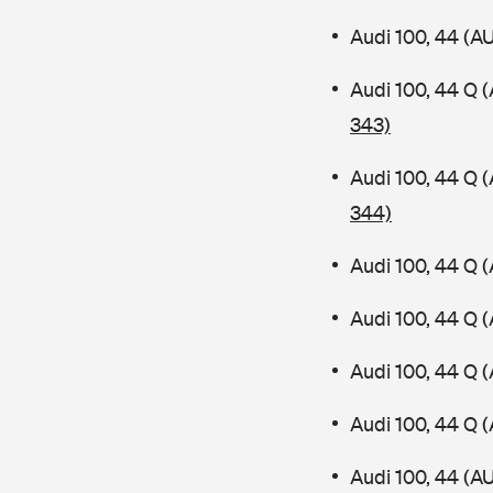
Audi 100, 44 (A
Audi 100, 44 Q 
343)
Audi 100, 44 Q
344)
Audi 100, 44 Q
Audi 100, 44 Q
Audi 100, 44 Q 
Audi 100, 44 Q
Audi 100, 44 (A