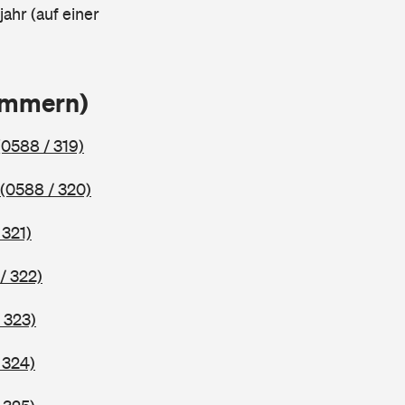
ahr (auf einer
lammern)
(0588 / 319)
(0588 / 320)
 321)
/ 322)
 323)
 324)