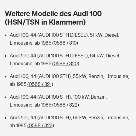
Sie haben Fragen?
Weitere Modelle des Audi 100
Hochwasser-Check: Wie gefährdet ist Ihr Haus?
Private Cyberversicherung
Rentenrechner: Wie viel Geld bekomme ich im Alter?
(HSN/TSN in Klammern)
Wer versichert was: Jetzt Versicherer finden
Musikinstrumentenversicherung
Audi 100, 44 (AUDI 100 STH DIESEL), 51 kW, Diesel,
Limousine, ab 1985
(0588 / 319)
Sie haben Fragen?
Zur Übersicht
Audi 100, 44 (AUDI 100 STH DIESEL), 64 kW, Diesel,
Limousine, ab 1985
(0588 / 320)
Tools
Audi 100, 44 (AUDI 100 STH), 55 kW, Benzin, Limousine,
ab 1985
(0588 / 321)
Kinderunfall-Check: Mehr Sicherheit für deine Kids
Audi 100, 44 (AUDI 100 STH), 100 kW, Benzin,
Typklassen: So ist Ihr Auto eingestuft
Limousine, ab 1985
(0588 / 322)
Audi 100, 44 (AUDI 100 STH), 66 kW, Benzin, Limousine,
Sie haben Fragen?
ab 1985
(0588 / 323)