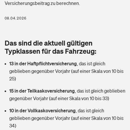
Versicherungsbeitrag zu berechnen.
Berufshaftpflichtversicherung
Rechts­schutz­ver­si­che­rung
Photovoltaik
Private Krankenversicherung
08.04.2026
Zur Übersicht
Fahrradversicherung
Wärmepumpen versichern
Zahnzusatzversicherung
Unfallversicherung
Tools
Das sind die aktuell gültigen
Glasversicherung
Dread-Disease-Versicherung
Typklassen für das Fahrzeug:
Kinderunfall­ver­si­che­rung
Rentenrechner: Wie viel Geld bekomme ich im Alter?
Vermieterrrechtsschutz
Tierkrankenversicherung
13 in der Haftpflichtversicherung
,
das ist gleich
Kinderinvalidität
geblieben gegenüber Vorjahr (auf einer Skala von 10 bis
Wer versichert was: Jetzt Versicherer finden
Mietkautionsversicherung
Zur Übersicht
25)
Reiseversicherung
Sie haben Fragen?
Restkreditversicherung
15 in der Teilkaskoversicherung
,
das ist gleich geblieben
Tools
gegenüber Vorjahr (auf einer Skala von 10 bis 33)
Hundehalter-Haftpflicht
Zur Übersicht
10 in der Vollkaskoversicherung
,
das ist gleich
Pferdehalter-Haftpflicht
Wer versichert was: Jetzt Versicherer finden
geblieben gegenüber Vorjahr (auf einer Skala von 10 bis
Tools
34)
Handyversicherung