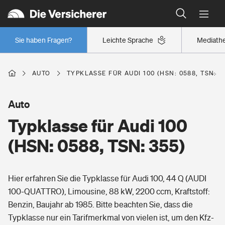
Typklassen: So ist Ihr Auto eingestuft
Wer versichert was: Jetzt Versicherer finden
Regionalklassen: So ist Ihre Region eingestuft
Sie haben Fragen?
Leichte Sprache
Mediath
Wer versichert was: Jetzt Versicherer finden
AUTO
TYPKLASSE FÜR AUDI 100 (HSN: 0588, TSN: 3
Beruf
Auto
Typklasse für Audi 100
Berufsunfähigkeitsversicherung
Wohnen
(HSN: 0588, TSN: 355)
Erwerbsunfähigkeitsversicherung
Wohngebäudeversicherung
Hier erfahren Sie die Typklasse für Audi 100, 44 Q (AUDI
Freizeit
Grundfähigkeitsversicherung
100-QUATTRO), Limousine, 88 kW, 2200 ccm, Kraftstoff:
Hausratversicherung
Benzin, Baujahr ab 1985. Bitte beachten Sie, dass die
Arbeitsrechtsschutz
Pri­vate Haft­pflicht­
Typklasse nur ein Tarifmerkmal von vielen ist, um den Kfz-
Gesundheit
Elementarversicherung