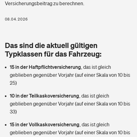
Versicherungsbeitrag zu berechnen.
Berufshaftpflichtversicherung
Rechts­schutz­ver­si­che­rung
Photovoltaik
Private Krankenversicherung
08.04.2026
Zur Übersicht
Fahrradversicherung
Wärmepumpen versichern
Zahnzusatzversicherung
Unfallversicherung
Tools
Das sind die aktuell gültigen
Glasversicherung
Dread-Disease-Versicherung
Typklassen für das Fahrzeug:
Kinderunfall­ver­si­che­rung
Rentenrechner: Wie viel Geld bekomme ich im Alter?
Vermieterrrechtsschutz
Tierkrankenversicherung
15 in der Haftpflichtversicherung
,
das ist gleich
Kinderinvalidität
geblieben gegenüber Vorjahr (auf einer Skala von 10 bis
Wer versichert was: Jetzt Versicherer finden
Mietkautionsversicherung
Zur Übersicht
25)
Reiseversicherung
Sie haben Fragen?
Restkreditversicherung
10 in der Teilkaskoversicherung
,
das ist gleich
Tools
geblieben gegenüber Vorjahr (auf einer Skala von 10 bis
Hundehalter-Haftpflicht
Zur Übersicht
33)
Pferdehalter-Haftpflicht
Wer versichert was: Jetzt Versicherer finden
15 in der Vollkaskoversicherung
,
das ist gleich
Tools
geblieben gegenüber Vorjahr (auf einer Skala von 10 bis
Handyversicherung