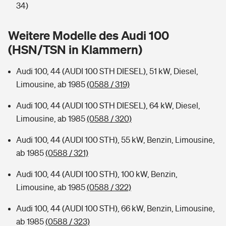
Sie haben Fragen?
34)
Hochwasser-Check: Wie gefährdet ist Ihr Haus?
Private Cyberversicherung
Rentenrechner: Wie viel Geld bekomme ich im Alter?
Weitere Modelle des Audi 100
(HSN/TSN in Klammern)
Wer versichert was: Jetzt Versicherer finden
Musikinstrumentenversicherung
Audi 100, 44 (AUDI 100 STH DIESEL), 51 kW, Diesel,
Sie haben Fragen?
Zur Übersicht
Limousine, ab 1985
(0588 / 319)
Audi 100, 44 (AUDI 100 STH DIESEL), 64 kW, Diesel,
Tools
Limousine, ab 1985
(0588 / 320)
Audi 100, 44 (AUDI 100 STH), 55 kW, Benzin, Limousine,
Kinderunfall-Check: Mehr Sicherheit für deine Kids
ab 1985
(0588 / 321)
Typklassen: So ist Ihr Auto eingestuft
Audi 100, 44 (AUDI 100 STH), 100 kW, Benzin,
Limousine, ab 1985
(0588 / 322)
Sie haben Fragen?
Audi 100, 44 (AUDI 100 STH), 66 kW, Benzin, Limousine,
ab 1985
(0588 / 323)