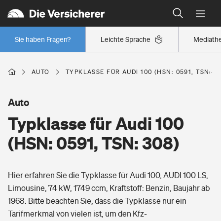
Typklassen: So ist Ihr Auto eingestuft
Wer versichert was: Jetzt Versicherer finden
Regionalklassen: So ist Ihre Region eingestuft
Sie haben Fragen?
Leichte Sprache
Mediath
Wer versichert was: Jetzt Versicherer finden
AUTO
TYPKLASSE FÜR AUDI 100 (HSN: 0591, TSN: 3
Beruf
Auto
Typklasse für Audi 100
Berufsunfähigkeitsversicherung
Wohnen
(HSN: 0591, TSN: 308)
Erwerbsunfähigkeitsversicherung
Wohngebäudeversicherung
Hier erfahren Sie die Typklasse für Audi 100, AUDI 100 LS,
Freizeit
Grundfähigkeitsversicherung
Limousine, 74 kW, 1749 ccm, Kraftstoff: Benzin, Baujahr ab
Hausratversicherung
1968. Bitte beachten Sie, dass die Typklasse nur ein
Arbeitsrechtsschutz
Pri­vate Haft­pflicht­
Tarifmerkmal von vielen ist, um den Kfz-
Gesundheit
Elementarversicherung