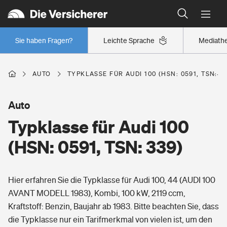
Typklassen: So ist Ihr Auto eingestuft
Wer versichert was: Jetzt Versicherer finden
Regionalklassen: So ist Ihre Region eingestuft
Sie haben Fragen?
Leichte Sprache
Mediath
Wer versichert was: Jetzt Versicherer finden
AUTO
TYPKLASSE FÜR AUDI 100 (HSN: 0591, TSN: 3
Beruf
Auto
Typklasse für Audi 100
Berufsunfähigkeitsversicherung
Wohnen
(HSN: 0591, TSN: 339)
Erwerbsunfähigkeitsversicherung
Wohngebäudeversicherung
Hier erfahren Sie die Typklasse für Audi 100, 44 (AUDI 100
Freizeit
Grundfähigkeitsversicherung
AVANT MODELL 1983), Kombi, 100 kW, 2119 ccm,
Hausratversicherung
Kraftstoff: Benzin, Baujahr ab 1983. Bitte beachten Sie, dass
Arbeitsrechtsschutz
Pri­vate Haft­pflicht­
die Typklasse nur ein Tarifmerkmal von vielen ist, um den
Gesundheit
Elementarversicherung