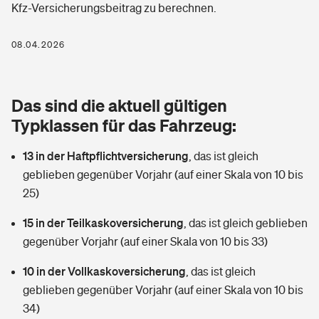
Kfz-Versicherungsbeitrag zu berechnen.
Berufshaftpflichtversicherung
Rechts­schutz­ver­si­che­rung
Photovoltaik
Private Krankenversicherung
08.04.2026
Zur Übersicht
Fahrradversicherung
Wärmepumpen versichern
Zahnzusatzversicherung
Unfallversicherung
Tools
Das sind die aktuell gültigen
Glasversicherung
Dread-Disease-Versicherung
Typklassen für das Fahrzeug:
Kinderunfall­ver­si­che­rung
Rentenrechner: Wie viel Geld bekomme ich im Alter?
Vermieterrrechtsschutz
Tierkrankenversicherung
13 in der Haftpflichtversicherung
,
das ist gleich
Kinderinvalidität
geblieben gegenüber Vorjahr (auf einer Skala von 10 bis
Wer versichert was: Jetzt Versicherer finden
Mietkautionsversicherung
Zur Übersicht
25)
Reiseversicherung
Sie haben Fragen?
Restkreditversicherung
15 in der Teilkaskoversicherung
,
das ist gleich geblieben
Tools
gegenüber Vorjahr (auf einer Skala von 10 bis 33)
Hundehalter-Haftpflicht
Zur Übersicht
10 in der Vollkaskoversicherung
,
das ist gleich
Pferdehalter-Haftpflicht
Wer versichert was: Jetzt Versicherer finden
geblieben gegenüber Vorjahr (auf einer Skala von 10 bis
Tools
34)
Handyversicherung