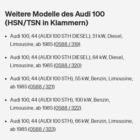
Sie haben Fragen?
Weitere Modelle des Audi 100
Hochwasser-Check: Wie gefährdet ist Ihr Haus?
Private Cyberversicherung
Rentenrechner: Wie viel Geld bekomme ich im Alter?
(HSN/TSN in Klammern)
Wer versichert was: Jetzt Versicherer finden
Musikinstrumentenversicherung
Audi 100, 44 (AUDI 100 STH DIESEL), 51 kW, Diesel,
Limousine, ab 1985
(0588 / 319)
Sie haben Fragen?
Zur Übersicht
Audi 100, 44 (AUDI 100 STH DIESEL), 64 kW, Diesel,
Limousine, ab 1985
(0588 / 320)
Tools
Audi 100, 44 (AUDI 100 STH), 55 kW, Benzin, Limousine,
ab 1985
(0588 / 321)
Kinderunfall-Check: Mehr Sicherheit für deine Kids
Audi 100, 44 (AUDI 100 STH), 100 kW, Benzin,
Typklassen: So ist Ihr Auto eingestuft
Limousine, ab 1985
(0588 / 322)
Audi 100, 44 (AUDI 100 STH), 66 kW, Benzin, Limousine,
Sie haben Fragen?
ab 1985
(0588 / 323)