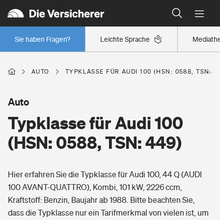
Typklassen: So ist Ihr Auto eingestuft
Wer versichert was: Jetzt Versicherer finden
Regionalklassen: So ist Ihre Region eingestuft
Sie haben Fragen?
Leichte Sprache
Mediath
Wer versichert was: Jetzt Versicherer finden
AUTO
TYPKLASSE FÜR AUDI 100 (HSN: 0588, TSN: 4
Beruf
Auto
Typklasse für Audi 100
Berufsunfähigkeitsversicherung
Wohnen
(HSN: 0588, TSN: 449)
Erwerbsunfähigkeitsversicherung
Wohngebäudeversicherung
Hier erfahren Sie die Typklasse für Audi 100, 44 Q (AUDI
Freizeit
Grundfähigkeitsversicherung
100 AVANT-QUATTRO), Kombi, 101 kW, 2226 ccm,
Hausratversicherung
Kraftstoff: Benzin, Baujahr ab 1988. Bitte beachten Sie,
Arbeitsrechtsschutz
Pri­vate Haft­pflicht­
dass die Typklasse nur ein Tarifmerkmal von vielen ist, um
Gesundheit
Elementarversicherung