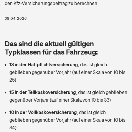
den Kfz-Versicherungsbeitrag zu berechnen.
Berufshaftpflichtversicherung
Rechts­schutz­ver­si­che­rung
Photovoltaik
Private Krankenversicherung
08.04.2026
Zur Übersicht
Fahrradversicherung
Wärmepumpen versichern
Zahnzusatzversicherung
Unfallversicherung
Tools
Das sind die aktuell gültigen
Glasversicherung
Dread-Disease-Versicherung
Typklassen für das Fahrzeug:
Kinderunfall­ver­si­che­rung
Rentenrechner: Wie viel Geld bekomme ich im Alter?
Vermieterrrechtsschutz
Tierkrankenversicherung
13 in der Haftpflichtversicherung
,
das ist gleich
Kinderinvalidität
geblieben gegenüber Vorjahr (auf einer Skala von 10 bis
Wer versichert was: Jetzt Versicherer finden
Mietkautionsversicherung
Zur Übersicht
25)
Reiseversicherung
Sie haben Fragen?
Restkreditversicherung
15 in der Teilkaskoversicherung
,
das ist gleich geblieben
Tools
gegenüber Vorjahr (auf einer Skala von 10 bis 33)
Hundehalter-Haftpflicht
Zur Übersicht
10 in der Vollkaskoversicherung
,
das ist gleich
Pferdehalter-Haftpflicht
Wer versichert was: Jetzt Versicherer finden
geblieben gegenüber Vorjahr (auf einer Skala von 10 bis
Tools
34)
Handyversicherung