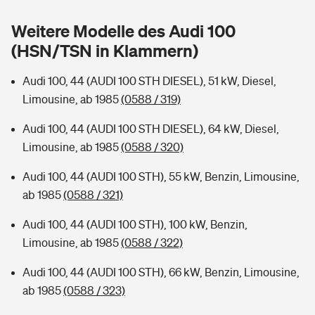
Sie haben Fragen?
Weitere Modelle des Audi 100
Hochwasser-Check: Wie gefährdet ist Ihr Haus?
Private Cyberversicherung
Rentenrechner: Wie viel Geld bekomme ich im Alter?
(HSN/TSN in Klammern)
Wer versichert was: Jetzt Versicherer finden
Musikinstrumentenversicherung
Audi 100, 44 (AUDI 100 STH DIESEL), 51 kW, Diesel,
Limousine, ab 1985
(0588 / 319)
Sie haben Fragen?
Zur Übersicht
Audi 100, 44 (AUDI 100 STH DIESEL), 64 kW, Diesel,
Limousine, ab 1985
(0588 / 320)
Tools
Audi 100, 44 (AUDI 100 STH), 55 kW, Benzin, Limousine,
ab 1985
(0588 / 321)
Kinderunfall-Check: Mehr Sicherheit für deine Kids
Audi 100, 44 (AUDI 100 STH), 100 kW, Benzin,
Typklassen: So ist Ihr Auto eingestuft
Limousine, ab 1985
(0588 / 322)
Audi 100, 44 (AUDI 100 STH), 66 kW, Benzin, Limousine,
Sie haben Fragen?
ab 1985
(0588 / 323)