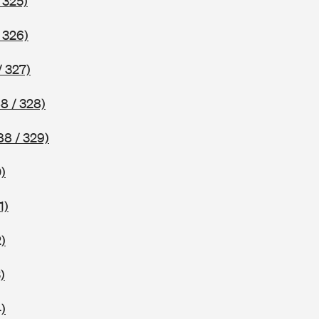
 325)
 326)
/ 327)
8 / 328)
88 / 329)
)
1)
)
)
)