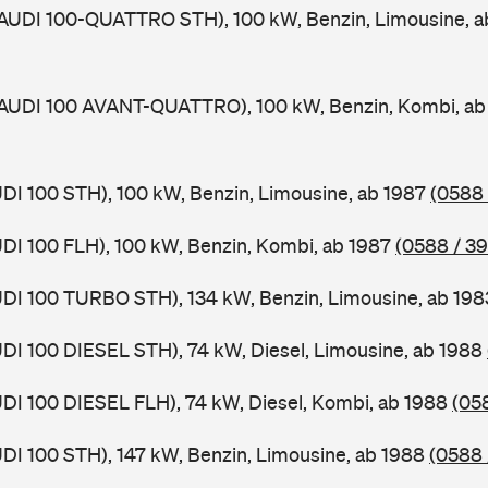
(AUDI 100-QUATTRO STH), 100 kW, Benzin, Limousine, 
 (AUDI 100 AVANT-QUATTRO), 100 kW, Benzin, Kombi, a
UDI 100 STH), 100 kW, Benzin, Limousine, ab 1987
(0588 
UDI 100 FLH), 100 kW, Benzin, Kombi, ab 1987
(0588 / 39
UDI 100 TURBO STH), 134 kW, Benzin, Limousine, ab 19
UDI 100 DIESEL STH), 74 kW, Diesel, Limousine, ab 1988
UDI 100 DIESEL FLH), 74 kW, Diesel, Kombi, ab 1988
(058
UDI 100 STH), 147 kW, Benzin, Limousine, ab 1988
(0588 