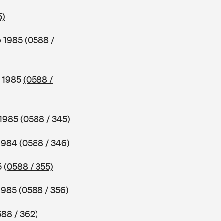
5)
b 1985
(0588 /
b 1985
(0588 /
 1985
(0588 / 345)
 1984
(0588 / 346)
5
(0588 / 355)
 1985
(0588 / 356)
588 / 362)