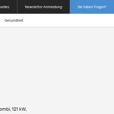
uelles
Newsletter-Anmeldung
Sie haben Fragen?
Gesundheit
ombi, 121 kW,