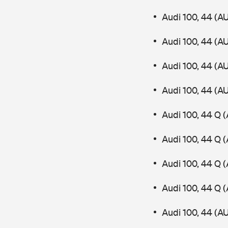
Audi 100, 44 (A
Audi 100, 44 (A
Audi 100, 44 (A
Audi 100, 44 (A
Audi 100, 44 Q 
Audi 100, 44 Q
Audi 100, 44 Q 
Audi 100, 44 Q
Audi 100, 44 (A