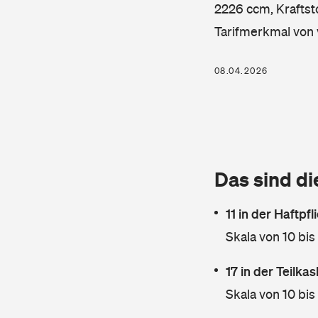
2226 ccm, Kraftsto
Tarifmerkmal von 
08.04.2026
Das sind di
11 in der Haftpf
Skala von 10 bis
17 in der Teilk
Skala von 10 bis