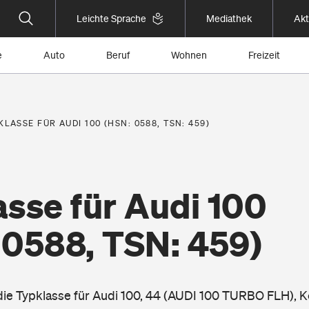
Leichte Sprache
Mediathek
Akt
e
Auto
Beruf
Wohnen
Freizeit
KLASSE FÜR AUDI 100 (HSN: 0588, TSN: 459)
sse für Audi 100
 0588, TSN: 459)
 die Typklasse für Audi 100, 44 (AUDI 100 TURBO FLH), K