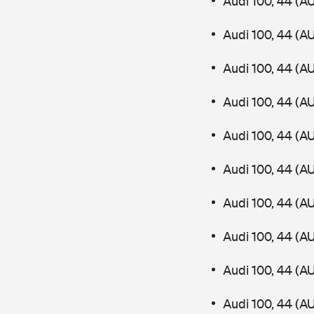
Audi 100, 44 (A
Audi 100, 44 (A
Audi 100, 44 (A
Audi 100, 44 (A
Audi 100, 44 (A
Audi 100, 44 (A
Audi 100, 44 (A
Audi 100, 44 (A
Audi 100, 44 (A
Audi 100, 44 (A