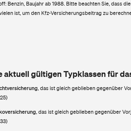
ff: Benzin, Baujahr ab 1988. Bitte beachten Sie, dass die
vielen ist, um den Kfz-Versicherungsbeitrag zu berechn
e aktuell gültigen Typklassen für d
lichtversicherung
,
das ist gleich geblieben gegenüber Vor
 25)
askoversicherung
,
das ist gleich geblieben gegenüber Vorj
 33)