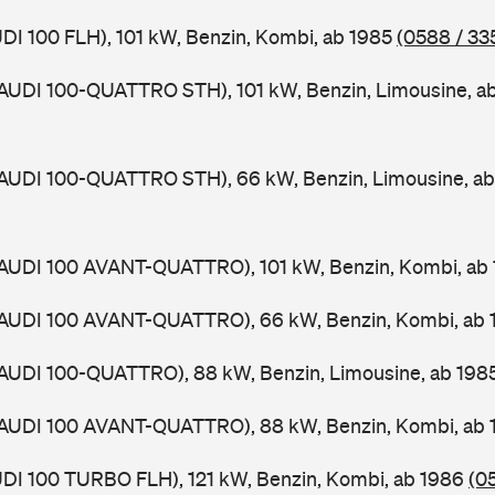
UDI 100 FLH), 101 kW, Benzin, Kombi, ab 1985
(0588 / 33
(AUDI 100-QUATTRO STH), 101 kW, Benzin, Limousine, a
 (AUDI 100-QUATTRO STH), 66 kW, Benzin, Limousine, a
 (AUDI 100 AVANT-QUATTRO), 101 kW, Benzin, Kombi, ab
 (AUDI 100 AVANT-QUATTRO), 66 kW, Benzin, Kombi, ab
(AUDI 100-QUATTRO), 88 kW, Benzin, Limousine, ab 198
 (AUDI 100 AVANT-QUATTRO), 88 kW, Benzin, Kombi, ab
UDI 100 TURBO FLH), 121 kW, Benzin, Kombi, ab 1986
(0