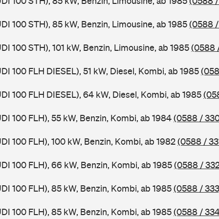
UDI 100 STH), 85 kW, Benzin, Limousine, ab 1985
(0588 /
UDI 100 STH), 85 kW, Benzin, Limousine, ab 1985
(0588 /
UDI 100 STH), 101 kW, Benzin, Limousine, ab 1985
(0588 
UDI 100 FLH DIESEL), 51 kW, Diesel, Kombi, ab 1985
(058
UDI 100 FLH DIESEL), 64 kW, Diesel, Kombi, ab 1985
(05
UDI 100 FLH), 55 kW, Benzin, Kombi, ab 1984
(0588 / 330
UDI 100 FLH), 100 kW, Benzin, Kombi, ab 1982
(0588 / 33
UDI 100 FLH), 66 kW, Benzin, Kombi, ab 1985
(0588 / 332
UDI 100 FLH), 85 kW, Benzin, Kombi, ab 1985
(0588 / 333
UDI 100 FLH), 85 kW, Benzin, Kombi, ab 1985
(0588 / 334