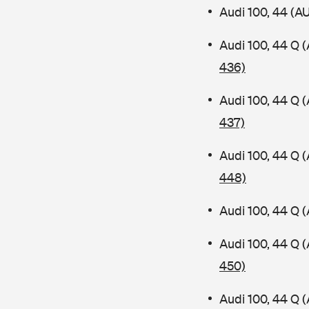
Audi 100, 44 (A
Audi 100, 44 Q
436)
Audi 100, 44 Q
437)
Audi 100, 44 Q 
448)
Audi 100, 44 Q
Audi 100, 44 Q 
450)
Audi 100, 44 Q