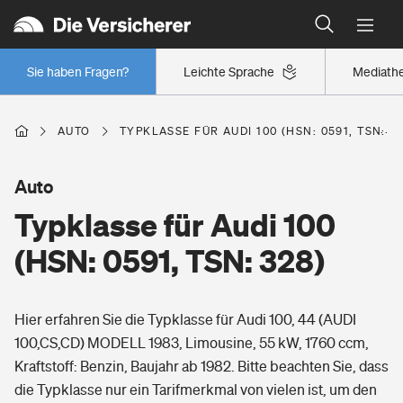
Typklassen: So ist Ihr Auto eingestuft
Wer versichert was: Jetzt Versicherer finden
Regionalklassen: So ist Ihre Region eingestuft
Sie haben Fragen?
Leichte Sprache
Mediath
Wer versichert was: Jetzt Versicherer finden
AUTO
TYPKLASSE FÜR AUDI 100 (HSN: 0591, TSN: 3
Beruf
Auto
Typklasse für Audi 100
Berufsunfähigkeitsversicherung
Wohnen
(HSN: 0591, TSN: 328)
Erwerbsunfähigkeitsversicherung
Wohngebäudeversicherung
Hier erfahren Sie die Typklasse für Audi 100, 44 (AUDI
Freizeit
Grundfähigkeitsversicherung
100,CS,CD) MODELL 1983, Limousine, 55 kW, 1760 ccm,
Hausratversicherung
Kraftstoff: Benzin, Baujahr ab 1982. Bitte beachten Sie, dass
Arbeitsrechtsschutz
Pri­vate Haft­pflicht­
die Typklasse nur ein Tarifmerkmal von vielen ist, um den
Gesundheit
Elementarversicherung