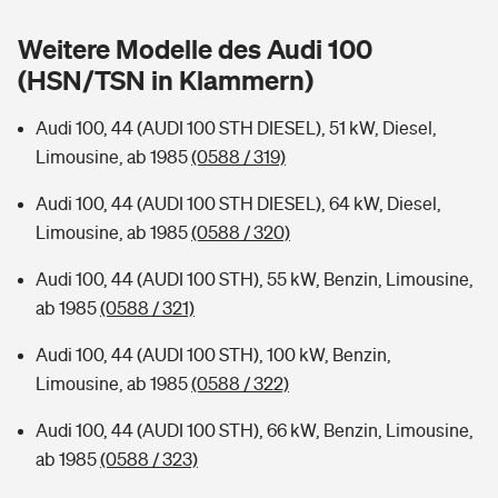
Sie haben Fragen?
Weitere Modelle des Audi 100
Hochwasser-Check: Wie gefährdet ist Ihr Haus?
Private Cyberversicherung
Rentenrechner: Wie viel Geld bekomme ich im Alter?
(HSN/TSN in Klammern)
Wer versichert was: Jetzt Versicherer finden
Musikinstrumentenversicherung
Audi 100, 44 (AUDI 100 STH DIESEL), 51 kW, Diesel,
Limousine, ab 1985
(0588 / 319)
Sie haben Fragen?
Zur Übersicht
Audi 100, 44 (AUDI 100 STH DIESEL), 64 kW, Diesel,
Limousine, ab 1985
(0588 / 320)
Tools
Audi 100, 44 (AUDI 100 STH), 55 kW, Benzin, Limousine,
ab 1985
(0588 / 321)
Kinderunfall-Check: Mehr Sicherheit für deine Kids
Audi 100, 44 (AUDI 100 STH), 100 kW, Benzin,
Typklassen: So ist Ihr Auto eingestuft
Limousine, ab 1985
(0588 / 322)
Audi 100, 44 (AUDI 100 STH), 66 kW, Benzin, Limousine,
Sie haben Fragen?
ab 1985
(0588 / 323)