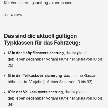
Kfz-Versicherungsbeitrag zu berechnen.
Berufshaftpflichtversicherung
Rechts­schutz­ver­si­che­rung
Photovoltaik
Private Krankenversicherung
08.04.2026
Zur Übersicht
Fahrradversicherung
Wärmepumpen versichern
Zahnzusatzversicherung
Unfallversicherung
Tools
Das sind die aktuell gültigen
Glasversicherung
Dread-Disease-Versicherung
Typklassen für das Fahrzeug:
Kinderunfall­ver­si­che­rung
Rentenrechner: Wie viel Geld bekomme ich im Alter?
Vermieterrrechtsschutz
Tierkrankenversicherung
13 in der Haftpflichtversicherung
,
das ist gleich
Kinderinvalidität
geblieben gegenüber Vorjahr (auf einer Skala von 10 bis
Wer versichert was: Jetzt Versicherer finden
Mietkautionsversicherung
Zur Übersicht
25)
Reiseversicherung
Sie haben Fragen?
Restkreditversicherung
15 in der Teilkaskoversicherung
,
das ist eine Klasse
Tools
höher als im Vorjahr (auf einer Skala von 10 bis 33)
Hundehalter-Haftpflicht
Zur Übersicht
10 in der Vollkaskoversicherung
,
das ist gleich
Pferdehalter-Haftpflicht
Wer versichert was: Jetzt Versicherer finden
geblieben gegenüber Vorjahr (auf einer Skala von 10 bis
Tools
34)
Handyversicherung