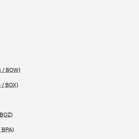
8 / BOW)
 / BOX)
 BOZ)
/ BPA)