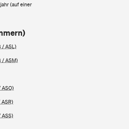
ahr (auf einer
ammern)
 / ASL)
 / ASM)
/ ASO)
/ ASR)
/ ASS)