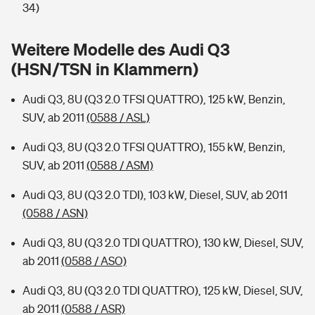
Sie haben Fragen?
34)
Hochwasser-Check: Wie gefährdet ist Ihr Haus?
Private Cyberversicherung
Rentenrechner: Wie viel Geld bekomme ich im Alter?
Weitere Modelle des Audi Q3
(HSN/TSN in Klammern)
Wer versichert was: Jetzt Versicherer finden
Musikinstrumentenversicherung
Audi Q3, 8U (Q3 2.0 TFSI QUATTRO), 125 kW, Benzin,
Sie haben Fragen?
Zur Übersicht
SUV, ab 2011
(0588 / ASL)
Audi Q3, 8U (Q3 2.0 TFSI QUATTRO), 155 kW, Benzin,
Tools
SUV, ab 2011
(0588 / ASM)
Audi Q3, 8U (Q3 2.0 TDI), 103 kW, Diesel, SUV, ab 2011
Kinderunfall-Check: Mehr Sicherheit für deine Kids
(0588 / ASN)
Typklassen: So ist Ihr Auto eingestuft
Audi Q3, 8U (Q3 2.0 TDI QUATTRO), 130 kW, Diesel, SUV,
ab 2011
(0588 / ASO)
Sie haben Fragen?
Audi Q3, 8U (Q3 2.0 TDI QUATTRO), 125 kW, Diesel, SUV,
ab 2011
(0588 / ASR)