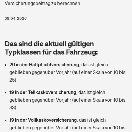
Versicherungsbeitrag zu berechnen.
Berufshaftpflichtversicherung
Rechts­schutz­ver­si­che­rung
Photovoltaik
Private Krankenversicherung
08.04.2026
Zur Übersicht
Fahrradversicherung
Wärmepumpen versichern
Zahnzusatzversicherung
Unfallversicherung
Tools
Das sind die aktuell gültigen
Glasversicherung
Dread-Disease-Versicherung
Typklassen für das Fahrzeug:
Kinderunfall­ver­si­che­rung
Rentenrechner: Wie viel Geld bekomme ich im Alter?
Vermieterrrechtsschutz
Tierkrankenversicherung
20 in der Haftpflichtversicherung
,
das ist gleich
Kinderinvalidität
geblieben gegenüber Vorjahr (auf einer Skala von 10 bis
Wer versichert was: Jetzt Versicherer finden
Mietkautionsversicherung
Zur Übersicht
25)
Reiseversicherung
Sie haben Fragen?
Restkreditversicherung
19 in der Teilkaskoversicherung
,
das ist gleich
Tools
geblieben gegenüber Vorjahr (auf einer Skala von 10 bis
Hundehalter-Haftpflicht
Zur Übersicht
33)
Pferdehalter-Haftpflicht
Wer versichert was: Jetzt Versicherer finden
19 in der Vollkaskoversicherung
,
das ist gleich
Tools
geblieben gegenüber Vorjahr (auf einer Skala von 10 bis
Handyversicherung