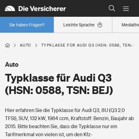
Typklassen: So ist Ihr Auto eingestuft
Wer versichert was: Jetzt Versicherer finden
Regionalklassen: So ist Ihre Region eingestuft
Sie haben Fragen?
Leichte Sprache
Mediath
Wer versichert was: Jetzt Versicherer finden
AUTO
TYPKLASSE FÜR AUDI Q3 (HSN: 0588, TSN: BE
Beruf
Auto
Typklasse für Audi Q3
Berufsunfähigkeitsversicherung
Wohnen
(HSN: 0588, TSN: BEJ)
Erwerbsunfähigkeitsversicherung
Wohngebäudeversicherung
Hier erfahren Sie die Typklasse für Audi Q3, 8U (Q3 2.0
Freizeit
Grundfähigkeitsversicherung
TFSI), SUV, 132 kW, 1984 ccm, Kraftstoff: Benzin, Baujahr ab
Hausratversicherung
2015. Bitte beachten Sie, dass die Typklasse nur ein
Arbeitsrechtsschutz
Pri­vate Haft­pflicht­
Tarifmerkmal von vielen ist, um den Kfz-
Gesundheit
Elementarversicherung