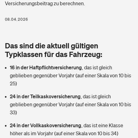
Versicherungsbeitrag zu berechnen.
Berufshaftpflichtversicherung
Rechts­schutz­ver­si­che­rung
Photovoltaik
Private Krankenversicherung
08.04.2026
Zur Übersicht
Fahrradversicherung
Wärmepumpen versichern
Zahnzusatzversicherung
Unfallversicherung
Tools
Das sind die aktuell gültigen
Glasversicherung
Dread-Disease-Versicherung
Typklassen für das Fahrzeug:
Kinderunfall­ver­si­che­rung
Rentenrechner: Wie viel Geld bekomme ich im Alter?
Vermieterrrechtsschutz
Tierkrankenversicherung
16 in der Haftpflichtversicherung
,
das ist gleich
Kinderinvalidität
geblieben gegenüber Vorjahr (auf einer Skala von 10 bis
Wer versichert was: Jetzt Versicherer finden
Mietkautionsversicherung
Zur Übersicht
25)
Reiseversicherung
Sie haben Fragen?
Restkreditversicherung
24 in der Teilkaskoversicherung
,
das ist gleich
Tools
geblieben gegenüber Vorjahr (auf einer Skala von 10 bis
Hundehalter-Haftpflicht
Zur Übersicht
33)
Pferdehalter-Haftpflicht
Wer versichert was: Jetzt Versicherer finden
24 in der Vollkaskoversicherung
,
das ist eine Klasse
Tools
höher als im Vorjahr (auf einer Skala von 10 bis 34)
Handyversicherung