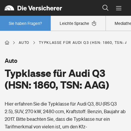
Typklassen: So ist Ihr Auto eingestuft
Wer versichert was: Jetzt Versicherer finden
Regionalklassen: So ist Ihre Region eingestuft
Sie haben Fragen?
Leichte Sprache
Mediath
Wer versichert was: Jetzt Versicherer finden
AUTO
TYPKLASSE FÜR AUDI Q3 (HSN: 1860, TSN: AA
Beruf
Auto
Typklasse für Audi Q3
Berufsunfähigkeitsversicherung
Wohnen
(HSN: 1860, TSN: AAG)
Erwerbsunfähigkeitsversicherung
Wohngebäudeversicherung
Hier erfahren Sie die Typklasse für Audi Q3, 8U (RS Q3
Freizeit
Grundfähigkeitsversicherung
2.5), SUV, 270 kW, 2480 ccm, Kraftstoff: Benzin, Baujahr ab
Hausratversicherung
2017. Bitte beachten Sie, dass die Typklasse nur ein
Arbeitsrechtsschutz
Pri­vate Haft­pflicht­
Tarifmerkmal von vielen ist, um den Kfz-
Gesundheit
Elementarversicherung