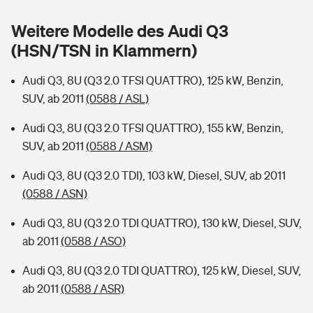
Sie haben Fragen?
Weitere Modelle des Audi Q3
Hochwasser-Check: Wie gefährdet ist Ihr Haus?
Private Cyberversicherung
Rentenrechner: Wie viel Geld bekomme ich im Alter?
(HSN/TSN in Klammern)
Wer versichert was: Jetzt Versicherer finden
Musikinstrumentenversicherung
Audi Q3, 8U (Q3 2.0 TFSI QUATTRO), 125 kW, Benzin,
SUV, ab 2011
(0588 / ASL)
Sie haben Fragen?
Zur Übersicht
Audi Q3, 8U (Q3 2.0 TFSI QUATTRO), 155 kW, Benzin,
SUV, ab 2011
(0588 / ASM)
Tools
Audi Q3, 8U (Q3 2.0 TDI), 103 kW, Diesel, SUV, ab 2011
(0588 / ASN)
Kinderunfall-Check: Mehr Sicherheit für deine Kids
Audi Q3, 8U (Q3 2.0 TDI QUATTRO), 130 kW, Diesel, SUV,
Typklassen: So ist Ihr Auto eingestuft
ab 2011
(0588 / ASO)
Audi Q3, 8U (Q3 2.0 TDI QUATTRO), 125 kW, Diesel, SUV,
Sie haben Fragen?
ab 2011
(0588 / ASR)