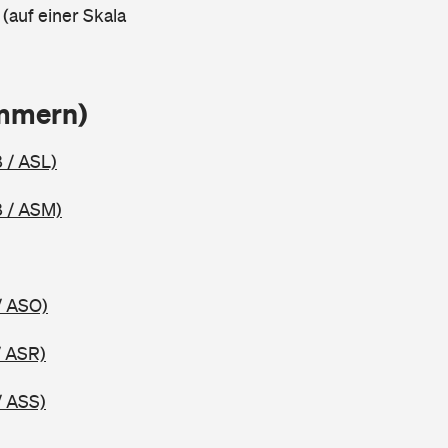
 (auf einer Skala
ammern)
 / ASL)
 / ASM)
/ ASO)
/ ASR)
/ ASS)