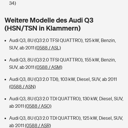
Sie haben Fragen?
34)
Hochwasser-Check: Wie gefährdet ist Ihr Haus?
Private Cyberversicherung
Rentenrechner: Wie viel Geld bekomme ich im Alter?
Weitere Modelle des Audi Q3
(HSN/TSN in Klammern)
Wer versichert was: Jetzt Versicherer finden
Musikinstrumentenversicherung
Audi Q3, 8U (Q3 2.0 TFSI QUATTRO), 125 kW, Benzin,
Sie haben Fragen?
Zur Übersicht
SUV, ab 2011
(0588 / ASL)
Audi Q3, 8U (Q3 2.0 TFSI QUATTRO), 155 kW, Benzin,
Tools
SUV, ab 2011
(0588 / ASM)
Audi Q3, 8U (Q3 2.0 TDI), 103 kW, Diesel, SUV, ab 2011
Kinderunfall-Check: Mehr Sicherheit für deine Kids
(0588 / ASN)
Typklassen: So ist Ihr Auto eingestuft
Audi Q3, 8U (Q3 2.0 TDI QUATTRO), 130 kW, Diesel, SUV,
ab 2011
(0588 / ASO)
Sie haben Fragen?
Audi Q3, 8U (Q3 2.0 TDI QUATTRO), 125 kW, Diesel, SUV,
ab 2011
(0588 / ASR)