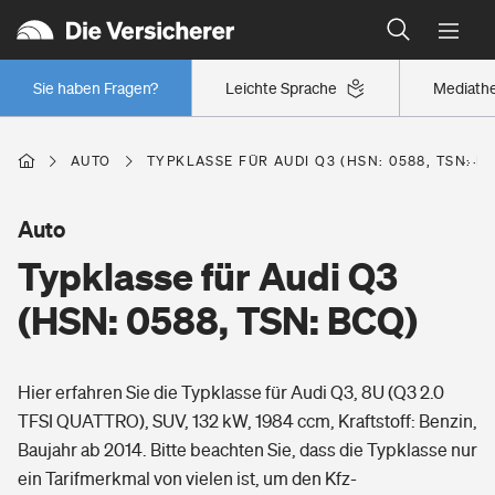
Typklassen: So ist Ihr Auto eingestuft
Wer versichert was: Jetzt Versicherer finden
Regionalklassen: So ist Ihre Region eingestuft
Sie haben Fragen?
Leichte Sprache
Mediath
Wer versichert was: Jetzt Versicherer finden
AUTO
TYPKLASSE FÜR AUDI Q3 (HSN: 0588, TSN: B
Beruf
Auto
Typklasse für Audi Q3
Berufsunfähigkeitsversicherung
Wohnen
(HSN: 0588, TSN: BCQ)
Erwerbsunfähigkeitsversicherung
Wohngebäudeversicherung
Hier erfahren Sie die Typklasse für Audi Q3, 8U (Q3 2.0
Freizeit
Grundfähigkeitsversicherung
TFSI QUATTRO), SUV, 132 kW, 1984 ccm, Kraftstoff: Benzin,
Hausratversicherung
Baujahr ab 2014. Bitte beachten Sie, dass die Typklasse nur
Arbeitsrechtsschutz
Pri­vate Haft­pflicht­
ein Tarifmerkmal von vielen ist, um den Kfz-
Gesundheit
Elementarversicherung