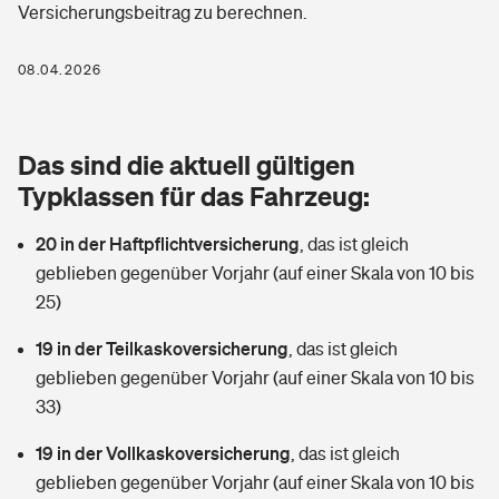
Versicherungsbeitrag zu berechnen.
Berufshaftpflichtversicherung
Rechts­schutz­ver­si­che­rung
Photovoltaik
Private Krankenversicherung
08.04.2026
Zur Übersicht
Fahrradversicherung
Wärmepumpen versichern
Zahnzusatzversicherung
Unfallversicherung
Tools
Das sind die aktuell gültigen
Glasversicherung
Dread-Disease-Versicherung
Typklassen für das Fahrzeug:
Kinderunfall­ver­si­che­rung
Rentenrechner: Wie viel Geld bekomme ich im Alter?
Vermieterrrechtsschutz
Tierkrankenversicherung
20 in der Haftpflichtversicherung
,
das ist gleich
Kinderinvalidität
geblieben gegenüber Vorjahr (auf einer Skala von 10 bis
Wer versichert was: Jetzt Versicherer finden
Mietkautionsversicherung
Zur Übersicht
25)
Reiseversicherung
Sie haben Fragen?
Restkreditversicherung
19 in der Teilkaskoversicherung
,
das ist gleich
Tools
geblieben gegenüber Vorjahr (auf einer Skala von 10 bis
Hundehalter-Haftpflicht
Zur Übersicht
33)
Pferdehalter-Haftpflicht
Wer versichert was: Jetzt Versicherer finden
19 in der Vollkaskoversicherung
,
das ist gleich
Tools
geblieben gegenüber Vorjahr (auf einer Skala von 10 bis
Handyversicherung