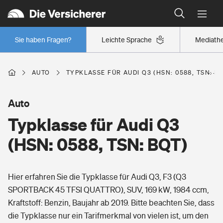
Typklassen: So ist Ihr Auto eingestuft
Wer versichert was: Jetzt Versicherer finden
Regionalklassen: So ist Ihre Region eingestuft
Sie haben Fragen?
Leichte Sprache
Mediath
Wer versichert was: Jetzt Versicherer finden
AUTO
TYPKLASSE FÜR AUDI Q3 (HSN: 0588, TSN: B
Beruf
Auto
Typklasse für Audi Q3
Berufsunfähigkeitsversicherung
Wohnen
(HSN: 0588, TSN: BQT)
Erwerbsunfähigkeitsversicherung
Wohngebäudeversicherung
Hier erfahren Sie die Typklasse für Audi Q3, F3 (Q3
Freizeit
Grundfähigkeitsversicherung
SPORTBACK 45 TFSI QUATTRO), SUV, 169 kW, 1984 ccm,
Hausratversicherung
Kraftstoff: Benzin, Baujahr ab 2019. Bitte beachten Sie, dass
Arbeitsrechtsschutz
Pri­vate Haft­pflicht­
die Typklasse nur ein Tarifmerkmal von vielen ist, um den
Gesundheit
Elementarversicherung