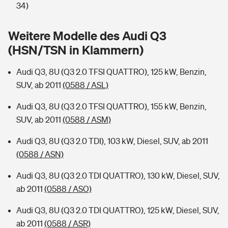
Sie haben Fragen?
34)
Hochwasser-Check: Wie gefährdet ist Ihr Haus?
Private Cyberversicherung
Rentenrechner: Wie viel Geld bekomme ich im Alter?
Weitere Modelle des Audi Q3
(HSN/TSN in Klammern)
Wer versichert was: Jetzt Versicherer finden
Musikinstrumentenversicherung
Audi Q3, 8U (Q3 2.0 TFSI QUATTRO), 125 kW, Benzin,
Sie haben Fragen?
Zur Übersicht
SUV, ab 2011
(0588 / ASL)
Audi Q3, 8U (Q3 2.0 TFSI QUATTRO), 155 kW, Benzin,
Tools
SUV, ab 2011
(0588 / ASM)
Audi Q3, 8U (Q3 2.0 TDI), 103 kW, Diesel, SUV, ab 2011
Kinderunfall-Check: Mehr Sicherheit für deine Kids
(0588 / ASN)
Typklassen: So ist Ihr Auto eingestuft
Audi Q3, 8U (Q3 2.0 TDI QUATTRO), 130 kW, Diesel, SUV,
ab 2011
(0588 / ASO)
Sie haben Fragen?
Audi Q3, 8U (Q3 2.0 TDI QUATTRO), 125 kW, Diesel, SUV,
ab 2011
(0588 / ASR)