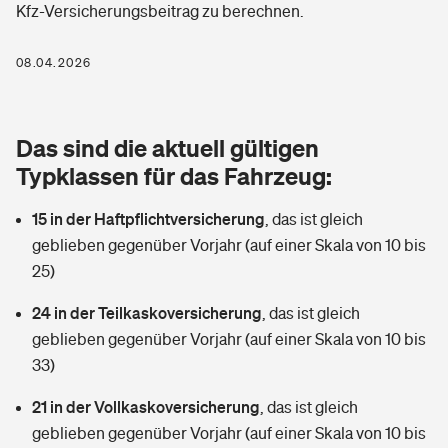
Kfz-Versicherungsbeitrag zu berechnen.
Berufshaftpflichtversicherung
Rechts­schutz­ver­si­che­rung
Photovoltaik
Private Krankenversicherung
08.04.2026
Zur Übersicht
Fahrradversicherung
Wärmepumpen versichern
Zahnzusatzversicherung
Unfallversicherung
Tools
Das sind die aktuell gültigen
Glasversicherung
Dread-Disease-Versicherung
Typklassen für das Fahrzeug:
Kinderunfall­ver­si­che­rung
Rentenrechner: Wie viel Geld bekomme ich im Alter?
Vermieterrrechtsschutz
Tierkrankenversicherung
15 in der Haftpflichtversicherung
,
das ist gleich
Kinderinvalidität
geblieben gegenüber Vorjahr (auf einer Skala von 10 bis
Wer versichert was: Jetzt Versicherer finden
Mietkautionsversicherung
Zur Übersicht
25)
Reiseversicherung
Sie haben Fragen?
Restkreditversicherung
24 in der Teilkaskoversicherung
,
das ist gleich
Tools
geblieben gegenüber Vorjahr (auf einer Skala von 10 bis
Hundehalter-Haftpflicht
Zur Übersicht
33)
Pferdehalter-Haftpflicht
Wer versichert was: Jetzt Versicherer finden
21 in der Vollkaskoversicherung
,
das ist gleich
Tools
geblieben gegenüber Vorjahr (auf einer Skala von 10 bis
Handyversicherung