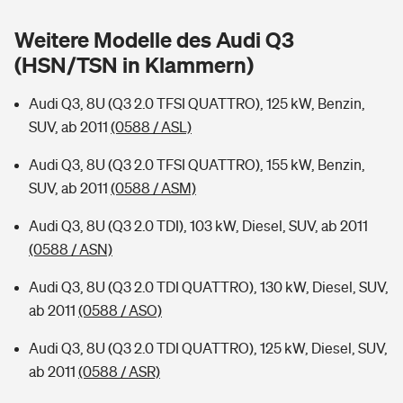
Sie haben Fragen?
Weitere Modelle des Audi Q3
Hochwasser-Check: Wie gefährdet ist Ihr Haus?
Private Cyberversicherung
Rentenrechner: Wie viel Geld bekomme ich im Alter?
(HSN/TSN in Klammern)
Wer versichert was: Jetzt Versicherer finden
Musikinstrumentenversicherung
Audi Q3, 8U (Q3 2.0 TFSI QUATTRO), 125 kW, Benzin,
SUV, ab 2011
(0588 / ASL)
Sie haben Fragen?
Zur Übersicht
Audi Q3, 8U (Q3 2.0 TFSI QUATTRO), 155 kW, Benzin,
SUV, ab 2011
(0588 / ASM)
Tools
Audi Q3, 8U (Q3 2.0 TDI), 103 kW, Diesel, SUV, ab 2011
(0588 / ASN)
Kinderunfall-Check: Mehr Sicherheit für deine Kids
Audi Q3, 8U (Q3 2.0 TDI QUATTRO), 130 kW, Diesel, SUV,
Typklassen: So ist Ihr Auto eingestuft
ab 2011
(0588 / ASO)
Audi Q3, 8U (Q3 2.0 TDI QUATTRO), 125 kW, Diesel, SUV,
Sie haben Fragen?
ab 2011
(0588 / ASR)