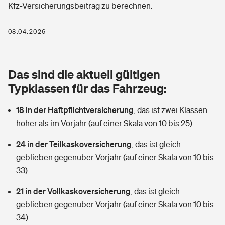
Kfz-Versicherungsbeitrag zu berechnen.
Berufshaftpflichtversicherung
Rechts­schutz­ver­si­che­rung
Photovoltaik
Private Krankenversicherung
08.04.2026
Zur Übersicht
Fahrradversicherung
Wärmepumpen versichern
Zahnzusatzversicherung
Unfallversicherung
Tools
Das sind die aktuell gültigen
Glasversicherung
Dread-Disease-Versicherung
Typklassen für das Fahrzeug:
Kinderunfall­ver­si­che­rung
Rentenrechner: Wie viel Geld bekomme ich im Alter?
Vermieterrrechtsschutz
Tierkrankenversicherung
18 in der Haftpflichtversicherung
,
das ist zwei Klassen
Kinderinvalidität
höher als im Vorjahr (auf einer Skala von 10 bis 25)
Wer versichert was: Jetzt Versicherer finden
Mietkautionsversicherung
Zur Übersicht
24 in der Teilkaskoversicherung
,
das ist gleich
Reiseversicherung
Sie haben Fragen?
Restkreditversicherung
geblieben gegenüber Vorjahr (auf einer Skala von 10 bis
Tools
33)
Hundehalter-Haftpflicht
Zur Übersicht
21 in der Vollkaskoversicherung
,
das ist gleich
Pferdehalter-Haftpflicht
Wer versichert was: Jetzt Versicherer finden
geblieben gegenüber Vorjahr (auf einer Skala von 10 bis
Tools
34)
Handyversicherung