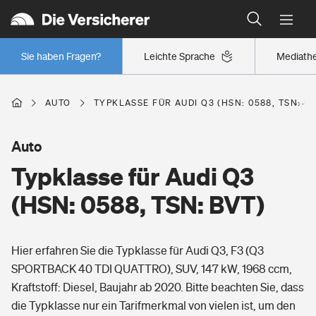
Typklassen: So ist Ihr Auto eingestuft
Wer versichert was: Jetzt Versicherer finden
Regionalklassen: So ist Ihre Region eingestuft
Sie haben Fragen?
Leichte Sprache
Mediath
Wer versichert was: Jetzt Versicherer finden
AUTO
TYPKLASSE FÜR AUDI Q3 (HSN: 0588, TSN: B
Beruf
Auto
Typklasse für Audi Q3
Berufsunfähigkeitsversicherung
Wohnen
(HSN: 0588, TSN: BVT)
Erwerbsunfähigkeitsversicherung
Wohngebäudeversicherung
Hier erfahren Sie die Typklasse für Audi Q3, F3 (Q3
Freizeit
Grundfähigkeitsversicherung
SPORTBACK 40 TDI QUATTRO), SUV, 147 kW, 1968 ccm,
Hausratversicherung
Kraftstoff: Diesel, Baujahr ab 2020. Bitte beachten Sie, dass
Arbeitsrechtsschutz
Pri­vate Haft­pflicht­
die Typklasse nur ein Tarifmerkmal von vielen ist, um den
Gesundheit
Elementarversicherung