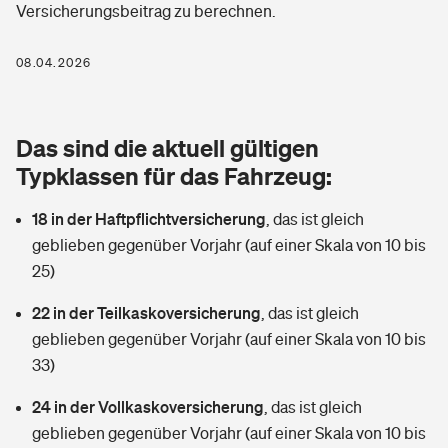
Versicherungsbeitrag zu berechnen.
Berufshaftpflichtversicherung
Rechts­schutz­ver­si­che­rung
Photovoltaik
Private Krankenversicherung
08.04.2026
Zur Übersicht
Fahrradversicherung
Wärmepumpen versichern
Zahnzusatzversicherung
Unfallversicherung
Tools
Das sind die aktuell gültigen
Glasversicherung
Dread-Disease-Versicherung
Typklassen für das Fahrzeug:
Kinderunfall­ver­si­che­rung
Rentenrechner: Wie viel Geld bekomme ich im Alter?
Vermieterrrechtsschutz
Tierkrankenversicherung
18 in der Haftpflichtversicherung
,
das ist gleich
Kinderinvalidität
geblieben gegenüber Vorjahr (auf einer Skala von 10 bis
Wer versichert was: Jetzt Versicherer finden
Mietkautionsversicherung
Zur Übersicht
25)
Reiseversicherung
Sie haben Fragen?
Restkreditversicherung
22 in der Teilkaskoversicherung
,
das ist gleich
Tools
geblieben gegenüber Vorjahr (auf einer Skala von 10 bis
Hundehalter-Haftpflicht
Zur Übersicht
33)
Pferdehalter-Haftpflicht
Wer versichert was: Jetzt Versicherer finden
24 in der Vollkaskoversicherung
,
das ist gleich
Tools
geblieben gegenüber Vorjahr (auf einer Skala von 10 bis
Handyversicherung