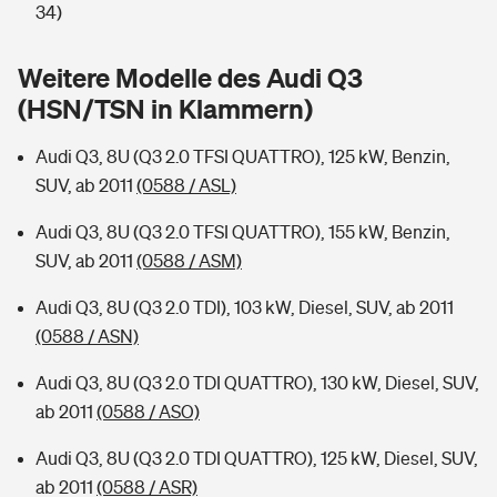
Sie haben Fragen?
34)
Hochwasser-Check: Wie gefährdet ist Ihr Haus?
Private Cyberversicherung
Rentenrechner: Wie viel Geld bekomme ich im Alter?
Weitere Modelle des Audi Q3
(HSN/TSN in Klammern)
Wer versichert was: Jetzt Versicherer finden
Musikinstrumentenversicherung
Audi Q3, 8U (Q3 2.0 TFSI QUATTRO), 125 kW, Benzin,
Sie haben Fragen?
Zur Übersicht
SUV, ab 2011
(0588 / ASL)
Audi Q3, 8U (Q3 2.0 TFSI QUATTRO), 155 kW, Benzin,
Tools
SUV, ab 2011
(0588 / ASM)
Audi Q3, 8U (Q3 2.0 TDI), 103 kW, Diesel, SUV, ab 2011
Kinderunfall-Check: Mehr Sicherheit für deine Kids
(0588 / ASN)
Typklassen: So ist Ihr Auto eingestuft
Audi Q3, 8U (Q3 2.0 TDI QUATTRO), 130 kW, Diesel, SUV,
ab 2011
(0588 / ASO)
Sie haben Fragen?
Audi Q3, 8U (Q3 2.0 TDI QUATTRO), 125 kW, Diesel, SUV,
ab 2011
(0588 / ASR)