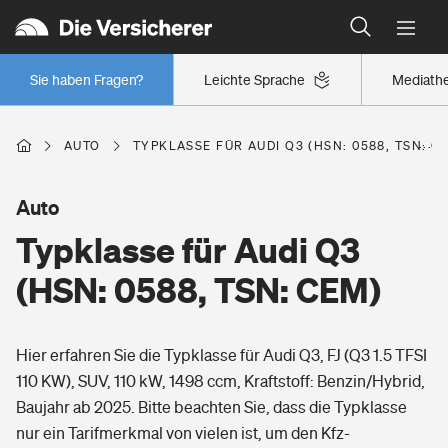
Typklassen: So ist Ihr Auto eingestuft
Wer versichert was: Jetzt Versicherer finden
Regionalklassen: So ist Ihre Region eingestuft
Sie haben Fragen?
Leichte Sprache
Mediath
Wer versichert was: Jetzt Versicherer finden
AUTO
TYPKLASSE FÜR AUDI Q3 (HSN: 0588, TSN: C
Beruf
Auto
Typklasse für Audi Q3
Berufsunfähigkeitsversicherung
Wohnen
(HSN: 0588, TSN: CEM)
Erwerbsunfähigkeitsversicherung
Wohngebäudeversicherung
Hier erfahren Sie die Typklasse für Audi Q3, FJ (Q3 1.5 TFSI
Freizeit
Grundfähigkeitsversicherung
110 KW), SUV, 110 kW, 1498 ccm, Kraftstoff: Benzin/Hybrid,
Hausratversicherung
Baujahr ab 2025. Bitte beachten Sie, dass die Typklasse
Arbeitsrechtsschutz
Pri­vate Haft­pflicht­
nur ein Tarifmerkmal von vielen ist, um den Kfz-
Gesundheit
Elementarversicherung