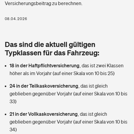
Versicherungsbeitrag zu berechnen.
Berufshaftpflichtversicherung
Rechts­schutz­ver­si­che­rung
Photovoltaik
Private Krankenversicherung
08.04.2026
Zur Übersicht
Fahrradversicherung
Wärmepumpen versichern
Zahnzusatzversicherung
Unfallversicherung
Tools
Das sind die aktuell gültigen
Glasversicherung
Dread-Disease-Versicherung
Typklassen für das Fahrzeug:
Kinderunfall­ver­si­che­rung
Rentenrechner: Wie viel Geld bekomme ich im Alter?
Vermieterrrechtsschutz
Tierkrankenversicherung
18 in der Haftpflichtversicherung
,
das ist zwei Klassen
Kinderinvalidität
höher als im Vorjahr (auf einer Skala von 10 bis 25)
Wer versichert was: Jetzt Versicherer finden
Mietkautionsversicherung
Zur Übersicht
24 in der Teilkaskoversicherung
,
das ist gleich
Reiseversicherung
Sie haben Fragen?
Restkreditversicherung
geblieben gegenüber Vorjahr (auf einer Skala von 10 bis
Tools
33)
Hundehalter-Haftpflicht
Zur Übersicht
21 in der Vollkaskoversicherung
,
das ist gleich
Pferdehalter-Haftpflicht
Wer versichert was: Jetzt Versicherer finden
geblieben gegenüber Vorjahr (auf einer Skala von 10 bis
Tools
34)
Handyversicherung