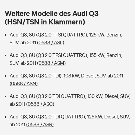
Sie haben Fragen?
Weitere Modelle des Audi Q3
Hochwasser-Check: Wie gefährdet ist Ihr Haus?
Private Cyberversicherung
Rentenrechner: Wie viel Geld bekomme ich im Alter?
(HSN/TSN in Klammern)
Wer versichert was: Jetzt Versicherer finden
Musikinstrumentenversicherung
Audi Q3, 8U (Q3 2.0 TFSI QUATTRO), 125 kW, Benzin,
SUV, ab 2011
(0588 / ASL)
Sie haben Fragen?
Zur Übersicht
Audi Q3, 8U (Q3 2.0 TFSI QUATTRO), 155 kW, Benzin,
SUV, ab 2011
(0588 / ASM)
Tools
Audi Q3, 8U (Q3 2.0 TDI), 103 kW, Diesel, SUV, ab 2011
(0588 / ASN)
Kinderunfall-Check: Mehr Sicherheit für deine Kids
Audi Q3, 8U (Q3 2.0 TDI QUATTRO), 130 kW, Diesel, SUV,
Typklassen: So ist Ihr Auto eingestuft
ab 2011
(0588 / ASO)
Audi Q3, 8U (Q3 2.0 TDI QUATTRO), 125 kW, Diesel, SUV,
Sie haben Fragen?
ab 2011
(0588 / ASR)