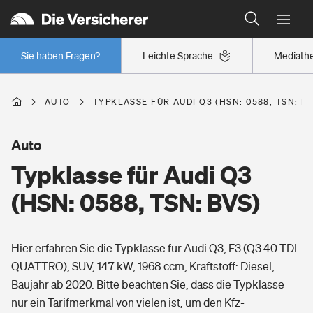
Typklassen: So ist Ihr Auto eingestuft
Wer versichert was: Jetzt Versicherer finden
Regionalklassen: So ist Ihre Region eingestuft
Sie haben Fragen?
Leichte Sprache
Mediath
Wer versichert was: Jetzt Versicherer finden
AUTO
TYPKLASSE FÜR AUDI Q3 (HSN: 0588, TSN: B
Beruf
Auto
Typklasse für Audi Q3
Berufsunfähigkeitsversicherung
Wohnen
(HSN: 0588, TSN: BVS)
Erwerbsunfähigkeitsversicherung
Wohngebäudeversicherung
Hier erfahren Sie die Typklasse für Audi Q3, F3 (Q3 40 TDI
Freizeit
Grundfähigkeitsversicherung
QUATTRO), SUV, 147 kW, 1968 ccm, Kraftstoff: Diesel,
Hausratversicherung
Baujahr ab 2020. Bitte beachten Sie, dass die Typklasse
Arbeitsrechtsschutz
Pri­vate Haft­pflicht­
nur ein Tarifmerkmal von vielen ist, um den Kfz-
Gesundheit
Elementarversicherung