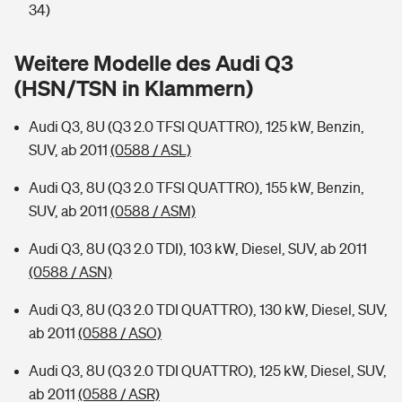
Sie haben Fragen?
34)
Hochwasser-Check: Wie gefährdet ist Ihr Haus?
Private Cyberversicherung
Rentenrechner: Wie viel Geld bekomme ich im Alter?
Weitere Modelle des Audi Q3
(HSN/TSN in Klammern)
Wer versichert was: Jetzt Versicherer finden
Musikinstrumentenversicherung
Audi Q3, 8U (Q3 2.0 TFSI QUATTRO), 125 kW, Benzin,
Sie haben Fragen?
Zur Übersicht
SUV, ab 2011
(0588 / ASL)
Audi Q3, 8U (Q3 2.0 TFSI QUATTRO), 155 kW, Benzin,
Tools
SUV, ab 2011
(0588 / ASM)
Audi Q3, 8U (Q3 2.0 TDI), 103 kW, Diesel, SUV, ab 2011
Kinderunfall-Check: Mehr Sicherheit für deine Kids
(0588 / ASN)
Typklassen: So ist Ihr Auto eingestuft
Audi Q3, 8U (Q3 2.0 TDI QUATTRO), 130 kW, Diesel, SUV,
ab 2011
(0588 / ASO)
Sie haben Fragen?
Audi Q3, 8U (Q3 2.0 TDI QUATTRO), 125 kW, Diesel, SUV,
ab 2011
(0588 / ASR)