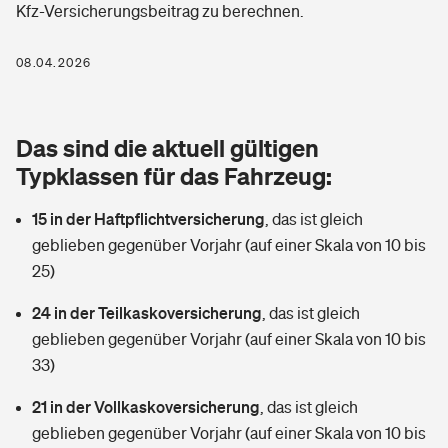
Kfz-Versicherungsbeitrag zu berechnen.
Berufshaftpflichtversicherung
Rechts­schutz­ver­si­che­rung
Photovoltaik
Private Krankenversicherung
08.04.2026
Zur Übersicht
Fahrradversicherung
Wärmepumpen versichern
Zahnzusatzversicherung
Unfallversicherung
Tools
Das sind die aktuell gültigen
Glasversicherung
Dread-Disease-Versicherung
Typklassen für das Fahrzeug:
Kinderunfall­ver­si­che­rung
Rentenrechner: Wie viel Geld bekomme ich im Alter?
Vermieterrrechtsschutz
Tierkrankenversicherung
15 in der Haftpflichtversicherung
,
das ist gleich
Kinderinvalidität
geblieben gegenüber Vorjahr (auf einer Skala von 10 bis
Wer versichert was: Jetzt Versicherer finden
Mietkautionsversicherung
Zur Übersicht
25)
Reiseversicherung
Sie haben Fragen?
Restkreditversicherung
24 in der Teilkaskoversicherung
,
das ist gleich
Tools
geblieben gegenüber Vorjahr (auf einer Skala von 10 bis
Hundehalter-Haftpflicht
Zur Übersicht
33)
Pferdehalter-Haftpflicht
Wer versichert was: Jetzt Versicherer finden
21 in der Vollkaskoversicherung
,
das ist gleich
Tools
geblieben gegenüber Vorjahr (auf einer Skala von 10 bis
Handyversicherung