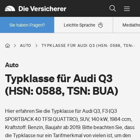
Typklassen: So ist Ihr Auto eingestuft
Wer versichert was: Jetzt Versicherer finden
Regionalklassen: So ist Ihre Region eingestuft
Sie haben Fragen?
Leichte Sprache
Mediath
Wer versichert was: Jetzt Versicherer finden
AUTO
TYPKLASSE FÜR AUDI Q3 (HSN: 0588, TSN: B
Beruf
Auto
Typklasse für Audi Q3
Berufsunfähigkeitsversicherung
Wohnen
(HSN: 0588, TSN: BUA)
Erwerbsunfähigkeitsversicherung
Wohngebäudeversicherung
Hier erfahren Sie die Typklasse für Audi Q3, F3 (Q3
Freizeit
Grundfähigkeitsversicherung
SPORTBACK 40 TFSI QUATTRO), SUV, 140 kW, 1984 ccm,
Hausratversicherung
Kraftstoff: Benzin, Baujahr ab 2019. Bitte beachten Sie, dass
Arbeitsrechtsschutz
Pri­vate Haft­pflicht­
die Typklasse nur ein Tarifmerkmal von vielen ist, um den
Gesundheit
Elementarversicherung