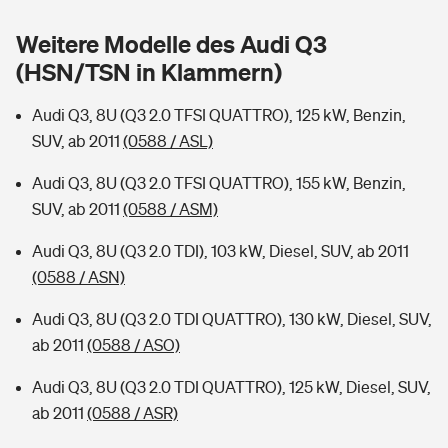
Sie haben Fragen?
Weitere Modelle des Audi Q3
Hochwasser-Check: Wie gefährdet ist Ihr Haus?
Private Cyberversicherung
Rentenrechner: Wie viel Geld bekomme ich im Alter?
(HSN/TSN in Klammern)
Wer versichert was: Jetzt Versicherer finden
Musikinstrumentenversicherung
Audi Q3, 8U (Q3 2.0 TFSI QUATTRO), 125 kW, Benzin,
SUV, ab 2011
(0588 / ASL)
Sie haben Fragen?
Zur Übersicht
Audi Q3, 8U (Q3 2.0 TFSI QUATTRO), 155 kW, Benzin,
SUV, ab 2011
(0588 / ASM)
Tools
Audi Q3, 8U (Q3 2.0 TDI), 103 kW, Diesel, SUV, ab 2011
(0588 / ASN)
Kinderunfall-Check: Mehr Sicherheit für deine Kids
Audi Q3, 8U (Q3 2.0 TDI QUATTRO), 130 kW, Diesel, SUV,
Typklassen: So ist Ihr Auto eingestuft
ab 2011
(0588 / ASO)
Audi Q3, 8U (Q3 2.0 TDI QUATTRO), 125 kW, Diesel, SUV,
Sie haben Fragen?
ab 2011
(0588 / ASR)