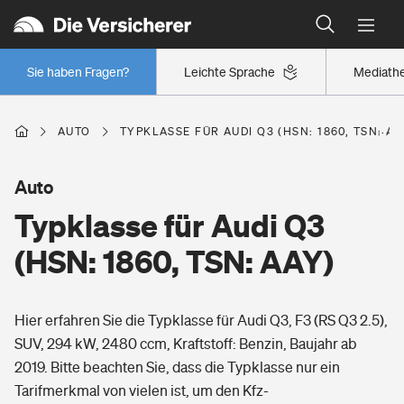
Typklassen: So ist Ihr Auto eingestuft
Wer versichert was: Jetzt Versicherer finden
Regionalklassen: So ist Ihre Region eingestuft
Sie haben Fragen?
Leichte Sprache
Mediath
Wer versichert was: Jetzt Versicherer finden
AUTO
TYPKLASSE FÜR AUDI Q3 (HSN: 1860, TSN: AA
Beruf
Auto
Typklasse für Audi Q3
Berufsunfähigkeitsversicherung
Wohnen
(HSN: 1860, TSN: AAY)
Erwerbsunfähigkeitsversicherung
Wohngebäudeversicherung
Hier erfahren Sie die Typklasse für Audi Q3, F3 (RS Q3 2.5),
Freizeit
Grundfähigkeitsversicherung
SUV, 294 kW, 2480 ccm, Kraftstoff: Benzin, Baujahr ab
Hausratversicherung
2019. Bitte beachten Sie, dass die Typklasse nur ein
Arbeitsrechtsschutz
Pri­vate Haft­pflicht­
Tarifmerkmal von vielen ist, um den Kfz-
Gesundheit
Elementarversicherung