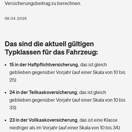
Versicherungsbeitrag zu berechnen.
Berufshaftpflichtversicherung
Rechts­schutz­ver­si­che­rung
Photovoltaik
Private Krankenversicherung
08.04.2026
Zur Übersicht
Fahrradversicherung
Wärmepumpen versichern
Zahnzusatzversicherung
Unfallversicherung
Tools
Das sind die aktuell gültigen
Glasversicherung
Dread-Disease-Versicherung
Typklassen für das Fahrzeug:
Kinderunfall­ver­si­che­rung
Rentenrechner: Wie viel Geld bekomme ich im Alter?
Vermieterrrechtsschutz
Tierkrankenversicherung
15 in der Haftpflichtversicherung
,
das ist gleich
Kinderinvalidität
geblieben gegenüber Vorjahr (auf einer Skala von 10 bis
Wer versichert was: Jetzt Versicherer finden
Mietkautionsversicherung
Zur Übersicht
25)
Reiseversicherung
Sie haben Fragen?
Restkreditversicherung
24 in der Teilkaskoversicherung
,
das ist gleich
Tools
geblieben gegenüber Vorjahr (auf einer Skala von 10 bis
Hundehalter-Haftpflicht
Zur Übersicht
33)
Pferdehalter-Haftpflicht
Wer versichert was: Jetzt Versicherer finden
23 in der Vollkaskoversicherung
,
das ist eine Klasse
Tools
niedriger als im Vorjahr (auf einer Skala von 10 bis 34)
Handyversicherung