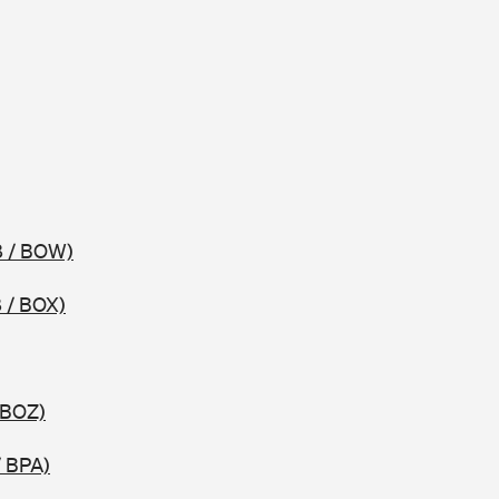
8 / BOW)
 / BOX)
 BOZ)
/ BPA)