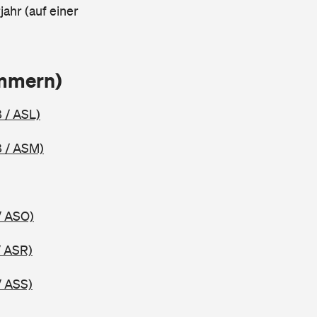
ahr (auf einer
ammern)
 / ASL)
 / ASM)
/ ASO)
/ ASR)
/ ASS)