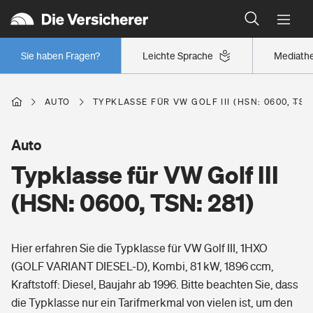
Typklassen: So ist Ihr Auto eingestuft
Wer versichert was: Jetzt Versicherer finden
Regionalklassen: So ist Ihre Region eingestuft
Sie haben Fragen?
Leichte Sprache
Mediath
Wer versichert was: Jetzt Versicherer finden
AUTO
TYPKLASSE FÜR VW GOLF III (HSN: 0600, TSN:
Beruf
Auto
Typklasse für VW Golf III
Berufsunfähigkeitsversicherung
Wohnen
(HSN: 0600, TSN: 281)
Erwerbsunfähigkeitsversicherung
Wohngebäudeversicherung
Hier erfahren Sie die Typklasse für VW Golf III, 1HXO
Freizeit
Grundfähigkeitsversicherung
(GOLF VARIANT DIESEL-D), Kombi, 81 kW, 1896 ccm,
Hausratversicherung
Kraftstoff: Diesel, Baujahr ab 1996. Bitte beachten Sie, dass
Arbeitsrechtsschutz
Pri­vate Haft­pflicht­
die Typklasse nur ein Tarifmerkmal von vielen ist, um den
Gesundheit
Elementarversicherung