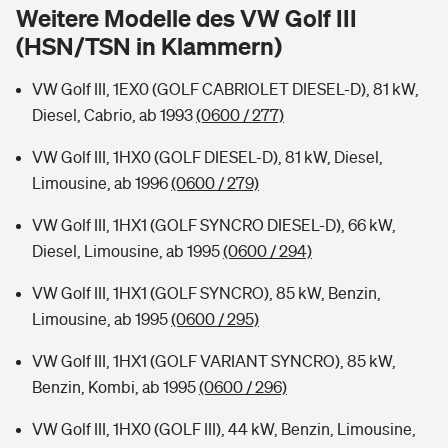
Sie haben Fragen?
Weitere Modelle des VW Golf III
(HSN/TSN in Klammern)
Hochwasser-Check: Wie gefährdet ist Ihr Haus?
Private Cyberversicherung
Rentenrechner: Wie viel Geld bekomme ich im Alter?
VW Golf III, 1EX0 (GOLF CABRIOLET DIESEL-D), 81 kW,
Wer versichert was: Jetzt Versicherer finden
Musikinstrumentenversicherung
Diesel, Cabrio, ab 1993
(0600 / 277)
Sie haben Fragen?
Zur Übersicht
VW Golf III, 1HX0 (GOLF DIESEL-D), 81 kW, Diesel,
Limousine, ab 1996
(0600 / 279)
Tools
VW Golf III, 1HX1 (GOLF SYNCRO DIESEL-D), 66 kW,
Diesel, Limousine, ab 1995
(0600 / 294)
Kinderunfall-Check: Mehr Sicherheit für deine Kids
VW Golf III, 1HX1 (GOLF SYNCRO), 85 kW, Benzin,
Limousine, ab 1995
(0600 / 295)
Typklassen: So ist Ihr Auto eingestuft
VW Golf III, 1HX1 (GOLF VARIANT SYNCRO), 85 kW,
Benzin, Kombi, ab 1995
(0600 / 296)
Sie haben Fragen?
VW Golf III, 1HX0 (GOLF III), 44 kW, Benzin, Limousine,