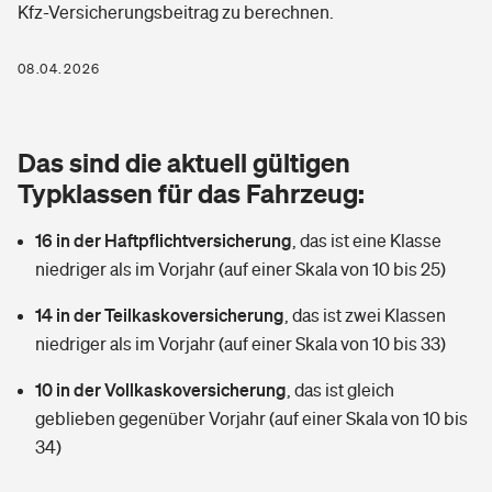
Kfz-Versicherungsbeitrag zu berechnen.
Berufshaftpflichtversicherung
Rechts­schutz­ver­si­che­rung
Photovoltaik
Private Krankenversicherung
08.04.2026
Zur Übersicht
Fahrradversicherung
Wärmepumpen versichern
Zahnzusatzversicherung
Unfallversicherung
Tools
Das sind die aktuell gültigen
Glasversicherung
Dread-Disease-Versicherung
Typklassen für das Fahrzeug:
Kinderunfall­ver­si­che­rung
Rentenrechner: Wie viel Geld bekomme ich im Alter?
Vermieterrrechtsschutz
Tierkrankenversicherung
16 in der Haftpflichtversicherung
,
das ist eine Klasse
Kinderinvalidität
niedriger als im Vorjahr (auf einer Skala von 10 bis 25)
Wer versichert was: Jetzt Versicherer finden
Mietkautionsversicherung
Zur Übersicht
14 in der Teilkaskoversicherung
,
das ist zwei Klassen
Reiseversicherung
Sie haben Fragen?
Restkreditversicherung
niedriger als im Vorjahr (auf einer Skala von 10 bis 33)
Tools
Hundehalter-Haftpflicht
10 in der Vollkaskoversicherung
,
das ist gleich
Zur Übersicht
geblieben gegenüber Vorjahr (auf einer Skala von 10 bis
Pferdehalter-Haftpflicht
Wer versichert was: Jetzt Versicherer finden
34)
Tools
Handyversicherung