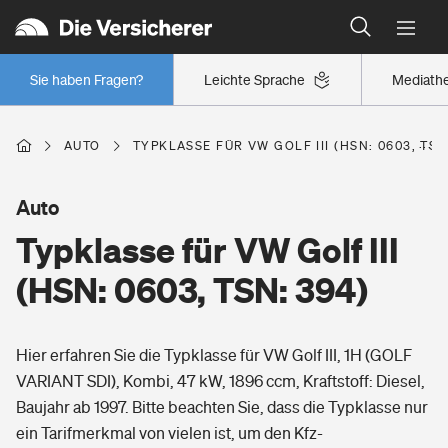
Typklassen: So ist Ihr Auto eingestuft
Wer versichert was: Jetzt Versicherer finden
Regionalklassen: So ist Ihre Region eingestuft
Sie haben Fragen?
Leichte Sprache
Mediath
Wer versichert was: Jetzt Versicherer finden
AUTO
TYPKLASSE FÜR VW GOLF III (HSN: 0603, TSN
Beruf
Auto
Typklasse für VW Golf III
Berufsunfähigkeitsversicherung
Wohnen
(HSN: 0603, TSN: 394)
Erwerbsunfähigkeitsversicherung
Wohngebäudeversicherung
Hier erfahren Sie die Typklasse für VW Golf III, 1H (GOLF
Freizeit
Grundfähigkeitsversicherung
VARIANT SDI), Kombi, 47 kW, 1896 ccm, Kraftstoff: Diesel,
Hausratversicherung
Baujahr ab 1997. Bitte beachten Sie, dass die Typklasse nur
Arbeitsrechtsschutz
Pri­vate Haft­pflicht­
ein Tarifmerkmal von vielen ist, um den Kfz-
Gesundheit
Elementarversicherung