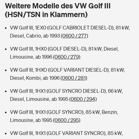
Sie haben Fragen?
Weitere Modelle des VW Golf III
(HSN/TSN in Klammern)
Hochwasser-Check: Wie gefährdet ist Ihr Haus?
Private Cyberversicherung
Rentenrechner: Wie viel Geld bekomme ich im Alter?
VW Golf III, 1EX0 (GOLF CABRIOLET DIESEL-D), 81 kW,
Wer versichert was: Jetzt Versicherer finden
Musikinstrumentenversicherung
Diesel, Cabrio, ab 1993
(0600 / 277)
Sie haben Fragen?
Zur Übersicht
VW Golf III, 1HX0 (GOLF DIESEL-D), 81 kW, Diesel,
Limousine, ab 1996
(0600 / 279)
Tools
VW Golf III, 1HXO (GOLF VARIANT DIESEL-D), 81 kW,
Diesel, Kombi, ab 1996
(0600 / 281)
Kinderunfall-Check: Mehr Sicherheit für deine Kids
VW Golf III, 1HX1 (GOLF SYNCRO DIESEL-D), 66 kW,
Diesel, Limousine, ab 1995
(0600 / 294)
Typklassen: So ist Ihr Auto eingestuft
VW Golf III, 1HX1 (GOLF SYNCRO), 85 kW, Benzin,
Limousine, ab 1995
(0600 / 295)
Sie haben Fragen?
VW Golf III, 1HX1 (GOLF VARIANT SYNCRO), 85 kW,