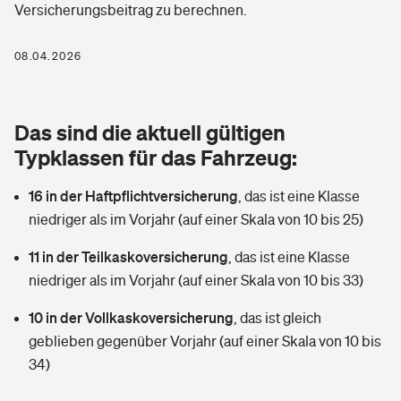
Versicherungsbeitrag zu berechnen.
Berufshaftpflichtversicherung
Rechts­schutz­ver­si­che­rung
Photovoltaik
Private Krankenversicherung
08.04.2026
Zur Übersicht
Fahrradversicherung
Wärmepumpen versichern
Zahnzusatzversicherung
Unfallversicherung
Tools
Das sind die aktuell gültigen
Glasversicherung
Dread-Disease-Versicherung
Typklassen für das Fahrzeug:
Kinderunfall­ver­si­che­rung
Rentenrechner: Wie viel Geld bekomme ich im Alter?
Vermieterrrechtsschutz
Tierkrankenversicherung
16 in der Haftpflichtversicherung
,
das ist eine Klasse
Kinderinvalidität
niedriger als im Vorjahr (auf einer Skala von 10 bis 25)
Wer versichert was: Jetzt Versicherer finden
Mietkautionsversicherung
Zur Übersicht
11 in der Teilkaskoversicherung
,
das ist eine Klasse
Reiseversicherung
Sie haben Fragen?
Restkreditversicherung
niedriger als im Vorjahr (auf einer Skala von 10 bis 33)
Tools
Hundehalter-Haftpflicht
10 in der Vollkaskoversicherung
,
das ist gleich
Zur Übersicht
geblieben gegenüber Vorjahr (auf einer Skala von 10 bis
Pferdehalter-Haftpflicht
Wer versichert was: Jetzt Versicherer finden
34)
Tools
Handyversicherung