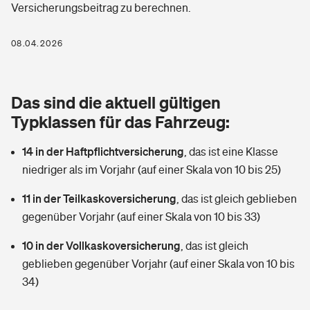
Versicherungsbeitrag zu berechnen.
Berufshaftpflichtversicherung
Rechts­schutz­ver­si­che­rung
Photovoltaik
Private Krankenversicherung
08.04.2026
Zur Übersicht
Fahrradversicherung
Wärmepumpen versichern
Zahnzusatzversicherung
Unfallversicherung
Tools
Das sind die aktuell gültigen
Glasversicherung
Dread-Disease-Versicherung
Typklassen für das Fahrzeug:
Kinderunfall­ver­si­che­rung
Rentenrechner: Wie viel Geld bekomme ich im Alter?
Vermieterrrechtsschutz
Tierkrankenversicherung
14 in der Haftpflichtversicherung
,
das ist eine Klasse
Kinderinvalidität
niedriger als im Vorjahr (auf einer Skala von 10 bis 25)
Wer versichert was: Jetzt Versicherer finden
Mietkautionsversicherung
Zur Übersicht
11 in der Teilkaskoversicherung
,
das ist gleich geblieben
Reiseversicherung
Sie haben Fragen?
Restkreditversicherung
gegenüber Vorjahr (auf einer Skala von 10 bis 33)
Tools
Hundehalter-Haftpflicht
10 in der Vollkaskoversicherung
,
das ist gleich
Zur Übersicht
geblieben gegenüber Vorjahr (auf einer Skala von 10 bis
Pferdehalter-Haftpflicht
Wer versichert was: Jetzt Versicherer finden
34)
Tools
Handyversicherung