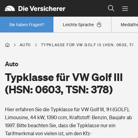
Typklassen: So ist Ihr Auto eingestuft
Wer versichert was: Jetzt Versicherer finden
Regionalklassen: So ist Ihre Region eingestuft
Sie haben Fragen?
Leichte Sprache
Mediath
Wer versichert was: Jetzt Versicherer finden
AUTO
TYPKLASSE FÜR VW GOLF III (HSN: 0603, TSN
Beruf
Auto
Typklasse für VW Golf III
Berufsunfähigkeitsversicherung
Wohnen
(HSN: 0603, TSN: 378)
Erwerbsunfähigkeitsversicherung
Wohngebäudeversicherung
Hier erfahren Sie die Typklasse für VW Golf III, 1H (GOLF),
Freizeit
Grundfähigkeitsversicherung
Limousine, 44 kW, 1390 ccm, Kraftstoff: Benzin, Baujahr ab
Hausratversicherung
1997. Bitte beachten Sie, dass die Typklasse nur ein
Arbeitsrechtsschutz
Pri­vate Haft­pflicht­
Tarifmerkmal von vielen ist, um den Kfz-
Gesundheit
Elementarversicherung