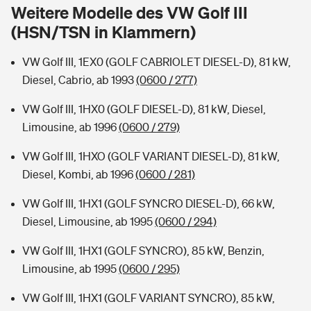
Sie haben Fragen?
Weitere Modelle des VW Golf III
(HSN/TSN in Klammern)
Hochwasser-Check: Wie gefährdet ist Ihr Haus?
Private Cyberversicherung
Rentenrechner: Wie viel Geld bekomme ich im Alter?
VW Golf III, 1EX0 (GOLF CABRIOLET DIESEL-D), 81 kW,
Wer versichert was: Jetzt Versicherer finden
Musikinstrumentenversicherung
Diesel, Cabrio, ab 1993
(0600 / 277)
Sie haben Fragen?
Zur Übersicht
VW Golf III, 1HX0 (GOLF DIESEL-D), 81 kW, Diesel,
Limousine, ab 1996
(0600 / 279)
Tools
VW Golf III, 1HXO (GOLF VARIANT DIESEL-D), 81 kW,
Diesel, Kombi, ab 1996
(0600 / 281)
Kinderunfall-Check: Mehr Sicherheit für deine Kids
VW Golf III, 1HX1 (GOLF SYNCRO DIESEL-D), 66 kW,
Diesel, Limousine, ab 1995
(0600 / 294)
Typklassen: So ist Ihr Auto eingestuft
VW Golf III, 1HX1 (GOLF SYNCRO), 85 kW, Benzin,
Limousine, ab 1995
(0600 / 295)
Sie haben Fragen?
VW Golf III, 1HX1 (GOLF VARIANT SYNCRO), 85 kW,