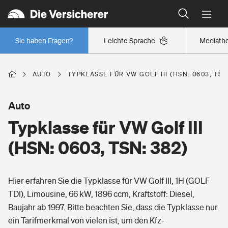
Typklassen: So ist Ihr Auto eingestuft
Wer versichert was: Jetzt Versicherer finden
Regionalklassen: So ist Ihre Region eingestuft
Sie haben Fragen?
Leichte Sprache
Mediath
Wer versichert was: Jetzt Versicherer finden
AUTO
TYPKLASSE FÜR VW GOLF III (HSN: 0603, TSN
Beruf
Auto
Typklasse für VW Golf III
Berufsunfähigkeitsversicherung
Wohnen
(HSN: 0603, TSN: 382)
Erwerbsunfähigkeitsversicherung
Wohngebäudeversicherung
Hier erfahren Sie die Typklasse für VW Golf III, 1H (GOLF
Freizeit
Grundfähigkeitsversicherung
TDI), Limousine, 66 kW, 1896 ccm, Kraftstoff: Diesel,
Hausratversicherung
Baujahr ab 1997. Bitte beachten Sie, dass die Typklasse nur
Arbeitsrechtsschutz
Pri­vate Haft­pflicht­
ein Tarifmerkmal von vielen ist, um den Kfz-
Gesundheit
Elementarversicherung