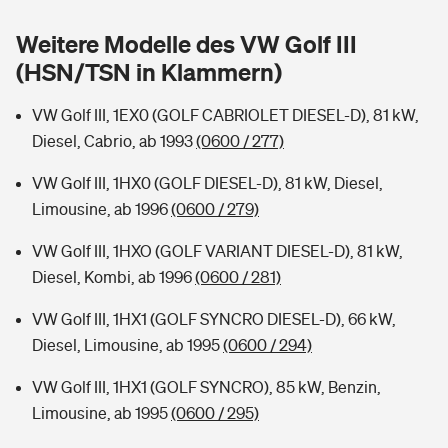
Sie haben Fragen?
Weitere Modelle des VW Golf III
Hochwasser-Check: Wie gefährdet ist Ihr Haus?
Private Cyberversicherung
Rentenrechner: Wie viel Geld bekomme ich im Alter?
(HSN/TSN in Klammern)
Wer versichert was: Jetzt Versicherer finden
Musikinstrumentenversicherung
VW Golf III, 1EX0 (GOLF CABRIOLET DIESEL-D), 81 kW,
Diesel, Cabrio, ab 1993
(0600 / 277)
Sie haben Fragen?
Zur Übersicht
VW Golf III, 1HX0 (GOLF DIESEL-D), 81 kW, Diesel,
Limousine, ab 1996
(0600 / 279)
Tools
VW Golf III, 1HXO (GOLF VARIANT DIESEL-D), 81 kW,
Diesel, Kombi, ab 1996
(0600 / 281)
Kinderunfall-Check: Mehr Sicherheit für deine Kids
VW Golf III, 1HX1 (GOLF SYNCRO DIESEL-D), 66 kW,
Typklassen: So ist Ihr Auto eingestuft
Diesel, Limousine, ab 1995
(0600 / 294)
VW Golf III, 1HX1 (GOLF SYNCRO), 85 kW, Benzin,
Sie haben Fragen?
Limousine, ab 1995
(0600 / 295)