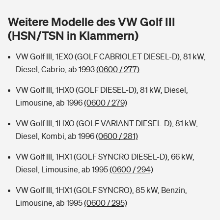
Sie haben Fragen?
Weitere Modelle des VW Golf III
Hochwasser-Check: Wie gefährdet ist Ihr Haus?
Private Cyberversicherung
Rentenrechner: Wie viel Geld bekomme ich im Alter?
(HSN/TSN in Klammern)
Wer versichert was: Jetzt Versicherer finden
Musikinstrumentenversicherung
VW Golf III, 1EX0 (GOLF CABRIOLET DIESEL-D), 81 kW,
Diesel, Cabrio, ab 1993
(0600 / 277)
Sie haben Fragen?
Zur Übersicht
VW Golf III, 1HX0 (GOLF DIESEL-D), 81 kW, Diesel,
Limousine, ab 1996
(0600 / 279)
Tools
VW Golf III, 1HXO (GOLF VARIANT DIESEL-D), 81 kW,
Diesel, Kombi, ab 1996
(0600 / 281)
Kinderunfall-Check: Mehr Sicherheit für deine Kids
VW Golf III, 1HX1 (GOLF SYNCRO DIESEL-D), 66 kW,
Typklassen: So ist Ihr Auto eingestuft
Diesel, Limousine, ab 1995
(0600 / 294)
VW Golf III, 1HX1 (GOLF SYNCRO), 85 kW, Benzin,
Sie haben Fragen?
Limousine, ab 1995
(0600 / 295)