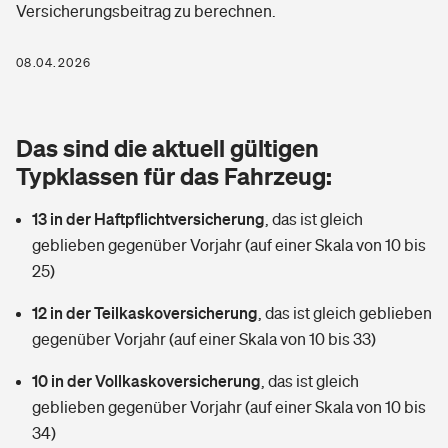
Versicherungsbeitrag zu berechnen.
Berufshaftpflichtversicherung
Rechts­schutz­ver­si­che­rung
Photovoltaik
Private Krankenversicherung
08.04.2026
Zur Übersicht
Fahrradversicherung
Wärmepumpen versichern
Zahnzusatzversicherung
Unfallversicherung
Tools
Das sind die aktuell gültigen
Glasversicherung
Dread-Disease-Versicherung
Typklassen für das Fahrzeug:
Kinderunfall­ver­si­che­rung
Rentenrechner: Wie viel Geld bekomme ich im Alter?
Vermieterrrechtsschutz
Tierkrankenversicherung
13 in der Haftpflichtversicherung
,
das ist gleich
Kinderinvalidität
geblieben gegenüber Vorjahr (auf einer Skala von 10 bis
Wer versichert was: Jetzt Versicherer finden
Mietkautionsversicherung
Zur Übersicht
25)
Reiseversicherung
Sie haben Fragen?
Restkreditversicherung
12 in der Teilkaskoversicherung
,
das ist gleich geblieben
Tools
gegenüber Vorjahr (auf einer Skala von 10 bis 33)
Hundehalter-Haftpflicht
Zur Übersicht
10 in der Vollkaskoversicherung
,
das ist gleich
Pferdehalter-Haftpflicht
Wer versichert was: Jetzt Versicherer finden
geblieben gegenüber Vorjahr (auf einer Skala von 10 bis
Tools
34)
Handyversicherung