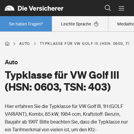
Typklassen: So ist Ihr Auto eingestuft
Wer versichert was: Jetzt Versicherer finden
Regionalklassen: So ist Ihre Region eingestuft
Sie haben Fragen?
Leichte Sprache
Mediath
Wer versichert was: Jetzt Versicherer finden
AUTO
TYPKLASSE FÜR VW GOLF III (HSN: 0603, TSN
Beruf
Auto
Typklasse für VW Golf III
Berufsunfähigkeitsversicherung
Wohnen
(HSN: 0603, TSN: 403)
Erwerbsunfähigkeitsversicherung
Wohngebäudeversicherung
Hier erfahren Sie die Typklasse für VW Golf III, 1H (GOLF
Freizeit
Grundfähigkeitsversicherung
VARIANT), Kombi, 85 kW, 1984 ccm, Kraftstoff: Benzin,
Hausratversicherung
Baujahr ab 1997. Bitte beachten Sie, dass die Typklasse nur
Arbeitsrechtsschutz
Pri­vate Haft­pflicht­
ein Tarifmerkmal von vielen ist, um den Kfz-
Gesundheit
Elementarversicherung