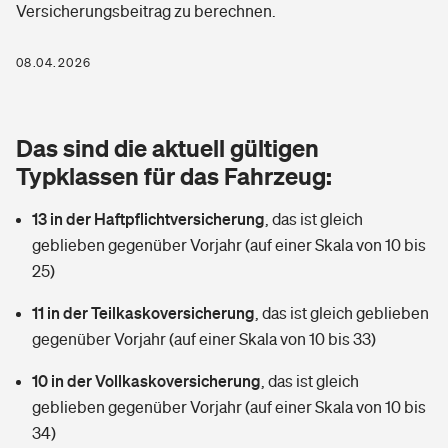
Versicherungsbeitrag zu berechnen.
Berufshaftpflichtversicherung
Rechts­schutz­ver­si­che­rung
Photovoltaik
Private Krankenversicherung
08.04.2026
Zur Übersicht
Fahrradversicherung
Wärmepumpen versichern
Zahnzusatzversicherung
Unfallversicherung
Tools
Das sind die aktuell gültigen
Glasversicherung
Dread-Disease-Versicherung
Typklassen für das Fahrzeug:
Kinderunfall­ver­si­che­rung
Rentenrechner: Wie viel Geld bekomme ich im Alter?
Vermieterrrechtsschutz
Tierkrankenversicherung
13 in der Haftpflichtversicherung
,
das ist gleich
Kinderinvalidität
geblieben gegenüber Vorjahr (auf einer Skala von 10 bis
Wer versichert was: Jetzt Versicherer finden
Mietkautionsversicherung
Zur Übersicht
25)
Reiseversicherung
Sie haben Fragen?
Restkreditversicherung
11 in der Teilkaskoversicherung
,
das ist gleich geblieben
Tools
gegenüber Vorjahr (auf einer Skala von 10 bis 33)
Hundehalter-Haftpflicht
Zur Übersicht
10 in der Vollkaskoversicherung
,
das ist gleich
Pferdehalter-Haftpflicht
Wer versichert was: Jetzt Versicherer finden
geblieben gegenüber Vorjahr (auf einer Skala von 10 bis
Tools
34)
Handyversicherung