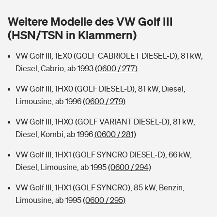
Sie haben Fragen?
Weitere Modelle des VW Golf III
Hochwasser-Check: Wie gefährdet ist Ihr Haus?
Private Cyberversicherung
Rentenrechner: Wie viel Geld bekomme ich im Alter?
(HSN/TSN in Klammern)
Wer versichert was: Jetzt Versicherer finden
Musikinstrumentenversicherung
VW Golf III, 1EX0 (GOLF CABRIOLET DIESEL-D), 81 kW,
Diesel, Cabrio, ab 1993
(0600 / 277)
Sie haben Fragen?
Zur Übersicht
VW Golf III, 1HX0 (GOLF DIESEL-D), 81 kW, Diesel,
Limousine, ab 1996
(0600 / 279)
Tools
VW Golf III, 1HXO (GOLF VARIANT DIESEL-D), 81 kW,
Diesel, Kombi, ab 1996
(0600 / 281)
Kinderunfall-Check: Mehr Sicherheit für deine Kids
VW Golf III, 1HX1 (GOLF SYNCRO DIESEL-D), 66 kW,
Typklassen: So ist Ihr Auto eingestuft
Diesel, Limousine, ab 1995
(0600 / 294)
VW Golf III, 1HX1 (GOLF SYNCRO), 85 kW, Benzin,
Sie haben Fragen?
Limousine, ab 1995
(0600 / 295)