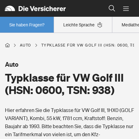
Typklassen: So ist Ihr Auto eingestuft
Wer versichert was: Jetzt Versicherer finden
Regionalklassen: So ist Ihre Region eingestuft
Sie haben Fragen?
Leichte Sprache
Mediath
Wer versichert was: Jetzt Versicherer finden
AUTO
TYPKLASSE FÜR VW GOLF III (HSN: 0600, TSN
Beruf
Auto
Typklasse für VW Golf III
Berufsunfähigkeitsversicherung
Wohnen
(HSN: 0600, TSN: 938)
Erwerbsunfähigkeitsversicherung
Wohngebäudeversicherung
Hier erfahren Sie die Typklasse für VW Golf III, 1HX0 (GOLF
Freizeit
Grundfähigkeitsversicherung
VARIANT), Kombi, 55 kW, 1781 ccm, Kraftstoff: Benzin,
Hausratversicherung
Baujahr ab 1993. Bitte beachten Sie, dass die Typklasse nur
Arbeitsrechtsschutz
Pri­vate Haft­pflicht­
ein Tarifmerkmal von vielen ist, um den Kfz-
Gesundheit
Elementarversicherung