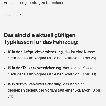
Versicherungsbeitrag zu berechnen.
Berufshaftpflichtversicherung
Rechts­schutz­ver­si­che­rung
Photovoltaik
Private Krankenversicherung
08.04.2026
Zur Übersicht
Fahrradversicherung
Wärmepumpen versichern
Zahnzusatzversicherung
Unfallversicherung
Tools
Das sind die aktuell gültigen
Glasversicherung
Dread-Disease-Versicherung
Typklassen für das Fahrzeug:
Kinderunfall­ver­si­che­rung
Rentenrechner: Wie viel Geld bekomme ich im Alter?
Vermieterrrechtsschutz
Tierkrankenversicherung
10 in der Haftpflichtversicherung
,
das ist eine Klasse
Kinderinvalidität
niedriger als im Vorjahr (auf einer Skala von 10 bis 25)
Wer versichert was: Jetzt Versicherer finden
Mietkautionsversicherung
Zur Übersicht
19 in der Teilkaskoversicherung
,
das ist eine Klasse
Reiseversicherung
Sie haben Fragen?
Restkreditversicherung
niedriger als im Vorjahr (auf einer Skala von 10 bis 33)
Tools
Hundehalter-Haftpflicht
15 in der Vollkaskoversicherung
,
das ist gleich
Zur Übersicht
geblieben gegenüber Vorjahr (auf einer Skala von 10 bis
Pferdehalter-Haftpflicht
Wer versichert was: Jetzt Versicherer finden
34)
Tools
Handyversicherung