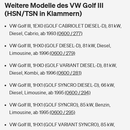
Sie haben Fragen?
Weitere Modelle des VW Golf III
(HSN/TSN in Klammern)
Hochwasser-Check: Wie gefährdet ist Ihr Haus?
Private Cyberversicherung
Rentenrechner: Wie viel Geld bekomme ich im Alter?
VW Golf III, 1EX0 (GOLF CABRIOLET DIESEL-D), 81 kW,
Wer versichert was: Jetzt Versicherer finden
Musikinstrumentenversicherung
Diesel, Cabrio, ab 1993
(0600 / 277)
Sie haben Fragen?
Zur Übersicht
VW Golf III, 1HX0 (GOLF DIESEL-D), 81 kW, Diesel,
Limousine, ab 1996
(0600 / 279)
Tools
VW Golf III, 1HXO (GOLF VARIANT DIESEL-D), 81 kW,
Diesel, Kombi, ab 1996
(0600 / 281)
Kinderunfall-Check: Mehr Sicherheit für deine Kids
VW Golf III, 1HX1 (GOLF SYNCRO DIESEL-D), 66 kW,
Diesel, Limousine, ab 1995
(0600 / 294)
Typklassen: So ist Ihr Auto eingestuft
VW Golf III, 1HX1 (GOLF SYNCRO), 85 kW, Benzin,
Limousine, ab 1995
(0600 / 295)
Sie haben Fragen?
VW Golf III, 1HX1 (GOLF VARIANT SYNCRO), 85 kW,