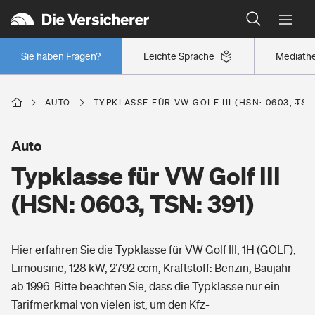
Typklassen: So ist Ihr Auto eingestuft
Wer versichert was: Jetzt Versicherer finden
Regionalklassen: So ist Ihre Region eingestuft
Sie haben Fragen?
Leichte Sprache
Mediath
Wer versichert was: Jetzt Versicherer finden
AUTO
TYPKLASSE FÜR VW GOLF III (HSN: 0603, TSN:
Beruf
Auto
Typklasse für VW Golf III
Berufsunfähigkeitsversicherung
Wohnen
(HSN: 0603, TSN: 391)
Erwerbsunfähigkeitsversicherung
Wohngebäudeversicherung
Hier erfahren Sie die Typklasse für VW Golf III, 1H (GOLF),
Freizeit
Grundfähigkeitsversicherung
Limousine, 128 kW, 2792 ccm, Kraftstoff: Benzin, Baujahr
Hausratversicherung
ab 1996. Bitte beachten Sie, dass die Typklasse nur ein
Arbeitsrechtsschutz
Pri­vate Haft­pflicht­
Tarifmerkmal von vielen ist, um den Kfz-
Gesundheit
Elementarversicherung