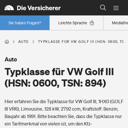
Typklassen: So ist Ihr Auto eingestuft
Wer versichert was: Jetzt Versicherer finden
Regionalklassen: So ist Ihre Region eingestuft
Sie haben Fragen?
Leichte Sprache
Mediath
Wer versichert was: Jetzt Versicherer finden
AUTO
TYPKLASSE FÜR VW GOLF III (HSN: 0600, TSN
Beruf
Auto
Typklasse für VW Golf III
Berufsunfähigkeitsversicherung
Wohnen
(HSN: 0600, TSN: 894)
Erwerbsunfähigkeitsversicherung
Wohngebäudeversicherung
Hier erfahren Sie die Typklasse für VW Golf III, 1HX0 (GOLF
Freizeit
Grundfähigkeitsversicherung
III VR6), Limousine, 128 kW, 2792 ccm, Kraftstoff: Benzin,
Hausratversicherung
Baujahr ab 1991. Bitte beachten Sie, dass die Typklasse nur
Arbeitsrechtsschutz
Pri­vate Haft­pflicht­
ein Tarifmerkmal von vielen ist, um den Kfz-
Gesundheit
Elementarversicherung