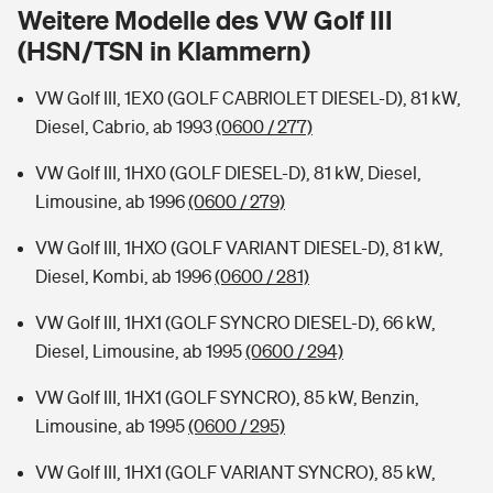
Sie haben Fragen?
Weitere Modelle des VW Golf III
(HSN/TSN in Klammern)
Hochwasser-Check: Wie gefährdet ist Ihr Haus?
Private Cyberversicherung
Rentenrechner: Wie viel Geld bekomme ich im Alter?
VW Golf III, 1EX0 (GOLF CABRIOLET DIESEL-D), 81 kW,
Wer versichert was: Jetzt Versicherer finden
Musikinstrumentenversicherung
Diesel, Cabrio, ab 1993
(0600 / 277)
Sie haben Fragen?
Zur Übersicht
VW Golf III, 1HX0 (GOLF DIESEL-D), 81 kW, Diesel,
Limousine, ab 1996
(0600 / 279)
Tools
VW Golf III, 1HXO (GOLF VARIANT DIESEL-D), 81 kW,
Diesel, Kombi, ab 1996
(0600 / 281)
Kinderunfall-Check: Mehr Sicherheit für deine Kids
VW Golf III, 1HX1 (GOLF SYNCRO DIESEL-D), 66 kW,
Diesel, Limousine, ab 1995
(0600 / 294)
Typklassen: So ist Ihr Auto eingestuft
VW Golf III, 1HX1 (GOLF SYNCRO), 85 kW, Benzin,
Limousine, ab 1995
(0600 / 295)
Sie haben Fragen?
VW Golf III, 1HX1 (GOLF VARIANT SYNCRO), 85 kW,