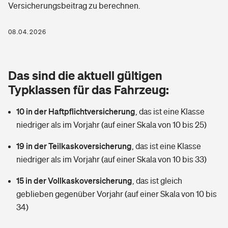
Versicherungsbeitrag zu berechnen.
Berufshaftpflichtversicherung
Rechts­schutz­ver­si­che­rung
Photovoltaik
Private Krankenversicherung
08.04.2026
Zur Übersicht
Fahrradversicherung
Wärmepumpen versichern
Zahnzusatzversicherung
Unfallversicherung
Tools
Das sind die aktuell gültigen
Glasversicherung
Dread-Disease-Versicherung
Typklassen für das Fahrzeug:
Kinderunfall­ver­si­che­rung
Rentenrechner: Wie viel Geld bekomme ich im Alter?
Vermieterrrechtsschutz
Tierkrankenversicherung
10 in der Haftpflichtversicherung
,
das ist eine Klasse
Kinderinvalidität
niedriger als im Vorjahr (auf einer Skala von 10 bis 25)
Wer versichert was: Jetzt Versicherer finden
Mietkautionsversicherung
Zur Übersicht
19 in der Teilkaskoversicherung
,
das ist eine Klasse
Reiseversicherung
Sie haben Fragen?
Restkreditversicherung
niedriger als im Vorjahr (auf einer Skala von 10 bis 33)
Tools
Hundehalter-Haftpflicht
15 in der Vollkaskoversicherung
,
das ist gleich
Zur Übersicht
geblieben gegenüber Vorjahr (auf einer Skala von 10 bis
Pferdehalter-Haftpflicht
Wer versichert was: Jetzt Versicherer finden
34)
Tools
Handyversicherung