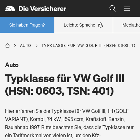
Typklassen: So ist Ihr Auto eingestuft
Wer versichert was: Jetzt Versicherer finden
Regionalklassen: So ist Ihre Region eingestuft
Sie haben Fragen?
Leichte Sprache
Mediath
Wer versichert was: Jetzt Versicherer finden
AUTO
TYPKLASSE FÜR VW GOLF III (HSN: 0603, TSN:
Beruf
Auto
Typklasse für VW Golf III
Berufsunfähigkeitsversicherung
Wohnen
(HSN: 0603, TSN: 401)
Erwerbsunfähigkeitsversicherung
Wohngebäudeversicherung
Hier erfahren Sie die Typklasse für VW Golf III, 1H (GOLF
Freizeit
Grundfähigkeitsversicherung
VARIANT), Kombi, 74 kW, 1595 ccm, Kraftstoff: Benzin,
Hausratversicherung
Baujahr ab 1997. Bitte beachten Sie, dass die Typklasse nur
Arbeitsrechtsschutz
Pri­vate Haft­pflicht­
ein Tarifmerkmal von vielen ist, um den Kfz-
Gesundheit
Elementarversicherung