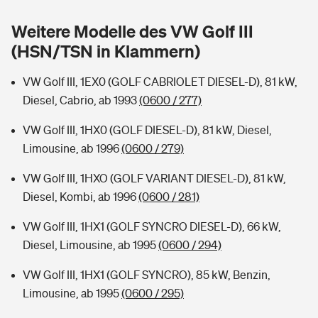
Sie haben Fragen?
Weitere Modelle des VW Golf III
Hochwasser-Check: Wie gefährdet ist Ihr Haus?
Private Cyberversicherung
Rentenrechner: Wie viel Geld bekomme ich im Alter?
(HSN/TSN in Klammern)
Wer versichert was: Jetzt Versicherer finden
Musikinstrumentenversicherung
VW Golf III, 1EX0 (GOLF CABRIOLET DIESEL-D), 81 kW,
Diesel, Cabrio, ab 1993
(0600 / 277)
Sie haben Fragen?
Zur Übersicht
VW Golf III, 1HX0 (GOLF DIESEL-D), 81 kW, Diesel,
Limousine, ab 1996
(0600 / 279)
Tools
VW Golf III, 1HXO (GOLF VARIANT DIESEL-D), 81 kW,
Diesel, Kombi, ab 1996
(0600 / 281)
Kinderunfall-Check: Mehr Sicherheit für deine Kids
VW Golf III, 1HX1 (GOLF SYNCRO DIESEL-D), 66 kW,
Typklassen: So ist Ihr Auto eingestuft
Diesel, Limousine, ab 1995
(0600 / 294)
VW Golf III, 1HX1 (GOLF SYNCRO), 85 kW, Benzin,
Sie haben Fragen?
Limousine, ab 1995
(0600 / 295)