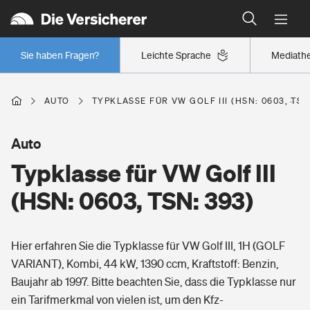
Typklassen: So ist Ihr Auto eingestuft
Wer versichert was: Jetzt Versicherer finden
Regionalklassen: So ist Ihre Region eingestuft
Sie haben Fragen?
Leichte Sprache
Mediath
Wer versichert was: Jetzt Versicherer finden
AUTO
TYPKLASSE FÜR VW GOLF III (HSN: 0603, TSN
Beruf
Auto
Typklasse für VW Golf III
Berufsunfähigkeitsversicherung
Wohnen
(HSN: 0603, TSN: 393)
Erwerbsunfähigkeitsversicherung
Wohngebäudeversicherung
Hier erfahren Sie die Typklasse für VW Golf III, 1H (GOLF
Freizeit
Grundfähigkeitsversicherung
VARIANT), Kombi, 44 kW, 1390 ccm, Kraftstoff: Benzin,
Hausratversicherung
Baujahr ab 1997. Bitte beachten Sie, dass die Typklasse nur
Arbeitsrechtsschutz
Pri­vate Haft­pflicht­
ein Tarifmerkmal von vielen ist, um den Kfz-
Gesundheit
Elementarversicherung