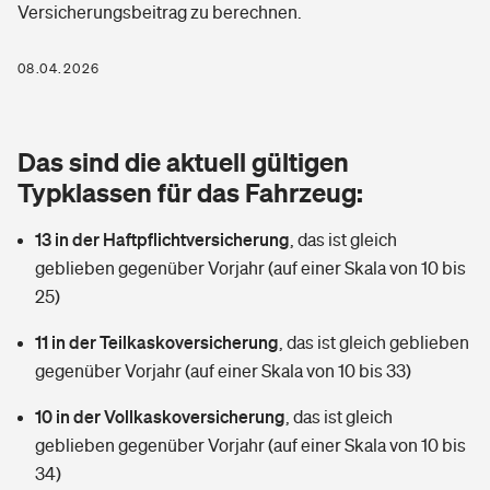
Versicherungsbeitrag zu berechnen.
Berufshaftpflichtversicherung
Rechts­schutz­ver­si­che­rung
Photovoltaik
Private Krankenversicherung
08.04.2026
Zur Übersicht
Fahrradversicherung
Wärmepumpen versichern
Zahnzusatzversicherung
Unfallversicherung
Tools
Das sind die aktuell gültigen
Glasversicherung
Dread-Disease-Versicherung
Typklassen für das Fahrzeug:
Kinderunfall­ver­si­che­rung
Rentenrechner: Wie viel Geld bekomme ich im Alter?
Vermieterrrechtsschutz
Tierkrankenversicherung
13 in der Haftpflichtversicherung
,
das ist gleich
Kinderinvalidität
geblieben gegenüber Vorjahr (auf einer Skala von 10 bis
Wer versichert was: Jetzt Versicherer finden
Mietkautionsversicherung
Zur Übersicht
25)
Reiseversicherung
Sie haben Fragen?
Restkreditversicherung
11 in der Teilkaskoversicherung
,
das ist gleich geblieben
Tools
gegenüber Vorjahr (auf einer Skala von 10 bis 33)
Hundehalter-Haftpflicht
Zur Übersicht
10 in der Vollkaskoversicherung
,
das ist gleich
Pferdehalter-Haftpflicht
Wer versichert was: Jetzt Versicherer finden
geblieben gegenüber Vorjahr (auf einer Skala von 10 bis
Tools
34)
Handyversicherung