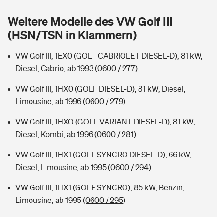
Sie haben Fragen?
Weitere Modelle des VW Golf III
Hochwasser-Check: Wie gefährdet ist Ihr Haus?
Private Cyberversicherung
Rentenrechner: Wie viel Geld bekomme ich im Alter?
(HSN/TSN in Klammern)
Wer versichert was: Jetzt Versicherer finden
Musikinstrumentenversicherung
VW Golf III, 1EX0 (GOLF CABRIOLET DIESEL-D), 81 kW,
Diesel, Cabrio, ab 1993
(0600 / 277)
Sie haben Fragen?
Zur Übersicht
VW Golf III, 1HX0 (GOLF DIESEL-D), 81 kW, Diesel,
Limousine, ab 1996
(0600 / 279)
Tools
VW Golf III, 1HXO (GOLF VARIANT DIESEL-D), 81 kW,
Diesel, Kombi, ab 1996
(0600 / 281)
Kinderunfall-Check: Mehr Sicherheit für deine Kids
VW Golf III, 1HX1 (GOLF SYNCRO DIESEL-D), 66 kW,
Typklassen: So ist Ihr Auto eingestuft
Diesel, Limousine, ab 1995
(0600 / 294)
VW Golf III, 1HX1 (GOLF SYNCRO), 85 kW, Benzin,
Sie haben Fragen?
Limousine, ab 1995
(0600 / 295)