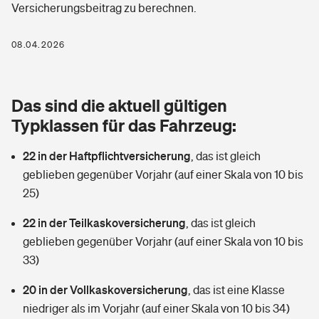
Versicherungsbeitrag zu berechnen.
Berufshaftpflichtversicherung
Rechts­schutz­ver­si­che­rung
Photovoltaik
Private Krankenversicherung
08.04.2026
Zur Übersicht
Fahrradversicherung
Wärmepumpen versichern
Zahnzusatzversicherung
Unfallversicherung
Tools
Das sind die aktuell gültigen
Glasversicherung
Dread-Disease-Versicherung
Typklassen für das Fahrzeug:
Kinderunfall­ver­si­che­rung
Rentenrechner: Wie viel Geld bekomme ich im Alter?
Vermieterrrechtsschutz
Tierkrankenversicherung
22 in der Haftpflichtversicherung
,
das ist gleich
Kinderinvalidität
geblieben gegenüber Vorjahr (auf einer Skala von 10 bis
Wer versichert was: Jetzt Versicherer finden
Mietkautionsversicherung
Zur Übersicht
25)
Reiseversicherung
Sie haben Fragen?
Restkreditversicherung
22 in der Teilkaskoversicherung
,
das ist gleich
Tools
geblieben gegenüber Vorjahr (auf einer Skala von 10 bis
Hundehalter-Haftpflicht
Zur Übersicht
33)
Pferdehalter-Haftpflicht
Wer versichert was: Jetzt Versicherer finden
20 in der Vollkaskoversicherung
,
das ist eine Klasse
Tools
niedriger als im Vorjahr (auf einer Skala von 10 bis 34)
Handyversicherung