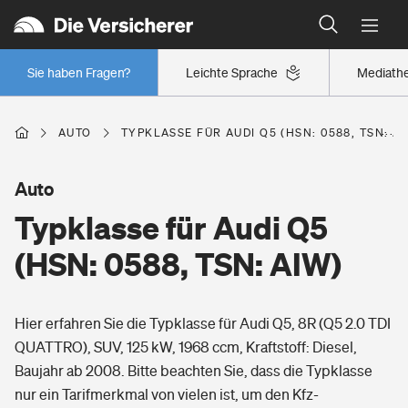
Typklassen: So ist Ihr Auto eingestuft
Wer versichert was: Jetzt Versicherer finden
Regionalklassen: So ist Ihre Region eingestuft
Sie haben Fragen?
Leichte Sprache
Mediath
Wer versichert was: Jetzt Versicherer finden
AUTO
TYPKLASSE FÜR AUDI Q5 (HSN: 0588, TSN: AI
Beruf
Auto
Typklasse für Audi Q5
Berufsunfähigkeitsversicherung
Wohnen
(HSN: 0588, TSN: AIW)
Erwerbsunfähigkeitsversicherung
Wohngebäudeversicherung
Hier erfahren Sie die Typklasse für Audi Q5, 8R (Q5 2.0 TDI
Freizeit
Grundfähigkeitsversicherung
QUATTRO), SUV, 125 kW, 1968 ccm, Kraftstoff: Diesel,
Hausratversicherung
Baujahr ab 2008. Bitte beachten Sie, dass die Typklasse
Arbeitsrechtsschutz
Pri­vate Haft­pflicht­
nur ein Tarifmerkmal von vielen ist, um den Kfz-
Gesundheit
Elementarversicherung