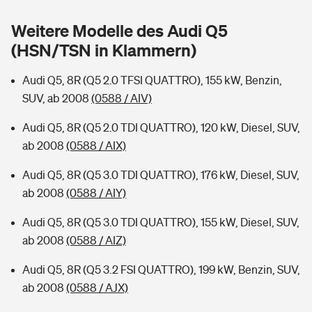
Sie haben Fragen?
Weitere Modelle des Audi Q5
Hochwasser-Check: Wie gefährdet ist Ihr Haus?
Private Cyberversicherung
Rentenrechner: Wie viel Geld bekomme ich im Alter?
(HSN/TSN in Klammern)
Wer versichert was: Jetzt Versicherer finden
Musikinstrumentenversicherung
Audi Q5, 8R (Q5 2.0 TFSI QUATTRO), 155 kW, Benzin,
SUV, ab 2008
(0588 / AIV)
Sie haben Fragen?
Zur Übersicht
Audi Q5, 8R (Q5 2.0 TDI QUATTRO), 120 kW, Diesel, SUV,
ab 2008
(0588 / AIX)
Tools
Audi Q5, 8R (Q5 3.0 TDI QUATTRO), 176 kW, Diesel, SUV,
ab 2008
(0588 / AIY)
Kinderunfall-Check: Mehr Sicherheit für deine Kids
Audi Q5, 8R (Q5 3.0 TDI QUATTRO), 155 kW, Diesel, SUV,
Typklassen: So ist Ihr Auto eingestuft
ab 2008
(0588 / AIZ)
Audi Q5, 8R (Q5 3.2 FSI QUATTRO), 199 kW, Benzin, SUV,
Sie haben Fragen?
ab 2008
(0588 / AJX)