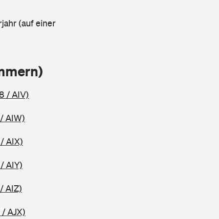
jahr (auf einer
ammern)
8 / AIV)
/ AIW)
/ AIX)
/ AIY)
/ AIZ)
 / AJX)