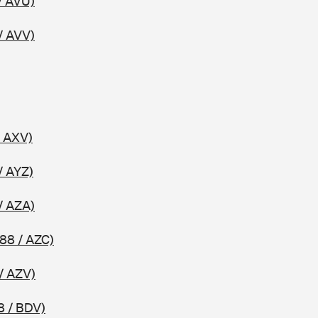
/ AVU)
/ AVV)
/ AXV)
/ AYZ)
/ AZA)
88 / AZC)
/ AZV)
8 / BDV)