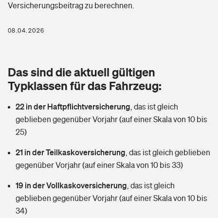
Versicherungsbeitrag zu berechnen.
Berufshaftpflichtversicherung
Rechts­schutz­ver­si­che­rung
Photovoltaik
Private Krankenversicherung
08.04.2026
Zur Übersicht
Fahrradversicherung
Wärmepumpen versichern
Zahnzusatzversicherung
Unfallversicherung
Tools
Das sind die aktuell gültigen
Glasversicherung
Dread-Disease-Versicherung
Typklassen für das Fahrzeug:
Kinderunfall­ver­si­che­rung
Rentenrechner: Wie viel Geld bekomme ich im Alter?
Vermieterrrechtsschutz
Tierkrankenversicherung
22 in der Haftpflichtversicherung
,
das ist gleich
Kinderinvalidität
geblieben gegenüber Vorjahr (auf einer Skala von 10 bis
Wer versichert was: Jetzt Versicherer finden
Mietkautionsversicherung
Zur Übersicht
25)
Reiseversicherung
Sie haben Fragen?
Restkreditversicherung
21 in der Teilkaskoversicherung
,
das ist gleich geblieben
Tools
gegenüber Vorjahr (auf einer Skala von 10 bis 33)
Hundehalter-Haftpflicht
Zur Übersicht
19 in der Vollkaskoversicherung
,
das ist gleich
Pferdehalter-Haftpflicht
Wer versichert was: Jetzt Versicherer finden
geblieben gegenüber Vorjahr (auf einer Skala von 10 bis
Tools
34)
Handyversicherung