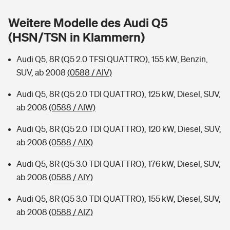
Sie haben Fragen?
Weitere Modelle des Audi Q5
Hochwasser-Check: Wie gefährdet ist Ihr Haus?
Private Cyberversicherung
Rentenrechner: Wie viel Geld bekomme ich im Alter?
(HSN/TSN in Klammern)
Wer versichert was: Jetzt Versicherer finden
Musikinstrumentenversicherung
Audi Q5, 8R (Q5 2.0 TFSI QUATTRO), 155 kW, Benzin,
SUV, ab 2008
(0588 / AIV)
Sie haben Fragen?
Zur Übersicht
Audi Q5, 8R (Q5 2.0 TDI QUATTRO), 125 kW, Diesel, SUV,
ab 2008
(0588 / AIW)
Tools
Audi Q5, 8R (Q5 2.0 TDI QUATTRO), 120 kW, Diesel, SUV,
ab 2008
(0588 / AIX)
Kinderunfall-Check: Mehr Sicherheit für deine Kids
Audi Q5, 8R (Q5 3.0 TDI QUATTRO), 176 kW, Diesel, SUV,
Typklassen: So ist Ihr Auto eingestuft
ab 2008
(0588 / AIY)
Audi Q5, 8R (Q5 3.0 TDI QUATTRO), 155 kW, Diesel, SUV,
Sie haben Fragen?
ab 2008
(0588 / AIZ)