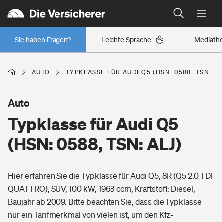
Typklassen: So ist Ihr Auto eingestuft
Wer versichert was: Jetzt Versicherer finden
Regionalklassen: So ist Ihre Region eingestuft
Sie haben Fragen?
Leichte Sprache
Mediath
Wer versichert was: Jetzt Versicherer finden
AUTO
TYPKLASSE FÜR AUDI Q5 (HSN: 0588, TSN: AL
Beruf
Auto
Typklasse für Audi Q5
Berufsunfähigkeitsversicherung
Wohnen
(HSN: 0588, TSN: ALJ)
Erwerbsunfähigkeitsversicherung
Wohngebäudeversicherung
Hier erfahren Sie die Typklasse für Audi Q5, 8R (Q5 2.0 TDI
Freizeit
Grundfähigkeitsversicherung
QUATTRO), SUV, 100 kW, 1968 ccm, Kraftstoff: Diesel,
Hausratversicherung
Baujahr ab 2009. Bitte beachten Sie, dass die Typklasse
Arbeitsrechtsschutz
Pri­vate Haft­pflicht­
nur ein Tarifmerkmal von vielen ist, um den Kfz-
Gesundheit
Elementarversicherung