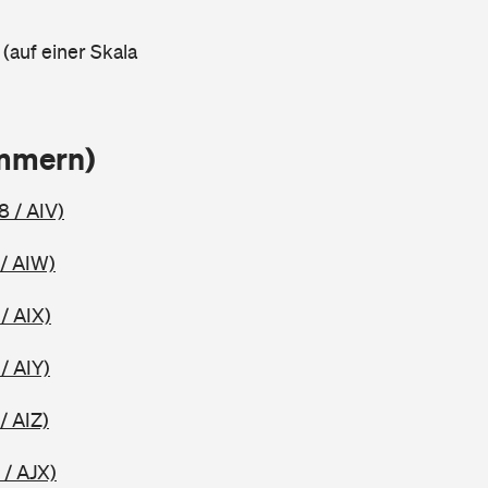
 (auf einer Skala
ammern)
8 / AIV)
/ AIW)
/ AIX)
/ AIY)
/ AIZ)
 / AJX)