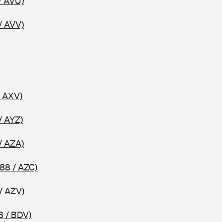
/ AVU)
/ AVV)
/ AXV)
/ AYZ)
/ AZA)
88 / AZC)
/ AZV)
8 / BDV)