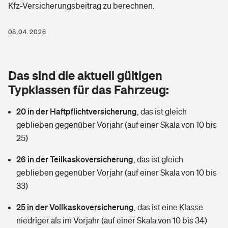
Kfz-Versicherungsbeitrag zu berechnen.
Berufshaftpflichtversicherung
Rechts­schutz­ver­si­che­rung
Photovoltaik
Private Krankenversicherung
08.04.2026
Zur Übersicht
Fahrradversicherung
Wärmepumpen versichern
Zahnzusatzversicherung
Unfallversicherung
Tools
Das sind die aktuell gültigen
Glasversicherung
Dread-Disease-Versicherung
Typklassen für das Fahrzeug:
Kinderunfall­ver­si­che­rung
Rentenrechner: Wie viel Geld bekomme ich im Alter?
Vermieterrrechtsschutz
Tierkrankenversicherung
20 in der Haftpflichtversicherung
,
das ist gleich
Kinderinvalidität
geblieben gegenüber Vorjahr (auf einer Skala von 10 bis
Wer versichert was: Jetzt Versicherer finden
Mietkautionsversicherung
Zur Übersicht
25)
Reiseversicherung
Sie haben Fragen?
Restkreditversicherung
26 in der Teilkaskoversicherung
,
das ist gleich
Tools
geblieben gegenüber Vorjahr (auf einer Skala von 10 bis
Hundehalter-Haftpflicht
Zur Übersicht
33)
Pferdehalter-Haftpflicht
Wer versichert was: Jetzt Versicherer finden
25 in der Vollkaskoversicherung
,
das ist eine Klasse
Tools
niedriger als im Vorjahr (auf einer Skala von 10 bis 34)
Handyversicherung