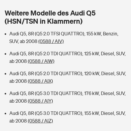
Sie haben Fragen?
Weitere Modelle des Audi Q5
Hochwasser-Check: Wie gefährdet ist Ihr Haus?
Private Cyberversicherung
Rentenrechner: Wie viel Geld bekomme ich im Alter?
(HSN/TSN in Klammern)
Wer versichert was: Jetzt Versicherer finden
Musikinstrumentenversicherung
Audi Q5, 8R (Q5 2.0 TFSI QUATTRO), 155 kW, Benzin,
SUV, ab 2008
(0588 / AIV)
Sie haben Fragen?
Zur Übersicht
Audi Q5, 8R (Q5 2.0 TDI QUATTRO), 125 kW, Diesel, SUV,
ab 2008
(0588 / AIW)
Tools
Audi Q5, 8R (Q5 2.0 TDI QUATTRO), 120 kW, Diesel, SUV,
ab 2008
(0588 / AIX)
Kinderunfall-Check: Mehr Sicherheit für deine Kids
Audi Q5, 8R (Q5 3.0 TDI QUATTRO), 176 kW, Diesel, SUV,
Typklassen: So ist Ihr Auto eingestuft
ab 2008
(0588 / AIY)
Audi Q5, 8R (Q5 3.0 TDI QUATTRO), 155 kW, Diesel, SUV,
Sie haben Fragen?
ab 2008
(0588 / AIZ)