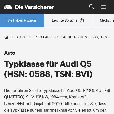
Typklassen: So ist Ihr Auto eingestuft
Wer versichert was: Jetzt Versicherer finden
Regionalklassen: So ist Ihre Region eingestuft
Sie haben Fragen?
Leichte Sprache
Mediath
Wer versichert was: Jetzt Versicherer finden
AUTO
TYPKLASSE FÜR AUDI Q5 (HSN: 0588, TSN: BV
Beruf
Auto
Typklasse für Audi Q5
Berufsunfähigkeitsversicherung
Wohnen
(HSN: 0588, TSN: BVI)
Erwerbsunfähigkeitsversicherung
Wohngebäudeversicherung
Hier erfahren Sie die Typklasse für Audi Q5, FY (Q5 45 TFSI
Freizeit
Grundfähigkeitsversicherung
QUATTRO), SUV, 195 kW, 1984 ccm, Kraftstoff:
Hausratversicherung
Benzin/Hybrid, Baujahr ab 2020. Bitte beachten Sie, dass
Arbeitsrechtsschutz
Pri­vate Haft­pflicht­
die Typklasse nur ein Tarifmerkmal von vielen ist, um den
Gesundheit
Elementarversicherung