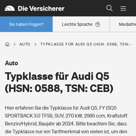
Typklassen: So ist Ihr Auto eingestuft
Wer versichert was: Jetzt Versicherer finden
Regionalklassen: So ist Ihre Region eingestuft
Sie haben Fragen?
Leichte Sprache
Mediath
Wer versichert was: Jetzt Versicherer finden
AUTO
TYPKLASSE FÜR AUDI Q5 (HSN: 0588, TSN: C
Beruf
Auto
Typklasse für Audi Q5
Berufsunfähigkeitsversicherung
Wohnen
(HSN: 0588, TSN: CEB)
Erwerbsunfähigkeitsversicherung
Wohngebäudeversicherung
Hier erfahren Sie die Typklasse für Audi Q5, FY (SQ5
Freizeit
Grundfähigkeitsversicherung
SPORTBACK 3.0 TFSI), SUV, 270 kW, 2995 ccm, Kraftstoff:
Hausratversicherung
Benzin/Hybrid, Baujahr ab 2024. Bitte beachten Sie, dass
Arbeitsrechtsschutz
Pri­vate Haft­pflicht­
die Typklasse nur ein Tarifmerkmal von vielen ist, um den
Gesundheit
Elementarversicherung