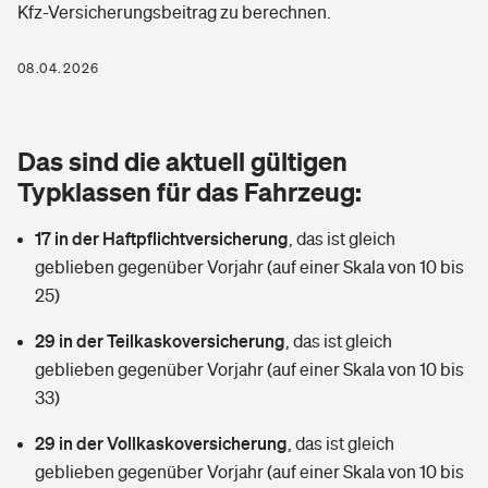
Kfz-Versicherungsbeitrag zu berechnen.
Berufshaftpflichtversicherung
Rechts­schutz­ver­si­che­rung
Photovoltaik
Private Krankenversicherung
08.04.2026
Zur Übersicht
Fahrradversicherung
Wärmepumpen versichern
Zahnzusatzversicherung
Unfallversicherung
Tools
Das sind die aktuell gültigen
Glasversicherung
Dread-Disease-Versicherung
Typklassen für das Fahrzeug:
Kinderunfall­ver­si­che­rung
Rentenrechner: Wie viel Geld bekomme ich im Alter?
Vermieterrrechtsschutz
Tierkrankenversicherung
17 in der Haftpflichtversicherung
,
das ist gleich
Kinderinvalidität
geblieben gegenüber Vorjahr (auf einer Skala von 10 bis
Wer versichert was: Jetzt Versicherer finden
Mietkautionsversicherung
Zur Übersicht
25)
Reiseversicherung
Sie haben Fragen?
Restkreditversicherung
29 in der Teilkaskoversicherung
,
das ist gleich
Tools
geblieben gegenüber Vorjahr (auf einer Skala von 10 bis
Hundehalter-Haftpflicht
Zur Übersicht
33)
Pferdehalter-Haftpflicht
Wer versichert was: Jetzt Versicherer finden
29 in der Vollkaskoversicherung
,
das ist gleich
Tools
geblieben gegenüber Vorjahr (auf einer Skala von 10 bis
Handyversicherung