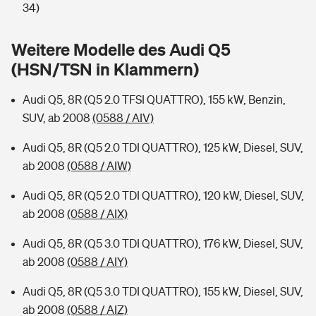
Sie haben Fragen?
34)
Hochwasser-Check: Wie gefährdet ist Ihr Haus?
Private Cyberversicherung
Rentenrechner: Wie viel Geld bekomme ich im Alter?
Weitere Modelle des Audi Q5
(HSN/TSN in Klammern)
Wer versichert was: Jetzt Versicherer finden
Musikinstrumentenversicherung
Audi Q5, 8R (Q5 2.0 TFSI QUATTRO), 155 kW, Benzin,
Sie haben Fragen?
Zur Übersicht
SUV, ab 2008
(0588 / AIV)
Audi Q5, 8R (Q5 2.0 TDI QUATTRO), 125 kW, Diesel, SUV,
Tools
ab 2008
(0588 / AIW)
Audi Q5, 8R (Q5 2.0 TDI QUATTRO), 120 kW, Diesel, SUV,
Kinderunfall-Check: Mehr Sicherheit für deine Kids
ab 2008
(0588 / AIX)
Typklassen: So ist Ihr Auto eingestuft
Audi Q5, 8R (Q5 3.0 TDI QUATTRO), 176 kW, Diesel, SUV,
ab 2008
(0588 / AIY)
Sie haben Fragen?
Audi Q5, 8R (Q5 3.0 TDI QUATTRO), 155 kW, Diesel, SUV,
ab 2008
(0588 / AIZ)