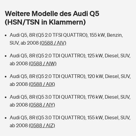
Sie haben Fragen?
Weitere Modelle des Audi Q5
Hochwasser-Check: Wie gefährdet ist Ihr Haus?
Private Cyberversicherung
Rentenrechner: Wie viel Geld bekomme ich im Alter?
(HSN/TSN in Klammern)
Wer versichert was: Jetzt Versicherer finden
Musikinstrumentenversicherung
Audi Q5, 8R (Q5 2.0 TFSI QUATTRO), 155 kW, Benzin,
SUV, ab 2008
(0588 / AIV)
Sie haben Fragen?
Zur Übersicht
Audi Q5, 8R (Q5 2.0 TDI QUATTRO), 125 kW, Diesel, SUV,
ab 2008
(0588 / AIW)
Tools
Audi Q5, 8R (Q5 2.0 TDI QUATTRO), 120 kW, Diesel, SUV,
ab 2008
(0588 / AIX)
Kinderunfall-Check: Mehr Sicherheit für deine Kids
Audi Q5, 8R (Q5 3.0 TDI QUATTRO), 176 kW, Diesel, SUV,
Typklassen: So ist Ihr Auto eingestuft
ab 2008
(0588 / AIY)
Audi Q5, 8R (Q5 3.0 TDI QUATTRO), 155 kW, Diesel, SUV,
Sie haben Fragen?
ab 2008
(0588 / AIZ)