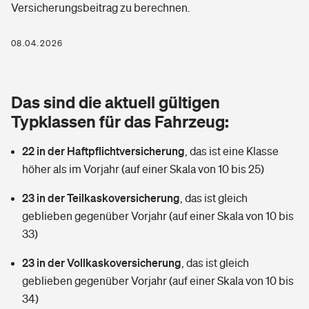
Versicherungsbeitrag zu berechnen.
Berufshaftpflichtversicherung
Rechts­schutz­ver­si­che­rung
Photovoltaik
Private Krankenversicherung
08.04.2026
Zur Übersicht
Fahrradversicherung
Wärmepumpen versichern
Zahnzusatzversicherung
Unfallversicherung
Tools
Das sind die aktuell gültigen
Glasversicherung
Dread-Disease-Versicherung
Typklassen für das Fahrzeug:
Kinderunfall­ver­si­che­rung
Rentenrechner: Wie viel Geld bekomme ich im Alter?
Vermieterrrechtsschutz
Tierkrankenversicherung
22 in der Haftpflichtversicherung
,
das ist eine Klasse
Kinderinvalidität
höher als im Vorjahr (auf einer Skala von 10 bis 25)
Wer versichert was: Jetzt Versicherer finden
Mietkautionsversicherung
Zur Übersicht
23 in der Teilkaskoversicherung
,
das ist gleich
Reiseversicherung
Sie haben Fragen?
Restkreditversicherung
geblieben gegenüber Vorjahr (auf einer Skala von 10 bis
Tools
33)
Hundehalter-Haftpflicht
Zur Übersicht
23 in der Vollkaskoversicherung
,
das ist gleich
Pferdehalter-Haftpflicht
Wer versichert was: Jetzt Versicherer finden
geblieben gegenüber Vorjahr (auf einer Skala von 10 bis
Tools
34)
Handyversicherung