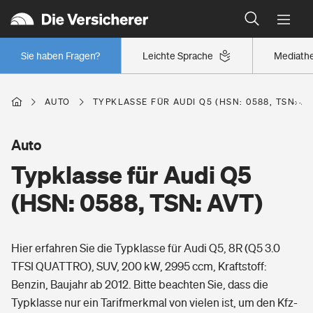
Typklassen: So ist Ihr Auto eingestuft
Wer versichert was: Jetzt Versicherer finden
Regionalklassen: So ist Ihre Region eingestuft
Sie haben Fragen?
Leichte Sprache
Mediath
Wer versichert was: Jetzt Versicherer finden
AUTO
TYPKLASSE FÜR AUDI Q5 (HSN: 0588, TSN: AV
Beruf
Auto
Typklasse für Audi Q5
Berufsunfähigkeitsversicherung
Wohnen
(HSN: 0588, TSN: AVT)
Erwerbsunfähigkeitsversicherung
Wohngebäudeversicherung
Hier erfahren Sie die Typklasse für Audi Q5, 8R (Q5 3.0
Freizeit
Grundfähigkeitsversicherung
TFSI QUATTRO), SUV, 200 kW, 2995 ccm, Kraftstoff:
Hausratversicherung
Benzin, Baujahr ab 2012. Bitte beachten Sie, dass die
Arbeitsrechtsschutz
Pri­vate Haft­pflicht­
Typklasse nur ein Tarifmerkmal von vielen ist, um den Kfz-
Gesundheit
Elementarversicherung